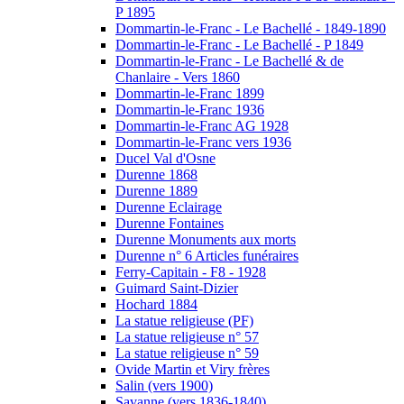
P 1895
Dommartin-le-Franc - Le Bachellé - 1849-1890
Dommartin-le-Franc - Le Bachellé - P 1849
Dommartin-le-Franc - Le Bachellé & de
Chanlaire - Vers 1860
Dommartin-le-Franc 1899
Dommartin-le-Franc 1936
Dommartin-le-Franc AG 1928
Dommartin-le-Franc vers 1936
Ducel Val d'Osne
Durenne 1868
Durenne 1889
Durenne Eclairage
Durenne Fontaines
Durenne Monuments aux morts
Durenne n° 6 Articles funéraires
Ferry-Capitain - F8 - 1928
Guimard Saint-Dizier
Hochard 1884
La statue religieuse (PF)
La statue religieuse n° 57
La statue religieuse n° 59
Ovide Martin et Viry frères
Salin (vers 1900)
Savanne (vers 1836-1840)