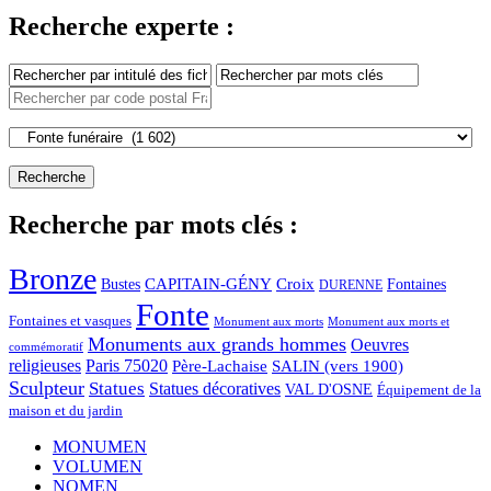
Recherche experte :
Recherche par mots clés :
Bronze
CAPITAIN-GÉNY
Bustes
Croix
Fontaines
DURENNE
Fonte
Fontaines et vasques
Monument aux morts et
Monument aux morts
Monuments aux grands hommes
Oeuvres
commémoratif
religieuses
Paris 75020
Père-Lachaise
SALIN (vers 1900)
Sculpteur
Statues
Statues décoratives
VAL D'OSNE
Équipement de la
maison et du jardin
MONUMEN
VOLUMEN
NOMEN