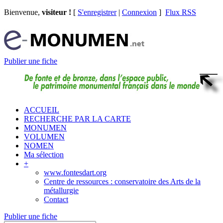
Bienvenue,
visiteur !
[
S'enregistrer
|
Connexion
]
Flux RSS
Publier une fiche
ACCUEIL
RECHERCHE PAR LA CARTE
MONUMEN
VOLUMEN
NOMEN
Ma sélection
+
www.fontesdart.org
Centre de ressources : conservatoire des Arts de la
métallurgie
Contact
Publier une fiche