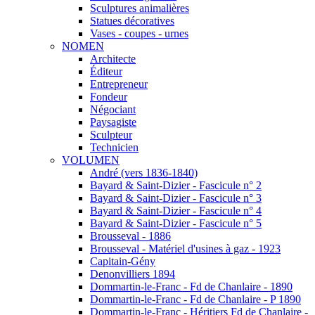
Sculptures animalières
Statues décoratives
Vases - coupes - urnes
NOMEN
Architecte
Éditeur
Entrepreneur
Fondeur
Négociant
Paysagiste
Sculpteur
Technicien
VOLUMEN
André (vers 1836-1840)
Bayard & Saint-Dizier - Fascicule n° 2
Bayard & Saint-Dizier - Fascicule n° 3
Bayard & Saint-Dizier - Fascicule n° 4
Bayard & Saint-Dizier - Fascicule n° 5
Brousseval - 1886
Brousseval - Matériel d'usines à gaz - 1923
Capitain-Gény
Denonvilliers 1894
Dommartin-le-Franc - Fd de Chanlaire - 1890
Dommartin-le-Franc - Fd de Chanlaire - P 1890
Dommartin-le-Franc - Héritiers Fd de Chanlaire -