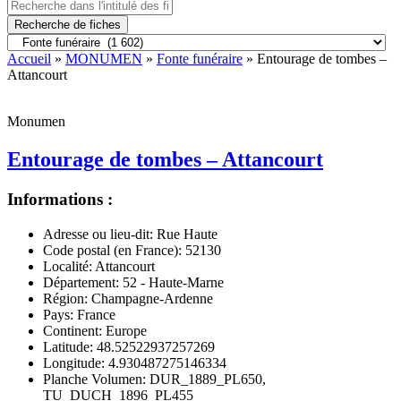
Recherche de fiches
Accueil
»
MONUMEN
»
Fonte funéraire
» Entourage de tombes –
Attancourt
Monumen
Entourage de tombes – Attancourt
Informations :
Adresse ou lieu-dit:
Rue Haute
Code postal (en France):
52130
Localité:
Attancourt
Département:
52 - Haute-Marne
Région:
Champagne-Ardenne
Pays:
France
Continent:
Europe
Latitude:
48.52522937257269
Longitude:
4.930487275146334
Planche Volumen:
DUR_1889_PL650,
TU_DUCH_1896_PL455