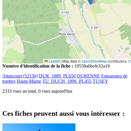
Leaflet
|
Map data ©
OpenStreetMap
contributors,
C
Numéro d'identification de la fiche :
19558a6befe32a19
Attancourt (52130)
DUR_1889_PL650
DURENNE
Entourages de
tombes
Haute-Marne
TU_DUCH_1896_PL455
TUSEY
2333 vues au total, 0 vues aujourd'hui
Ces fiches peuvent aussi vous intéresser :