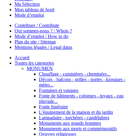
Ma Sélection
Mon tableau de bord
Mode d’emploi
Contribuer / Contribute
Qui sommes-nous ? / Whois ?
Mode d’emploi / How to do
Plan du site / Sitemap
Mentions légales / Legal datas
Accueil
Toutes les categories
MONUMEN
Chauffage - cuisinières - cheminées...
Décors - balcons - grilles - portes - kiosques -
métro...
Fontaines et vasques
Fonte de bâtiments - colonnes - tuyaux - eau
pluviale...
Fonte funéraire
L'équipement de la maison et du jardin
Lampadaire - torchères - candélabres
Monuments aux grands hommes
Monuments aux morts et commémoratifs
Oeuvres religieuses