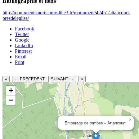
Bibliographie et liens
http://monumentsmorts.univ-lille3.fr/monument/42451/attancourt-
presdeleglise/
Facebook
Twitter
Google+
LinkedIn
Pinterest
Email
Print
«
← PRECEDENT
SUIVANT →
»
+
−
×
Entourage de tombes – Attancourt