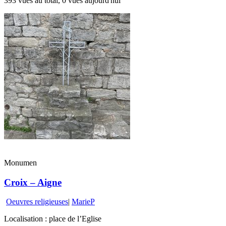
393 vues au total, 0 vues aujourd'hui
Monumen
Croix – Aigne
Oeuvres religieuses
|
MarieP
Localisation : place de l’Eglise