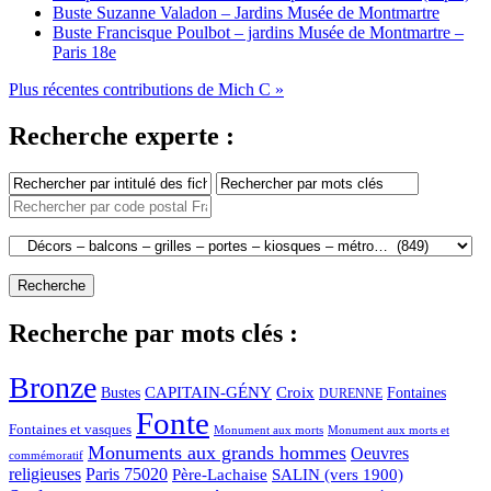
Buste Suzanne Valadon – Jardins Musée de Montmartre
Buste Francisque Poulbot – jardins Musée de Montmartre –
Paris 18e
Plus récentes contributions de Mich C »
Recherche experte :
Recherche par mots clés :
Bronze
CAPITAIN-GÉNY
Bustes
Croix
Fontaines
DURENNE
Fonte
Fontaines et vasques
Monument aux morts et
Monument aux morts
Monuments aux grands hommes
Oeuvres
commémoratif
religieuses
Paris 75020
Père-Lachaise
SALIN (vers 1900)