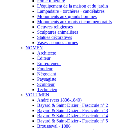
Fonte funéraire
L'équipement de la maison et du jardin
Lampadaire - torchères - candélabres
Monuments aux grands hommes
Monuments aux morts et commémoratifs
Oeuvres religieuses
Sculptures animalières
Statues décoratives
Vases - coupes - urnes
NOMEN
Architecte
Éditeur
Entrepreneur
Fondeur
Négociant
Paysagiste
Sculpteur
Technicien
VOLUMEN
André (vers 1836-1840)
Bayard & Saint-Dizier - Fascicule n° 2
Bayard & Saint-Dizier - Fascicule n° 3
Bayard & Saint-Dizier - Fascicule n° 4
Bayard & Saint-Dizier - Fascicule n° 5
Brousseval - 1886