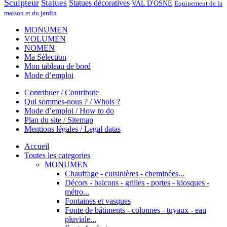
Sculpteur
Statues
Statues décoratives
VAL D'OSNE
Équipement de la
maison et du jardin
MONUMEN
VOLUMEN
NOMEN
Ma Sélection
Mon tableau de bord
Mode d’emploi
Contribuer / Contribute
Qui sommes-nous ? / Whois ?
Mode d’emploi / How to do
Plan du site / Sitemap
Mentions légales / Legal datas
Accueil
Toutes les categories
MONUMEN
Chauffage - cuisinières - cheminées...
Décors - balcons - grilles - portes - kiosques -
métro...
Fontaines et vasques
Fonte de bâtiments - colonnes - tuyaux - eau
pluviale...