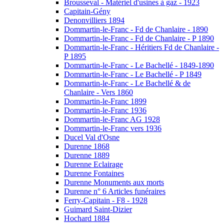
Brousseval - Matériel d'usines à gaz - 1923
Capitain-Gény
Denonvilliers 1894
Dommartin-le-Franc - Fd de Chanlaire - 1890
Dommartin-le-Franc - Fd de Chanlaire - P 1890
Dommartin-le-Franc - Héritiers Fd de Chanlaire -
P 1895
Dommartin-le-Franc - Le Bachellé - 1849-1890
Dommartin-le-Franc - Le Bachellé - P 1849
Dommartin-le-Franc - Le Bachellé & de
Chanlaire - Vers 1860
Dommartin-le-Franc 1899
Dommartin-le-Franc 1936
Dommartin-le-Franc AG 1928
Dommartin-le-Franc vers 1936
Ducel Val d'Osne
Durenne 1868
Durenne 1889
Durenne Eclairage
Durenne Fontaines
Durenne Monuments aux morts
Durenne n° 6 Articles funéraires
Ferry-Capitain - F8 - 1928
Guimard Saint-Dizier
Hochard 1884