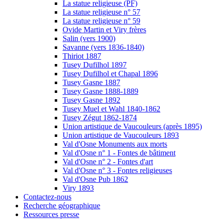
La statue religieuse (PF)
La statue religieuse n° 57
La statue religieuse n° 59
Ovide Martin et Viry frères
Salin (vers 1900)
Savanne (vers 1836-1840)
Thiriot 1887
Tusey Dufilhol 1897
Tusey Dufilhol et Chapal 1896
Tusey Gasne 1887
Tusey Gasne 1888-1889
Tusey Gasne 1892
Tusey Muel et Wahl 1840-1862
Tusey Zégut 1862-1874
Union artistique de Vaucouleurs (après 1895)
Union artistique de Vaucouleurs 1893
Val d'Osne Monuments aux morts
Val d'Osne n° 1 - Fontes de bâtiment
Val d'Osne n° 2 - Fontes d'art
Val d'Osne n° 3 - Fontes religieuses
Val d'Osne Pub 1862
Viry 1893
Contactez-nous
Recherche géographique
Ressources presse