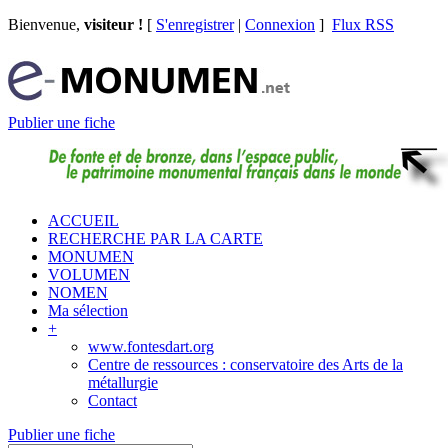
Bienvenue,
visiteur !
[
S'enregistrer
|
Connexion
]
Flux RSS
Publier une fiche
ACCUEIL
RECHERCHE PAR LA CARTE
MONUMEN
VOLUMEN
NOMEN
Ma sélection
+
www.fontesdart.org
Centre de ressources : conservatoire des Arts de la
métallurgie
Contact
Publier une fiche