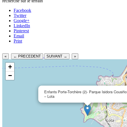
recherche sur le terrain
Facebook
Twitter
Google+
LinkedIn
Pinterest
Email
Print
«
← PRECEDENT
SUIVANT →
»
+
−
Enfants Porte-Torchère (2)- Parque Isidora Cousiño
– Lota