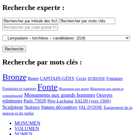
Recherche experte :
Recherche par mots clés :
Bronze
CAPITAIN-GÉNY
Bustes
Croix
Fontaines
DURENNE
Fonte
Fontaines et vasques
Monument aux morts et
Monument aux morts
Monuments aux grands hommes
Oeuvres
commémoratif
religieuses
Paris 75020
Père-Lachaise
SALIN (vers 1900)
Sculpteur
Statues
Statues décoratives
VAL D'OSNE
Équipement de la
maison et du jardin
MONUMEN
VOLUMEN
NOMEN