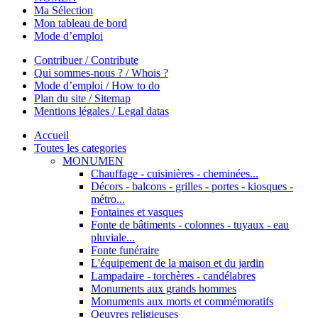
Ma Sélection
Mon tableau de bord
Mode d’emploi
Contribuer / Contribute
Qui sommes-nous ? / Whois ?
Mode d’emploi / How to do
Plan du site / Sitemap
Mentions légales / Legal datas
Accueil
Toutes les categories
MONUMEN
Chauffage - cuisinières - cheminées...
Décors - balcons - grilles - portes - kiosques -
métro...
Fontaines et vasques
Fonte de bâtiments - colonnes - tuyaux - eau
pluviale...
Fonte funéraire
L'équipement de la maison et du jardin
Lampadaire - torchères - candélabres
Monuments aux grands hommes
Monuments aux morts et commémoratifs
Oeuvres religieuses