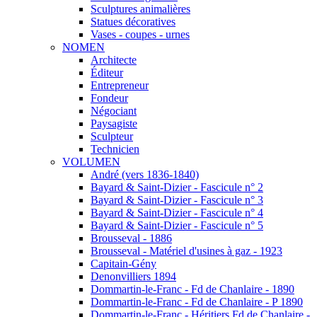
Sculptures animalières
Statues décoratives
Vases - coupes - urnes
NOMEN
Architecte
Éditeur
Entrepreneur
Fondeur
Négociant
Paysagiste
Sculpteur
Technicien
VOLUMEN
André (vers 1836-1840)
Bayard & Saint-Dizier - Fascicule n° 2
Bayard & Saint-Dizier - Fascicule n° 3
Bayard & Saint-Dizier - Fascicule n° 4
Bayard & Saint-Dizier - Fascicule n° 5
Brousseval - 1886
Brousseval - Matériel d'usines à gaz - 1923
Capitain-Gény
Denonvilliers 1894
Dommartin-le-Franc - Fd de Chanlaire - 1890
Dommartin-le-Franc - Fd de Chanlaire - P 1890
Dommartin-le-Franc - Héritiers Fd de Chanlaire -