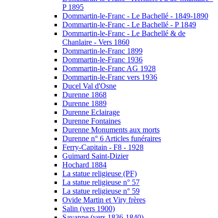
P 1895
Dommartin-le-Franc - Le Bachellé - 1849-1890
Dommartin-le-Franc - Le Bachellé - P 1849
Dommartin-le-Franc - Le Bachellé & de
Chanlaire - Vers 1860
Dommartin-le-Franc 1899
Dommartin-le-Franc 1936
Dommartin-le-Franc AG 1928
Dommartin-le-Franc vers 1936
Ducel Val d'Osne
Durenne 1868
Durenne 1889
Durenne Eclairage
Durenne Fontaines
Durenne Monuments aux morts
Durenne n° 6 Articles funéraires
Ferry-Capitain - F8 - 1928
Guimard Saint-Dizier
Hochard 1884
La statue religieuse (PF)
La statue religieuse n° 57
La statue religieuse n° 59
Ovide Martin et Viry frères
Salin (vers 1900)
Savanne (vers 1836-1840)