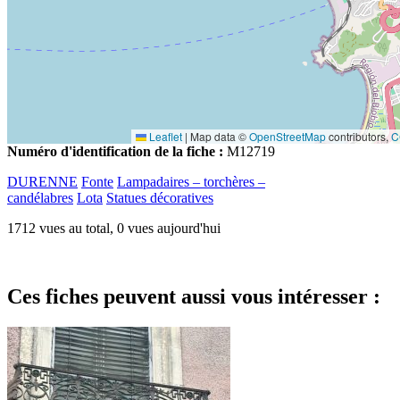
Leaflet
|
Map data ©
OpenStreetMap
contributors,
C
Numéro d'identification de la fiche :
M12719
DURENNE
Fonte
Lampadaires – torchères –
candélabres
Lota
Statues décoratives
1712 vues au total, 0 vues aujourd'hui
Ces fiches peuvent aussi vous intéresser :