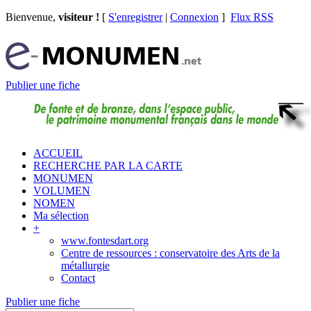
Bienvenue,
visiteur !
[
S'enregistrer
|
Connexion
]
Flux RSS
Publier une fiche
ACCUEIL
RECHERCHE PAR LA CARTE
MONUMEN
VOLUMEN
NOMEN
Ma sélection
+
www.fontesdart.org
Centre de ressources : conservatoire des Arts de la
métallurgie
Contact
Publier une fiche