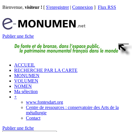
Bienvenue,
visiteur !
[
S'enregistrer
|
Connexion
]
Flux RSS
Publier une fiche
ACCUEIL
RECHERCHE PAR LA CARTE
MONUMEN
VOLUMEN
NOMEN
Ma sélection
+
www.fontesdart.org
Centre de ressources : conservatoire des Arts de la
métallurgie
Contact
Publier une fiche