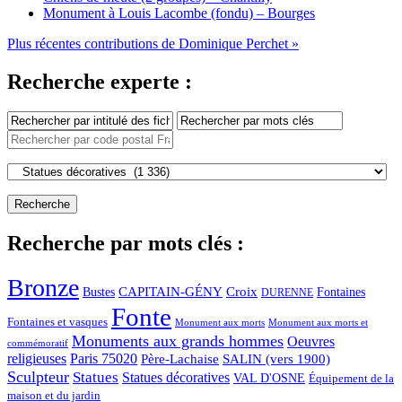
Monument à Louis Lacombe (fondu) – Bourges
Plus récentes contributions de Dominique Perchet »
Recherche experte :
Recherche par mots clés :
Bronze
CAPITAIN-GÉNY
Bustes
Croix
Fontaines
DURENNE
Fonte
Fontaines et vasques
Monument aux morts et
Monument aux morts
Monuments aux grands hommes
Oeuvres
commémoratif
religieuses
Paris 75020
Père-Lachaise
SALIN (vers 1900)
Sculpteur
Statues
Statues décoratives
VAL D'OSNE
Équipement de la
maison et du jardin