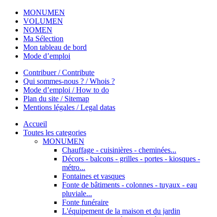
MONUMEN
VOLUMEN
NOMEN
Ma Sélection
Mon tableau de bord
Mode d’emploi
Contribuer / Contribute
Qui sommes-nous ? / Whois ?
Mode d’emploi / How to do
Plan du site / Sitemap
Mentions légales / Legal datas
Accueil
Toutes les categories
MONUMEN
Chauffage - cuisinières - cheminées...
Décors - balcons - grilles - portes - kiosques -
métro...
Fontaines et vasques
Fonte de bâtiments - colonnes - tuyaux - eau
pluviale...
Fonte funéraire
L'équipement de la maison et du jardin