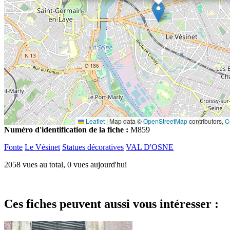
Leaflet
|
Map data ©
OpenStreetMap
contributors,
C
Numéro d'identification de la fiche :
M859
Fonte
Le Vésinet
Statues décoratives
VAL D'OSNE
2058 vues au total, 0 vues aujourd'hui
Ces fiches peuvent aussi vous intéresser :