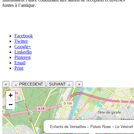
fontes à l’antique.
Facebook
Twitter
Google+
LinkedIn
Pinterest
Email
Print
«
← PRECEDENT
SUIVANT →
»
+
−
Enfants de Versailles – Palais Rose – Le Vésinet