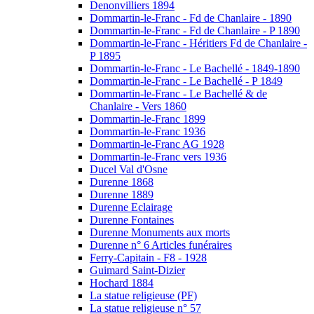
Denonvilliers 1894
Dommartin-le-Franc - Fd de Chanlaire - 1890
Dommartin-le-Franc - Fd de Chanlaire - P 1890
Dommartin-le-Franc - Héritiers Fd de Chanlaire -
P 1895
Dommartin-le-Franc - Le Bachellé - 1849-1890
Dommartin-le-Franc - Le Bachellé - P 1849
Dommartin-le-Franc - Le Bachellé & de
Chanlaire - Vers 1860
Dommartin-le-Franc 1899
Dommartin-le-Franc 1936
Dommartin-le-Franc AG 1928
Dommartin-le-Franc vers 1936
Ducel Val d'Osne
Durenne 1868
Durenne 1889
Durenne Eclairage
Durenne Fontaines
Durenne Monuments aux morts
Durenne n° 6 Articles funéraires
Ferry-Capitain - F8 - 1928
Guimard Saint-Dizier
Hochard 1884
La statue religieuse (PF)
La statue religieuse n° 57