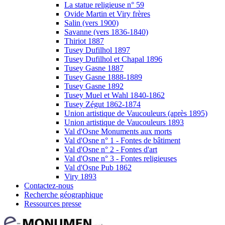
La statue religieuse n° 59
Ovide Martin et Viry frères
Salin (vers 1900)
Savanne (vers 1836-1840)
Thiriot 1887
Tusey Dufilhol 1897
Tusey Dufilhol et Chapal 1896
Tusey Gasne 1887
Tusey Gasne 1888-1889
Tusey Gasne 1892
Tusey Muel et Wahl 1840-1862
Tusey Zégut 1862-1874
Union artistique de Vaucouleurs (après 1895)
Union artistique de Vaucouleurs 1893
Val d'Osne Monuments aux morts
Val d'Osne n° 1 - Fontes de bâtiment
Val d'Osne n° 2 - Fontes d'art
Val d'Osne n° 3 - Fontes religieuses
Val d'Osne Pub 1862
Viry 1893
Contactez-nous
Recherche géographique
Ressources presse