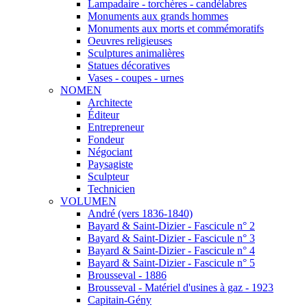
Lampadaire - torchères - candélabres
Monuments aux grands hommes
Monuments aux morts et commémoratifs
Oeuvres religieuses
Sculptures animalières
Statues décoratives
Vases - coupes - urnes
NOMEN
Architecte
Éditeur
Entrepreneur
Fondeur
Négociant
Paysagiste
Sculpteur
Technicien
VOLUMEN
André (vers 1836-1840)
Bayard & Saint-Dizier - Fascicule n° 2
Bayard & Saint-Dizier - Fascicule n° 3
Bayard & Saint-Dizier - Fascicule n° 4
Bayard & Saint-Dizier - Fascicule n° 5
Brousseval - 1886
Brousseval - Matériel d'usines à gaz - 1923
Capitain-Gény