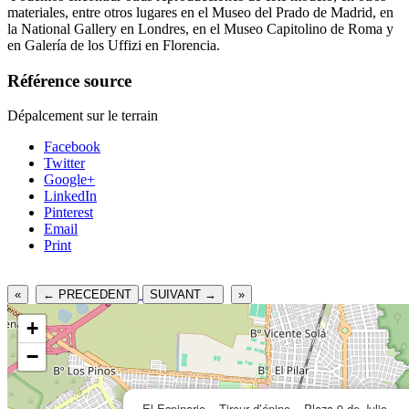
materiales, entre otros lugares en el Museo del Prado de Madrid, en
la National Gallery en Londres, en el Museo Capitolino de Roma y
en Galería de los Uffizi en Florencia.
Référence source
Dépalcement sur le terrain
Facebook
Twitter
Google+
LinkedIn
Pinterest
Email
Print
«
← PRECEDENT
SUIVANT →
»
+
−
El Espinario – Tireur d’épine – Plaza 9 de Julio –