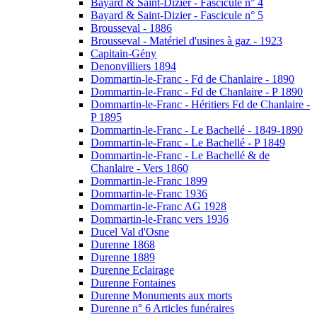
Bayard & Saint-Dizier - Fascicule n° 4
Bayard & Saint-Dizier - Fascicule n° 5
Brousseval - 1886
Brousseval - Matériel d'usines à gaz - 1923
Capitain-Gény
Denonvilliers 1894
Dommartin-le-Franc - Fd de Chanlaire - 1890
Dommartin-le-Franc - Fd de Chanlaire - P 1890
Dommartin-le-Franc - Héritiers Fd de Chanlaire -
P 1895
Dommartin-le-Franc - Le Bachellé - 1849-1890
Dommartin-le-Franc - Le Bachellé - P 1849
Dommartin-le-Franc - Le Bachellé & de
Chanlaire - Vers 1860
Dommartin-le-Franc 1899
Dommartin-le-Franc 1936
Dommartin-le-Franc AG 1928
Dommartin-le-Franc vers 1936
Ducel Val d'Osne
Durenne 1868
Durenne 1889
Durenne Eclairage
Durenne Fontaines
Durenne Monuments aux morts
Durenne n° 6 Articles funéraires