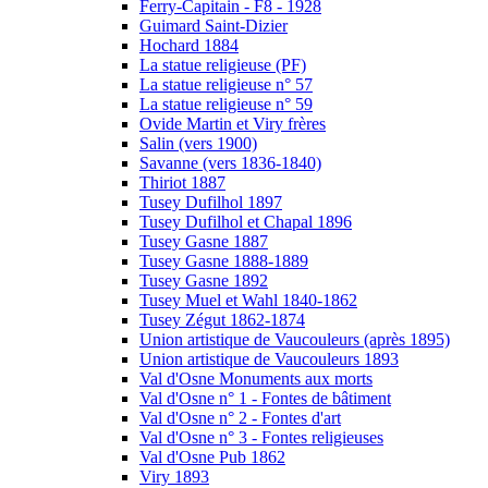
Ferry-Capitain - F8 - 1928
Guimard Saint-Dizier
Hochard 1884
La statue religieuse (PF)
La statue religieuse n° 57
La statue religieuse n° 59
Ovide Martin et Viry frères
Salin (vers 1900)
Savanne (vers 1836-1840)
Thiriot 1887
Tusey Dufilhol 1897
Tusey Dufilhol et Chapal 1896
Tusey Gasne 1887
Tusey Gasne 1888-1889
Tusey Gasne 1892
Tusey Muel et Wahl 1840-1862
Tusey Zégut 1862-1874
Union artistique de Vaucouleurs (après 1895)
Union artistique de Vaucouleurs 1893
Val d'Osne Monuments aux morts
Val d'Osne n° 1 - Fontes de bâtiment
Val d'Osne n° 2 - Fontes d'art
Val d'Osne n° 3 - Fontes religieuses
Val d'Osne Pub 1862
Viry 1893