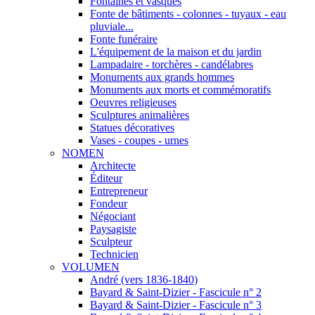
Fontaines et vasques
Fonte de bâtiments - colonnes - tuyaux - eau
pluviale...
Fonte funéraire
L'équipement de la maison et du jardin
Lampadaire - torchères - candélabres
Monuments aux grands hommes
Monuments aux morts et commémoratifs
Oeuvres religieuses
Sculptures animalières
Statues décoratives
Vases - coupes - urnes
NOMEN
Architecte
Éditeur
Entrepreneur
Fondeur
Négociant
Paysagiste
Sculpteur
Technicien
VOLUMEN
André (vers 1836-1840)
Bayard & Saint-Dizier - Fascicule n° 2
Bayard & Saint-Dizier - Fascicule n° 3