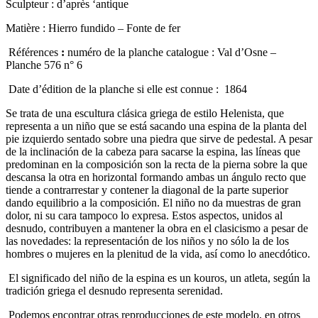
Sculpteur : d’après ‘antique
Matière : Hierro fundido – Fonte de fer
Références
:
numéro de la planche catalogue : Val d’Osne –
Planche 576 n° 6
Date d’édition de la planche si elle est connue : 1864
Se trata de una escultura clásica griega de estilo Helenista, que
r
epresenta a un niño que se está sacando una espina de la planta del
pie izquierdo sentado sobre una piedra que sirve de pedestal. A pesar
de la inclinación de la cabeza para sacarse la espina, las líneas que
predominan en la composición son la recta de la pierna sobre la que
descansa la otra en horizontal formando ambas un ángulo recto que
tiende a contrarrestar y contener la diagonal de la parte superior
dando equilibrio a la composición. El niño no da muestras de gran
dolor, ni su cara tampoco lo expresa. Estos aspectos, unidos al
desnudo, contribuyen a mantener la obra en el clasicismo a pesar de
las novedades: la representación de los niños y no sólo la de los
hombres o mujeres en la plenitud de la vida, así como lo anecdótico.
El significado del niño de la espina es un kouros, un atleta, según la
tradición griega el desnudo representa serenidad.
Podemos encontrar otras reproducciones de este modelo, en otros