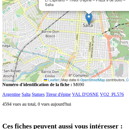
Salta
Leaflet
|
Map data ©
OpenStreetMap
contributors,
C
Numéro d'identification de la fiche :
M690
Argentine
Salta
Statues
Tireur d'épine
VAL D'OSNE
VO2_PL576
4594 vues au total, 0 vues aujourd'hui
Ces fiches peuvent aussi vous intéresser :