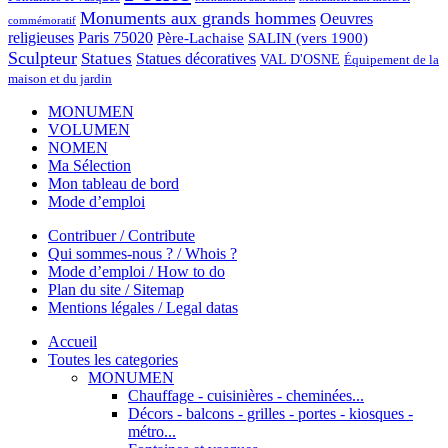
Monuments aux grands hommes
Oeuvres
commémoratif
religieuses
Paris 75020
Père-Lachaise
SALIN (vers 1900)
Sculpteur
Statues
Statues décoratives
VAL D'OSNE
Équipement de la
maison et du jardin
MONUMEN
VOLUMEN
NOMEN
Ma Sélection
Mon tableau de bord
Mode d’emploi
Contribuer / Contribute
Qui sommes-nous ? / Whois ?
Mode d’emploi / How to do
Plan du site / Sitemap
Mentions légales / Legal datas
Accueil
Toutes les categories
MONUMEN
Chauffage - cuisinières - cheminées...
Décors - balcons - grilles - portes - kiosques -
métro...