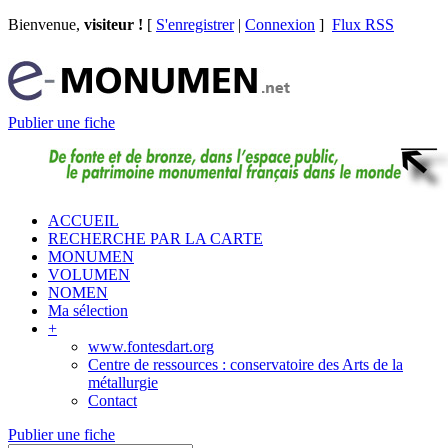
Bienvenue,
visiteur !
[
S'enregistrer
|
Connexion
]
Flux RSS
Publier une fiche
ACCUEIL
RECHERCHE PAR LA CARTE
MONUMEN
VOLUMEN
NOMEN
Ma sélection
+
www.fontesdart.org
Centre de ressources : conservatoire des Arts de la
métallurgie
Contact
Publier une fiche