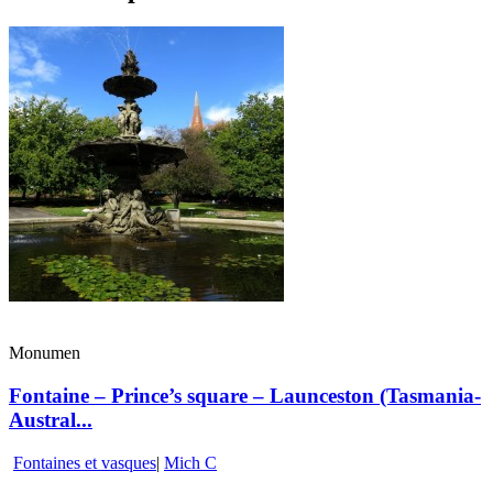
Monumen
Fontaine – Prince’s square – Launceston (Tasmania-
Austral...
Fontaines et vasques
|
Mich C