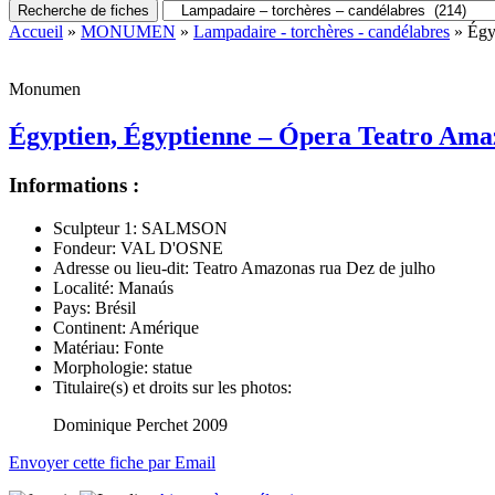
Recherche de fiches
Accueil
»
MONUMEN
»
Lampadaire - torchères - candélabres
» Égy
Monumen
Égyptien, Égyptienne – Ópera Teatro Am
Informations :
Sculpteur 1:
SALMSON
Fondeur:
VAL D'OSNE
Adresse ou lieu-dit:
Teatro Amazonas rua Dez de julho
Localité:
Manaús
Pays:
Brésil
Continent:
Amérique
Matériau:
Fonte
Morphologie:
statue
Titulaire(s) et droits sur les photos:
Dominique Perchet 2009
Envoyer cette fiche par Email