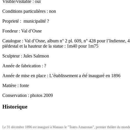
Visible/visitable : oui
Conditions particulières : non
Proprieté : municipalité ?
Fondeur : Val d’Osne
Catalogue : Val d’Osne, album n° 2 pl. 609, n° 428 pour l’Indienne, 4
piédestal et la hauteur de la statue : 1m40 pour 1m75
Sculpteur : Jules Salmson
Année de fabrication : ?
Année de mise en place : L’établissement a été inauguré en 1896
Matière : fonte
Conservation : photos 2009
Historique
Le 31 décembre 1896 est inauguré à Manaus le "Teatro Amazonas", premier théâtre du monde con