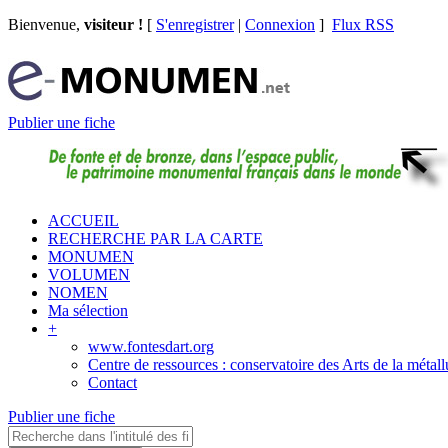
Bienvenue,
visiteur !
[
S'enregistrer
|
Connexion
]
Flux RSS
Publier une fiche
ACCUEIL
RECHERCHE PAR LA CARTE
MONUMEN
VOLUMEN
NOMEN
Ma sélection
+
www.fontesdart.org
Centre de ressources : conservatoire des Arts de la métall
Contact
Publier une fiche