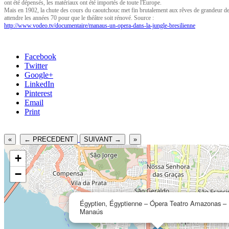
ont été dépensés, les matériaux ont été importés de toute l'Europe.
Mais en 1902, la chute des cours du caoutchouc met fin brutalement aux rêves de grandeur de Ma
attendre les années 70 pour que le théâtre soit rénové. Source :
http://www.vodeo.tv/documentaire/manaus-un-opera-dans-la-jungle-bresilienne
Facebook
Twitter
Google+
LinkedIn
Pinterest
Email
Print
«
← PRECEDENT
SUIVANT →
»
+
−
Égyptien, Égyptienne – Ópera Teatro Amazonas –
Manaús