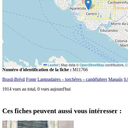
Leaflet
|
Map data ©
OpenStreetMap
contributors,
C
Numéro d'identification de la fiche :
M11766
Brasil-Brésil
Fonte
Lampadaires – torchères – candélabres
Manaús
S
1914 vues au total, 0 vues aujourd'hui
Ces fiches peuvent aussi vous intéresser :