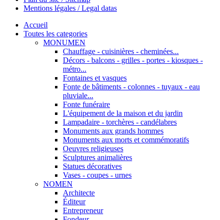
Mentions légales / Legal datas
Accueil
Toutes les categories
MONUMEN
Chauffage - cuisinières - cheminées...
Décors - balcons - grilles - portes - kiosques -
métro...
Fontaines et vasques
Fonte de bâtiments - colonnes - tuyaux - eau
pluviale...
Fonte funéraire
L'équipement de la maison et du jardin
Lampadaire - torchères - candélabres
Monuments aux grands hommes
Monuments aux morts et commémoratifs
Oeuvres religieuses
Sculptures animalières
Statues décoratives
Vases - coupes - urnes
NOMEN
Architecte
Éditeur
Entrepreneur
Fondeur