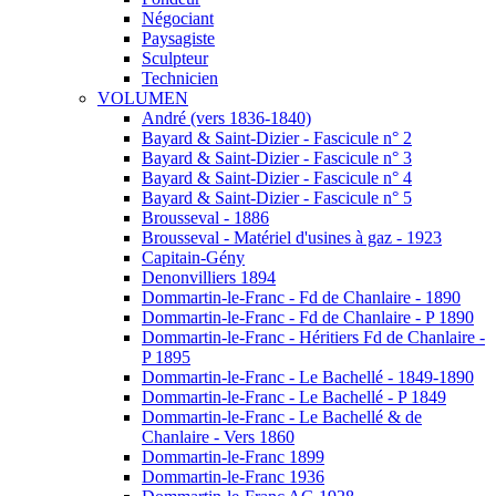
Négociant
Paysagiste
Sculpteur
Technicien
VOLUMEN
André (vers 1836-1840)
Bayard & Saint-Dizier - Fascicule n° 2
Bayard & Saint-Dizier - Fascicule n° 3
Bayard & Saint-Dizier - Fascicule n° 4
Bayard & Saint-Dizier - Fascicule n° 5
Brousseval - 1886
Brousseval - Matériel d'usines à gaz - 1923
Capitain-Gény
Denonvilliers 1894
Dommartin-le-Franc - Fd de Chanlaire - 1890
Dommartin-le-Franc - Fd de Chanlaire - P 1890
Dommartin-le-Franc - Héritiers Fd de Chanlaire -
P 1895
Dommartin-le-Franc - Le Bachellé - 1849-1890
Dommartin-le-Franc - Le Bachellé - P 1849
Dommartin-le-Franc - Le Bachellé & de
Chanlaire - Vers 1860
Dommartin-le-Franc 1899
Dommartin-le-Franc 1936