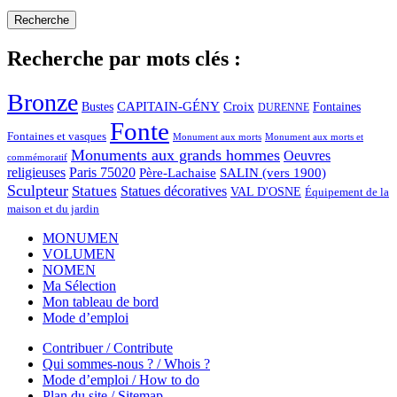
Recherche par mots clés :
Bronze
CAPITAIN-GÉNY
Bustes
Croix
Fontaines
DURENNE
Fonte
Fontaines et vasques
Monument aux morts et
Monument aux morts
Monuments aux grands hommes
Oeuvres
commémoratif
religieuses
Paris 75020
Père-Lachaise
SALIN (vers 1900)
Sculpteur
Statues
Statues décoratives
VAL D'OSNE
Équipement de la
maison et du jardin
MONUMEN
VOLUMEN
NOMEN
Ma Sélection
Mon tableau de bord
Mode d’emploi
Contribuer / Contribute
Qui sommes-nous ? / Whois ?
Mode d’emploi / How to do
Plan du site / Sitemap