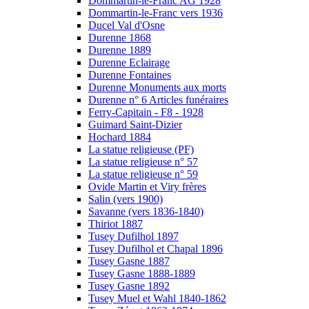
Dommartin-le-Franc AG 1928
Dommartin-le-Franc vers 1936
Ducel Val d'Osne
Durenne 1868
Durenne 1889
Durenne Eclairage
Durenne Fontaines
Durenne Monuments aux morts
Durenne n° 6 Articles funéraires
Ferry-Capitain - F8 - 1928
Guimard Saint-Dizier
Hochard 1884
La statue religieuse (PF)
La statue religieuse n° 57
La statue religieuse n° 59
Ovide Martin et Viry frères
Salin (vers 1900)
Savanne (vers 1836-1840)
Thiriot 1887
Tusey Dufilhol 1897
Tusey Dufilhol et Chapal 1896
Tusey Gasne 1887
Tusey Gasne 1888-1889
Tusey Gasne 1892
Tusey Muel et Wahl 1840-1862