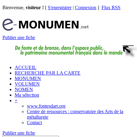
Bienvenue,
visiteur !
[
S'enregistrer
|
Connexion
]
Flux RSS
Publier une fiche
ACCUEIL
RECHERCHE PAR LA CARTE
MONUMEN
VOLUMEN
NOMEN
Ma sélection
+
www.fontesdart.org
Centre de ressources : conservatoire des Arts de la
métallurgie
Contact
Publier une fiche