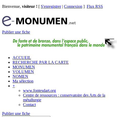
Bienvenue,
visiteur !
[
S'enregistrer
|
Connexion
]
Flux RSS
Publier une fiche
ACCUEIL
RECHERCHE PAR LA CARTE
MONUMEN
VOLUMEN
NOMEN
Ma sélection
+
www.fontesdart.org
Centre de ressources : conservatoire des Arts de la
métallurgie
Contact
Publier une fiche