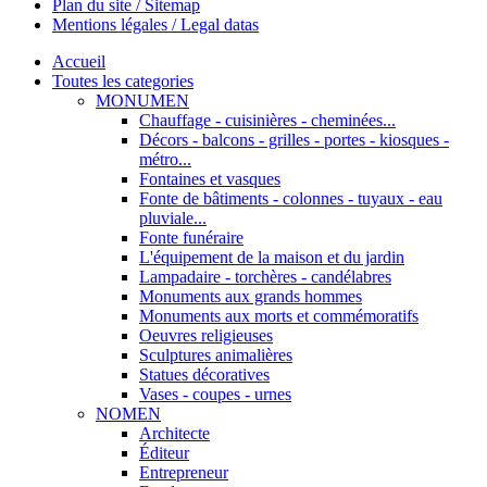
Plan du site / Sitemap
Mentions légales / Legal datas
Accueil
Toutes les categories
MONUMEN
Chauffage - cuisinières - cheminées...
Décors - balcons - grilles - portes - kiosques -
métro...
Fontaines et vasques
Fonte de bâtiments - colonnes - tuyaux - eau
pluviale...
Fonte funéraire
L'équipement de la maison et du jardin
Lampadaire - torchères - candélabres
Monuments aux grands hommes
Monuments aux morts et commémoratifs
Oeuvres religieuses
Sculptures animalières
Statues décoratives
Vases - coupes - urnes
NOMEN
Architecte
Éditeur
Entrepreneur