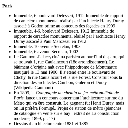
Paris
Immeuble, 6 boulevard Delessert, 1912 Immeuble de rapport
de caractère monumental réalisé par l’architecte Henry Duray
associé à Godon primé au concours des façades en 1909
Immeuble, 4-6, boulevard Delessert, 1912 Immeuble de
rapport de caractère monumental réalisé par l’architecte Henry
Duray associé à Paul Marozeau en 1912
Immeuble, 10 avenue Secretan, 1903
Immeuble, 6 avenue Secretan, 1902
Le Gaumont-Palace
,
cinéma parisien aujourd’hui disparu, qui
se trouvait 1, rue Caulaincourt (18e arrondissement). Le
bâtiment d’origine naît avec l’hippodrome de Montmartre
inauguré le 13 mai 1900. Il s’étend entre le boulevard de
Clichy, la rue Caulaincourt et la rue Forest. Construit sous la
direction des architectes Cambon, Galeron et Duray
(Wikipedia Gaumont)
En 1899, la
Compagnie du chemin de fer métropolitain de
Paris
lance un concours concernant l’architecture sur rue du
Métro qui va être construit. Le gagnant fut Henri Duray, mais
on lui préféra Formigé.. Projet de station de métro (planches
de catalogue en vente sur e-bay : extrait de La construction
moderne, 1899, pl. 17)
Dessins d’architecture entre 1881 et 1885