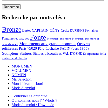
Recherche par mots clés :
Bronze
CAPITAIN-GÉNY
Bustes
Croix
Fontaines
DURENNE
Fonte
Fontaines et vasques
Monument aux morts et
Monument aux morts
Monuments aux grands hommes
Oeuvres
commémoratif
religieuses
Paris 75020
Père-Lachaise
SALIN (vers 1900)
Sculpteur
Statues
Statues décoratives
VAL D'OSNE
Équipement de la
maison et du jardin
MONUMEN
VOLUMEN
NOMEN
Ma Sélection
Mon tableau de bord
Mode d’emploi
Contribuer / Contribute
Qui sommes-nous ? / Whois ?
Mode d’emploi / How to do