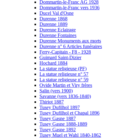
Dommartin-le-Franc AG 1928
Dommartin-le-Franc vers 1936
Ducel Val d'Osne
Durenne 1868
Durenne 1889
Durenne Eclairage
Durenne Fontaines
Durenne Monuments aux morts
Durenne n° 6 Articles funéraires
Ferry-Capitain - F8 - 1928
Guimard Saint-Dizier
Hochard 1884
La statue religieuse (PF)
La statue religieuse n° 57
La statue religieuse n° 59
Ovide Martin et Viry frères
Salin (vers 1900)
Savanne (vers 1836-1840)
Thiriot 1887
Tusey Dufilhol 1897
Tusey Dufilhol et Chapal 1896
Tusey Gasne 1887
Tusey Gasne 1888-1889
Tusey Gasne 1892
Tusey Muel et Wahl 1840-1862