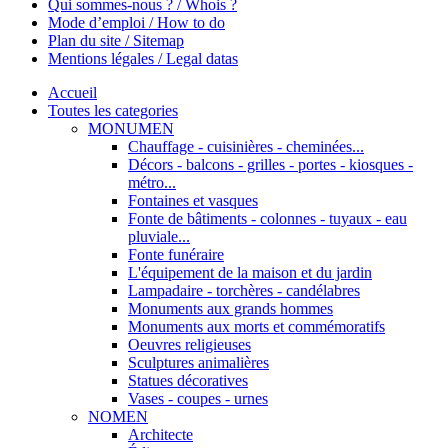
Qui sommes-nous ? / Whois ?
Mode d’emploi / How to do
Plan du site / Sitemap
Mentions légales / Legal datas
Accueil
Toutes les categories
MONUMEN
Chauffage - cuisinières - cheminées...
Décors - balcons - grilles - portes - kiosques -
métro...
Fontaines et vasques
Fonte de bâtiments - colonnes - tuyaux - eau
pluviale...
Fonte funéraire
L'équipement de la maison et du jardin
Lampadaire - torchères - candélabres
Monuments aux grands hommes
Monuments aux morts et commémoratifs
Oeuvres religieuses
Sculptures animalières
Statues décoratives
Vases - coupes - urnes
NOMEN
Architecte