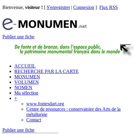
Bienvenue,
visiteur !
[
S'enregistrer
|
Connexion
]
Flux RSS
Publier une fiche
ACCUEIL
RECHERCHE PAR LA CARTE
MONUMEN
VOLUMEN
NOMEN
Ma sélection
+
www.fontesdart.org
Centre de ressources : conservatoire des Arts de la
métallurgie
Contact
Publier une fiche