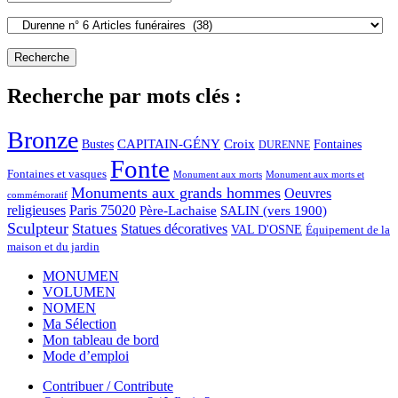
Recherche par mots clés :
Bronze
CAPITAIN-GÉNY
Bustes
Croix
Fontaines
DURENNE
Fonte
Fontaines et vasques
Monument aux morts et
Monument aux morts
Monuments aux grands hommes
Oeuvres
commémoratif
religieuses
Paris 75020
Père-Lachaise
SALIN (vers 1900)
Sculpteur
Statues
Statues décoratives
VAL D'OSNE
Équipement de la
maison et du jardin
MONUMEN
VOLUMEN
NOMEN
Ma Sélection
Mon tableau de bord
Mode d’emploi
Contribuer / Contribute