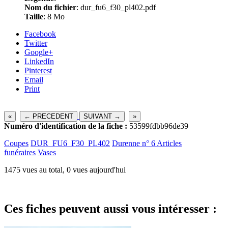
Nom du fichier
: dur_fu6_f30_pl402.pdf
Taille
: 8 Mo
Facebook
Twitter
Google+
LinkedIn
Pinterest
Email
Print
«
← PRECEDENT
SUIVANT →
»
Numéro d'identification de la fiche :
53599fdbb96de39
Coupes
DUR_FU6_F30_PL402
Durenne n° 6 Articles
funéraires
Vases
1475 vues au total, 0 vues aujourd'hui
Ces fiches peuvent aussi vous intéresser :