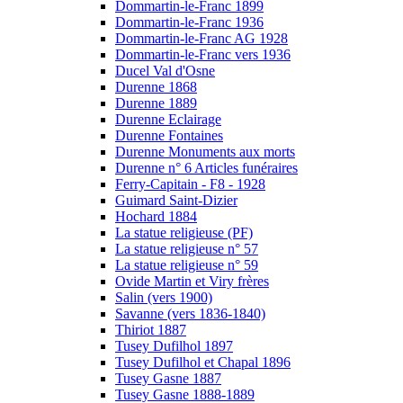
Dommartin-le-Franc 1899
Dommartin-le-Franc 1936
Dommartin-le-Franc AG 1928
Dommartin-le-Franc vers 1936
Ducel Val d'Osne
Durenne 1868
Durenne 1889
Durenne Eclairage
Durenne Fontaines
Durenne Monuments aux morts
Durenne n° 6 Articles funéraires
Ferry-Capitain - F8 - 1928
Guimard Saint-Dizier
Hochard 1884
La statue religieuse (PF)
La statue religieuse n° 57
La statue religieuse n° 59
Ovide Martin et Viry frères
Salin (vers 1900)
Savanne (vers 1836-1840)
Thiriot 1887
Tusey Dufilhol 1897
Tusey Dufilhol et Chapal 1896
Tusey Gasne 1887
Tusey Gasne 1888-1889