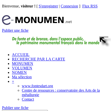
Bienvenue,
visiteur !
[
S'enregistrer
|
Connexion
]
Flux RSS
Publier une fiche
ACCUEIL
RECHERCHE PAR LA CARTE
MONUMEN
VOLUMEN
NOMEN
Ma sélection
+
www.fontesdart.org
Centre de ressources : conservatoire des Arts de la
métallurgie
Contact
Publier une fiche