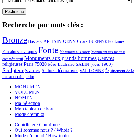
Recherche par mots clés :
Bronze
CAPITAIN-GÉNY
Bustes
Croix
Fontaines
DURENNE
Fonte
Fontaines et vasques
Monument aux morts et
Monument aux morts
Monuments aux grands hommes
Oeuvres
commémoratif
religieuses
Paris 75020
Père-Lachaise
SALIN (vers 1900)
Sculpteur
Statues
Statues décoratives
VAL D'OSNE
Équipement de la
maison et du jardin
MONUMEN
VOLUMEN
NOMEN
Ma Sélection
Mon tableau de bord
Mode d’emploi
Contribuer / Contribute
Qui sommes-nous ? / Whois ?
Mode d’emploi / How to do