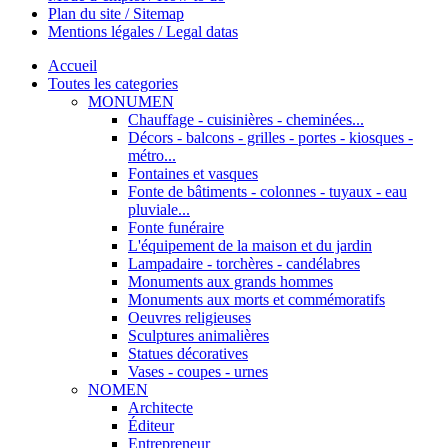
Plan du site / Sitemap
Mentions légales / Legal datas
Accueil
Toutes les categories
MONUMEN
Chauffage - cuisinières - cheminées...
Décors - balcons - grilles - portes - kiosques -
métro...
Fontaines et vasques
Fonte de bâtiments - colonnes - tuyaux - eau
pluviale...
Fonte funéraire
L'équipement de la maison et du jardin
Lampadaire - torchères - candélabres
Monuments aux grands hommes
Monuments aux morts et commémoratifs
Oeuvres religieuses
Sculptures animalières
Statues décoratives
Vases - coupes - urnes
NOMEN
Architecte
Éditeur
Entrepreneur