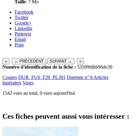
Taille
: 7 Mo
Facebook
Twitter
Google+
LinkedIn
Pinterest
Email
Print
«
← PRECEDENT
SUIVANT →
»
Numéro d'identification de la fiche :
53599fdbb96de39
Coupes
DUR_FU6_F29_PL391
Durenne n° 6 Articles
funéraires
Vases
1542 vues au total, 0 vues aujourd'hui
Ces fiches peuvent aussi vous intéresser :