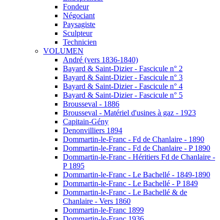
Fondeur
Négociant
Paysagiste
Sculpteur
Technicien
VOLUMEN
André (vers 1836-1840)
Bayard & Saint-Dizier - Fascicule n° 2
Bayard & Saint-Dizier - Fascicule n° 3
Bayard & Saint-Dizier - Fascicule n° 4
Bayard & Saint-Dizier - Fascicule n° 5
Brousseval - 1886
Brousseval - Matériel d'usines à gaz - 1923
Capitain-Gény
Denonvilliers 1894
Dommartin-le-Franc - Fd de Chanlaire - 1890
Dommartin-le-Franc - Fd de Chanlaire - P 1890
Dommartin-le-Franc - Héritiers Fd de Chanlaire -
P 1895
Dommartin-le-Franc - Le Bachellé - 1849-1890
Dommartin-le-Franc - Le Bachellé - P 1849
Dommartin-le-Franc - Le Bachellé & de
Chanlaire - Vers 1860
Dommartin-le-Franc 1899
Dommartin-le-Franc 1936