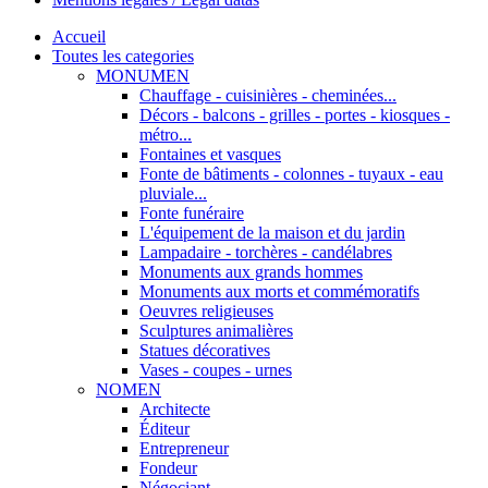
Accueil
Toutes les categories
MONUMEN
Chauffage - cuisinières - cheminées...
Décors - balcons - grilles - portes - kiosques -
métro...
Fontaines et vasques
Fonte de bâtiments - colonnes - tuyaux - eau
pluviale...
Fonte funéraire
L'équipement de la maison et du jardin
Lampadaire - torchères - candélabres
Monuments aux grands hommes
Monuments aux morts et commémoratifs
Oeuvres religieuses
Sculptures animalières
Statues décoratives
Vases - coupes - urnes
NOMEN
Architecte
Éditeur
Entrepreneur
Fondeur
Négociant