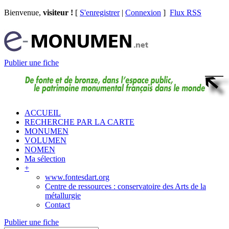
Bienvenue,
visiteur !
[
S'enregistrer
|
Connexion
]
Flux RSS
Publier une fiche
ACCUEIL
RECHERCHE PAR LA CARTE
MONUMEN
VOLUMEN
NOMEN
Ma sélection
+
www.fontesdart.org
Centre de ressources : conservatoire des Arts de la
métallurgie
Contact
Publier une fiche