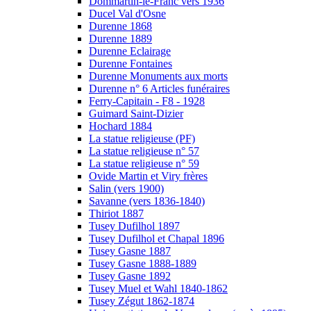
Dommartin-le-Franc vers 1936
Ducel Val d'Osne
Durenne 1868
Durenne 1889
Durenne Eclairage
Durenne Fontaines
Durenne Monuments aux morts
Durenne n° 6 Articles funéraires
Ferry-Capitain - F8 - 1928
Guimard Saint-Dizier
Hochard 1884
La statue religieuse (PF)
La statue religieuse n° 57
La statue religieuse n° 59
Ovide Martin et Viry frères
Salin (vers 1900)
Savanne (vers 1836-1840)
Thiriot 1887
Tusey Dufilhol 1897
Tusey Dufilhol et Chapal 1896
Tusey Gasne 1887
Tusey Gasne 1888-1889
Tusey Gasne 1892
Tusey Muel et Wahl 1840-1862
Tusey Zégut 1862-1874