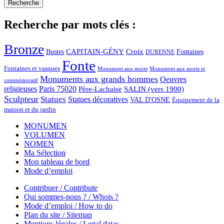
Recherche par mots clés :
Bronze
CAPITAIN-GÉNY
Bustes
Croix
Fontaines
DURENNE
Fonte
Fontaines et vasques
Monument aux morts et
Monument aux morts
Monuments aux grands hommes
Oeuvres
commémoratif
religieuses
Paris 75020
Père-Lachaise
SALIN (vers 1900)
Sculpteur
Statues
Statues décoratives
VAL D'OSNE
Équipement de la
maison et du jardin
MONUMEN
VOLUMEN
NOMEN
Ma Sélection
Mon tableau de bord
Mode d’emploi
Contribuer / Contribute
Qui sommes-nous ? / Whois ?
Mode d’emploi / How to do
Plan du site / Sitemap
Mentions légales / Legal datas