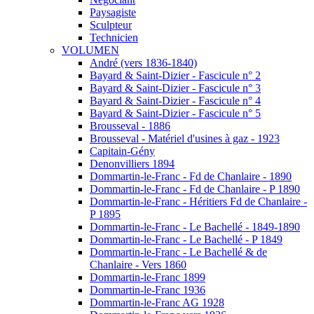
Paysagiste
Sculpteur
Technicien
VOLUMEN
André (vers 1836-1840)
Bayard & Saint-Dizier - Fascicule n° 2
Bayard & Saint-Dizier - Fascicule n° 3
Bayard & Saint-Dizier - Fascicule n° 4
Bayard & Saint-Dizier - Fascicule n° 5
Brousseval - 1886
Brousseval - Matériel d'usines à gaz - 1923
Capitain-Gény
Denonvilliers 1894
Dommartin-le-Franc - Fd de Chanlaire - 1890
Dommartin-le-Franc - Fd de Chanlaire - P 1890
Dommartin-le-Franc - Héritiers Fd de Chanlaire -
P 1895
Dommartin-le-Franc - Le Bachellé - 1849-1890
Dommartin-le-Franc - Le Bachellé - P 1849
Dommartin-le-Franc - Le Bachellé & de
Chanlaire - Vers 1860
Dommartin-le-Franc 1899
Dommartin-le-Franc 1936
Dommartin-le-Franc AG 1928