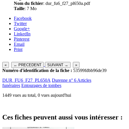
Nom du fichier
: dur_fu6_f27_pl650a.pdf
Taille
: 7 Mo
Facebook
Twitter
Google+
LinkedIn
Pinterest
Email
Print
«
← PRECEDENT
SUIVANT →
»
Numéro d'identification de la fiche :
53599fdbb96de39
DUR_FU6_F27_PL650A
Durenne n° 6 Articles
funéraires
Entourages de tombes
1449 vues au total, 0 vues aujourd'hui
Ces fiches peuvent aussi vous intéresser :