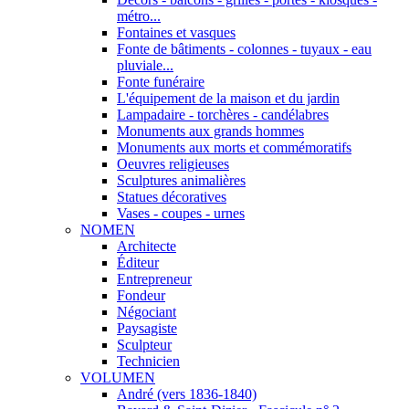
métro...
Fontaines et vasques
Fonte de bâtiments - colonnes - tuyaux - eau
pluviale...
Fonte funéraire
L'équipement de la maison et du jardin
Lampadaire - torchères - candélabres
Monuments aux grands hommes
Monuments aux morts et commémoratifs
Oeuvres religieuses
Sculptures animalières
Statues décoratives
Vases - coupes - urnes
NOMEN
Architecte
Éditeur
Entrepreneur
Fondeur
Négociant
Paysagiste
Sculpteur
Technicien
VOLUMEN
André (vers 1836-1840)