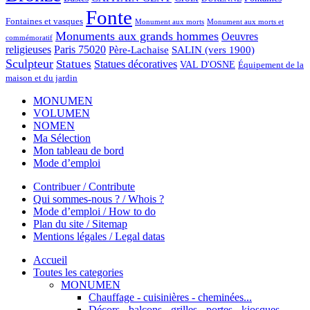
Fonte
Fontaines et vasques
Monument aux morts et
Monument aux morts
Monuments aux grands hommes
Oeuvres
commémoratif
religieuses
Paris 75020
Père-Lachaise
SALIN (vers 1900)
Sculpteur
Statues
Statues décoratives
VAL D'OSNE
Équipement de la
maison et du jardin
MONUMEN
VOLUMEN
NOMEN
Ma Sélection
Mon tableau de bord
Mode d’emploi
Contribuer / Contribute
Qui sommes-nous ? / Whois ?
Mode d’emploi / How to do
Plan du site / Sitemap
Mentions légales / Legal datas
Accueil
Toutes les categories
MONUMEN
Chauffage - cuisinières - cheminées...
Décors - balcons - grilles - portes - kiosques -