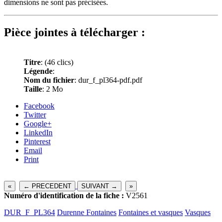
dimensions ne sont pas précisées.
Pièce jointes à télécharger :
Titre
:
(46 clics)
Légende
:
Nom du fichier
: dur_f_pl364-pdf.pdf
Taille
: 2 Mo
Facebook
Twitter
Google+
LinkedIn
Pinterest
Email
Print
«
← PRECEDENT
SUIVANT →
»
Numéro d'identification de la fiche :
V2561
DUR_F_PL364
Durenne Fontaines
Fontaines et vasques
Vasques