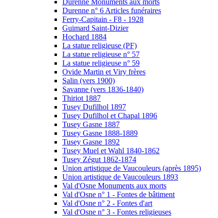
Durenne Monuments aux morts
Durenne n° 6 Articles funéraires
Ferry-Capitain - F8 - 1928
Guimard Saint-Dizier
Hochard 1884
La statue religieuse (PF)
La statue religieuse n° 57
La statue religieuse n° 59
Ovide Martin et Viry frères
Salin (vers 1900)
Savanne (vers 1836-1840)
Thiriot 1887
Tusey Dufilhol 1897
Tusey Dufilhol et Chapal 1896
Tusey Gasne 1887
Tusey Gasne 1888-1889
Tusey Gasne 1892
Tusey Muel et Wahl 1840-1862
Tusey Zégut 1862-1874
Union artistique de Vaucouleurs (après 1895)
Union artistique de Vaucouleurs 1893
Val d'Osne Monuments aux morts
Val d'Osne n° 1 - Fontes de bâtiment
Val d'Osne n° 2 - Fontes d'art
Val d'Osne n° 3 - Fontes religieuses