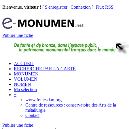
Bienvenue,
visiteur !
[
S'enregistrer
|
Connexion
]
Flux RSS
Publier une fiche
ACCUEIL
RECHERCHE PAR LA CARTE
MONUMEN
VOLUMEN
NOMEN
Ma sélection
+
www.fontesdart.org
Centre de ressources : conservatoire des Arts de la
métallurgie
Contact
Publier une fiche