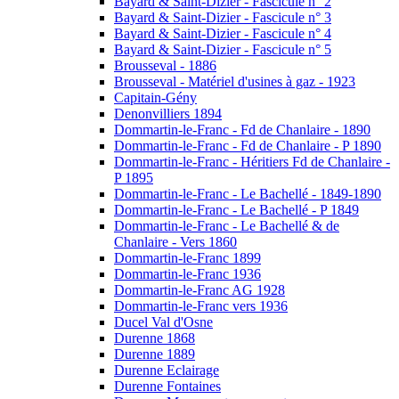
Bayard & Saint-Dizier - Fascicule n° 2
Bayard & Saint-Dizier - Fascicule n° 3
Bayard & Saint-Dizier - Fascicule n° 4
Bayard & Saint-Dizier - Fascicule n° 5
Brousseval - 1886
Brousseval - Matériel d'usines à gaz - 1923
Capitain-Gény
Denonvilliers 1894
Dommartin-le-Franc - Fd de Chanlaire - 1890
Dommartin-le-Franc - Fd de Chanlaire - P 1890
Dommartin-le-Franc - Héritiers Fd de Chanlaire -
P 1895
Dommartin-le-Franc - Le Bachellé - 1849-1890
Dommartin-le-Franc - Le Bachellé - P 1849
Dommartin-le-Franc - Le Bachellé & de
Chanlaire - Vers 1860
Dommartin-le-Franc 1899
Dommartin-le-Franc 1936
Dommartin-le-Franc AG 1928
Dommartin-le-Franc vers 1936
Ducel Val d'Osne
Durenne 1868
Durenne 1889
Durenne Eclairage
Durenne Fontaines