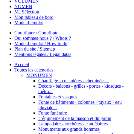
VOLUMEN
NOMEN
Ma Sélection
Mon tableau de bord
Mode d’emploi
Contribuer / Contribute
Qui sommes-nous ? / Whois ?
Mode d’emploi / How to do
Plan du site / Sitemap
Mentions légales / Legal datas
Accueil
Toutes les categories
MONUMEN
Chauffage - cuisinières - cheminées...
Décors - balcons - grilles - portes - kiosques -
métro...
Fontaines et vasques
Fonte de bâtiments - colonnes - tuyaux - eau
pluviale...
Fonte funéraire
L'équipement de la maison et du jardin
Lampadaire - torchères - candélabres
Monuments aux grands hommes