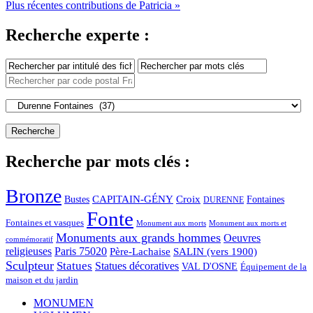
Plus récentes contributions de Patricia »
Recherche experte :
Recherche par mots clés :
Bronze
CAPITAIN-GÉNY
Bustes
Croix
Fontaines
DURENNE
Fonte
Fontaines et vasques
Monument aux morts et
Monument aux morts
Monuments aux grands hommes
Oeuvres
commémoratif
religieuses
Paris 75020
Père-Lachaise
SALIN (vers 1900)
Sculpteur
Statues
Statues décoratives
VAL D'OSNE
Équipement de la
maison et du jardin
MONUMEN