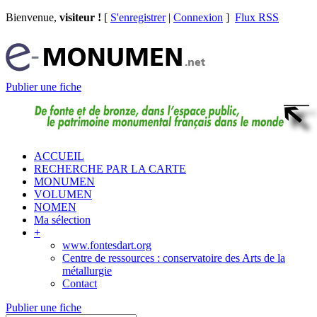
Bienvenue,
visiteur !
[
S'enregistrer
|
Connexion
]
Flux RSS
Publier une fiche
ACCUEIL
RECHERCHE PAR LA CARTE
MONUMEN
VOLUMEN
NOMEN
Ma sélection
+
www.fontesdart.org
Centre de ressources : conservatoire des Arts de la
métallurgie
Contact
Publier une fiche