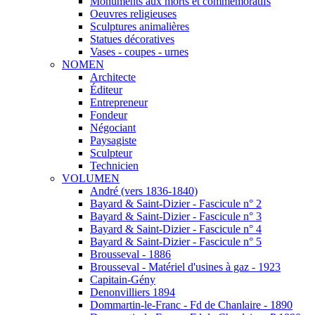
Monuments aux morts et commémoratifs
Oeuvres religieuses
Sculptures animalières
Statues décoratives
Vases - coupes - urnes
NOMEN
Architecte
Éditeur
Entrepreneur
Fondeur
Négociant
Paysagiste
Sculpteur
Technicien
VOLUMEN
André (vers 1836-1840)
Bayard & Saint-Dizier - Fascicule n° 2
Bayard & Saint-Dizier - Fascicule n° 3
Bayard & Saint-Dizier - Fascicule n° 4
Bayard & Saint-Dizier - Fascicule n° 5
Brousseval - 1886
Brousseval - Matériel d'usines à gaz - 1923
Capitain-Gény
Denonvilliers 1894
Dommartin-le-Franc - Fd de Chanlaire - 1890