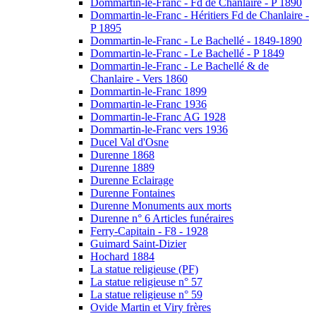
Dommartin-le-Franc - Fd de Chanlaire - P 1890
Dommartin-le-Franc - Héritiers Fd de Chanlaire -
P 1895
Dommartin-le-Franc - Le Bachellé - 1849-1890
Dommartin-le-Franc - Le Bachellé - P 1849
Dommartin-le-Franc - Le Bachellé & de
Chanlaire - Vers 1860
Dommartin-le-Franc 1899
Dommartin-le-Franc 1936
Dommartin-le-Franc AG 1928
Dommartin-le-Franc vers 1936
Ducel Val d'Osne
Durenne 1868
Durenne 1889
Durenne Eclairage
Durenne Fontaines
Durenne Monuments aux morts
Durenne n° 6 Articles funéraires
Ferry-Capitain - F8 - 1928
Guimard Saint-Dizier
Hochard 1884
La statue religieuse (PF)
La statue religieuse n° 57
La statue religieuse n° 59
Ovide Martin et Viry frères