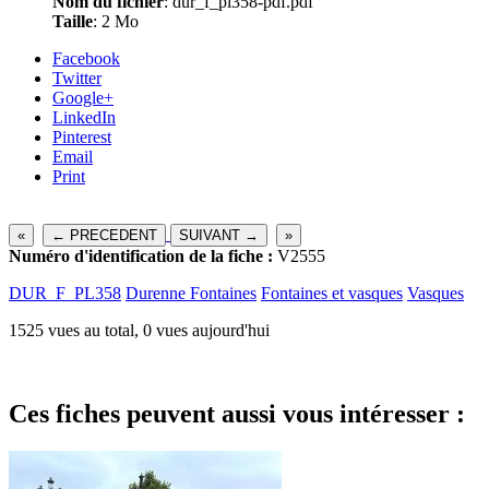
Nom du fichier
: dur_f_pl358-pdf.pdf
Taille
: 2 Mo
Facebook
Twitter
Google+
LinkedIn
Pinterest
Email
Print
«
← PRECEDENT
SUIVANT →
»
Numéro d'identification de la fiche :
V2555
DUR_F_PL358
Durenne Fontaines
Fontaines et vasques
Vasques
1525 vues au total, 0 vues aujourd'hui
Ces fiches peuvent aussi vous intéresser :