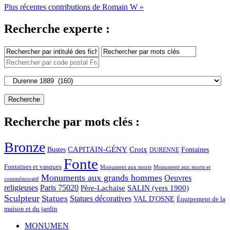
Plus récentes contributions de Romain W »
Recherche experte :
Recherche par mots clés :
Bronze
CAPITAIN-GÉNY
Bustes
Croix
Fontaines
DURENNE
Fonte
Fontaines et vasques
Monument aux morts et
Monument aux morts
Monuments aux grands hommes
Oeuvres
commémoratif
religieuses
Paris 75020
Père-Lachaise
SALIN (vers 1900)
Sculpteur
Statues
Statues décoratives
VAL D'OSNE
Équipement de la
maison et du jardin
MONUMEN