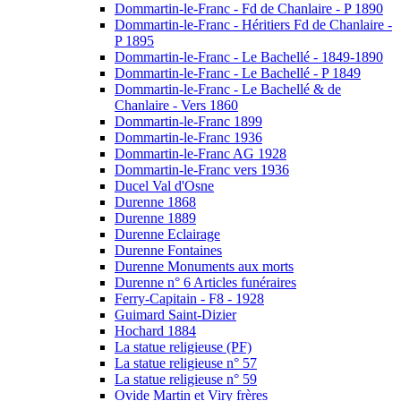
Dommartin-le-Franc - Fd de Chanlaire - P 1890
Dommartin-le-Franc - Héritiers Fd de Chanlaire -
P 1895
Dommartin-le-Franc - Le Bachellé - 1849-1890
Dommartin-le-Franc - Le Bachellé - P 1849
Dommartin-le-Franc - Le Bachellé & de
Chanlaire - Vers 1860
Dommartin-le-Franc 1899
Dommartin-le-Franc 1936
Dommartin-le-Franc AG 1928
Dommartin-le-Franc vers 1936
Ducel Val d'Osne
Durenne 1868
Durenne 1889
Durenne Eclairage
Durenne Fontaines
Durenne Monuments aux morts
Durenne n° 6 Articles funéraires
Ferry-Capitain - F8 - 1928
Guimard Saint-Dizier
Hochard 1884
La statue religieuse (PF)
La statue religieuse n° 57
La statue religieuse n° 59
Ovide Martin et Viry frères