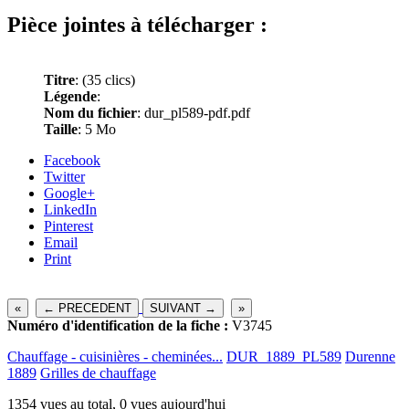
Pièce jointes à télécharger :
Titre
:
(35 clics)
Légende
:
Nom du fichier
: dur_pl589-pdf.pdf
Taille
: 5 Mo
Facebook
Twitter
Google+
LinkedIn
Pinterest
Email
Print
«
← PRECEDENT
SUIVANT →
»
Numéro d'identification de la fiche :
V3745
Chauffage - cuisinières - cheminées...
DUR_1889_PL589
Durenne
1889
Grilles de chauffage
1354 vues au total, 0 vues aujourd'hui