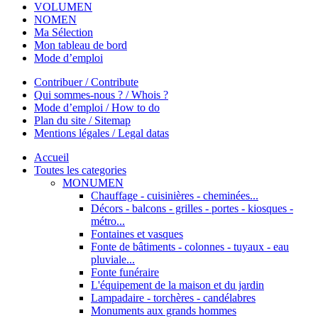
VOLUMEN
NOMEN
Ma Sélection
Mon tableau de bord
Mode d’emploi
Contribuer / Contribute
Qui sommes-nous ? / Whois ?
Mode d’emploi / How to do
Plan du site / Sitemap
Mentions légales / Legal datas
Accueil
Toutes les categories
MONUMEN
Chauffage - cuisinières - cheminées...
Décors - balcons - grilles - portes - kiosques -
métro...
Fontaines et vasques
Fonte de bâtiments - colonnes - tuyaux - eau
pluviale...
Fonte funéraire
L'équipement de la maison et du jardin
Lampadaire - torchères - candélabres
Monuments aux grands hommes