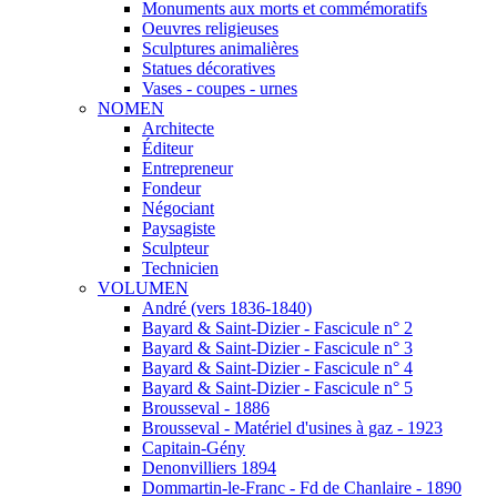
Monuments aux morts et commémoratifs
Oeuvres religieuses
Sculptures animalières
Statues décoratives
Vases - coupes - urnes
NOMEN
Architecte
Éditeur
Entrepreneur
Fondeur
Négociant
Paysagiste
Sculpteur
Technicien
VOLUMEN
André (vers 1836-1840)
Bayard & Saint-Dizier - Fascicule n° 2
Bayard & Saint-Dizier - Fascicule n° 3
Bayard & Saint-Dizier - Fascicule n° 4
Bayard & Saint-Dizier - Fascicule n° 5
Brousseval - 1886
Brousseval - Matériel d'usines à gaz - 1923
Capitain-Gény
Denonvilliers 1894
Dommartin-le-Franc - Fd de Chanlaire - 1890