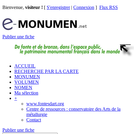
Bienvenue,
visiteur !
[
S'enregistrer
|
Connexion
]
Flux RSS
Publier une fiche
ACCUEIL
RECHERCHE PAR LA CARTE
MONUMEN
VOLUMEN
NOMEN
Ma sélection
+
www.fontesdart.org
Centre de ressources : conservatoire des Arts de la
métallurgie
Contact
Publier une fiche