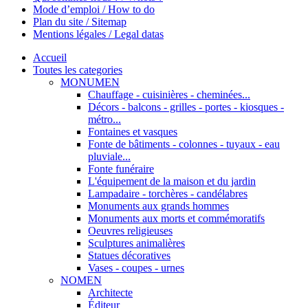
Mode d’emploi / How to do
Plan du site / Sitemap
Mentions légales / Legal datas
Accueil
Toutes les categories
MONUMEN
Chauffage - cuisinières - cheminées...
Décors - balcons - grilles - portes - kiosques -
métro...
Fontaines et vasques
Fonte de bâtiments - colonnes - tuyaux - eau
pluviale...
Fonte funéraire
L'équipement de la maison et du jardin
Lampadaire - torchères - candélabres
Monuments aux grands hommes
Monuments aux morts et commémoratifs
Oeuvres religieuses
Sculptures animalières
Statues décoratives
Vases - coupes - urnes
NOMEN
Architecte
Éditeur