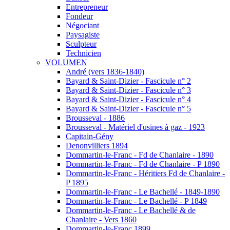
Entrepreneur
Fondeur
Négociant
Paysagiste
Sculpteur
Technicien
VOLUMEN
André (vers 1836-1840)
Bayard & Saint-Dizier - Fascicule n° 2
Bayard & Saint-Dizier - Fascicule n° 3
Bayard & Saint-Dizier - Fascicule n° 4
Bayard & Saint-Dizier - Fascicule n° 5
Brousseval - 1886
Brousseval - Matériel d'usines à gaz - 1923
Capitain-Gény
Denonvilliers 1894
Dommartin-le-Franc - Fd de Chanlaire - 1890
Dommartin-le-Franc - Fd de Chanlaire - P 1890
Dommartin-le-Franc - Héritiers Fd de Chanlaire -
P 1895
Dommartin-le-Franc - Le Bachellé - 1849-1890
Dommartin-le-Franc - Le Bachellé - P 1849
Dommartin-le-Franc - Le Bachellé & de
Chanlaire - Vers 1860
Dommartin-le-Franc 1899