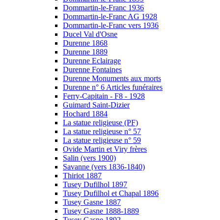
Dommartin-le-Franc 1936
Dommartin-le-Franc AG 1928
Dommartin-le-Franc vers 1936
Ducel Val d'Osne
Durenne 1868
Durenne 1889
Durenne Eclairage
Durenne Fontaines
Durenne Monuments aux morts
Durenne n° 6 Articles funéraires
Ferry-Capitain - F8 - 1928
Guimard Saint-Dizier
Hochard 1884
La statue religieuse (PF)
La statue religieuse n° 57
La statue religieuse n° 59
Ovide Martin et Viry frères
Salin (vers 1900)
Savanne (vers 1836-1840)
Thiriot 1887
Tusey Dufilhol 1897
Tusey Dufilhol et Chapal 1896
Tusey Gasne 1887
Tusey Gasne 1888-1889
Tusey Gasne 1892