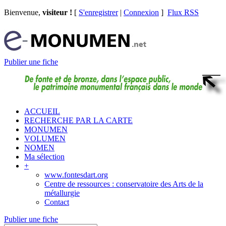
Bienvenue,
visiteur !
[
S'enregistrer
|
Connexion
]
Flux RSS
Publier une fiche
ACCUEIL
RECHERCHE PAR LA CARTE
MONUMEN
VOLUMEN
NOMEN
Ma sélection
+
www.fontesdart.org
Centre de ressources : conservatoire des Arts de la
métallurgie
Contact
Publier une fiche