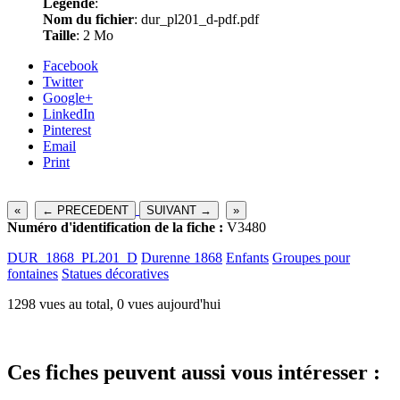
Légende
:
Nom du fichier
: dur_pl201_d-pdf.pdf
Taille
: 2 Mo
Facebook
Twitter
Google+
LinkedIn
Pinterest
Email
Print
«
← PRECEDENT
SUIVANT →
»
Numéro d'identification de la fiche :
V3480
DUR_1868_PL201_D
Durenne 1868
Enfants
Groupes pour
fontaines
Statues décoratives
1298 vues au total, 0 vues aujourd'hui
Ces fiches peuvent aussi vous intéresser :