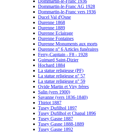
Dommartin-le-Franc 1936
Dommartin-le-Franc AG 1928
Dommartin-le-Franc vers 1936
Ducel Val d'Osne
Durenne 1868
Durenne 1889
Durenne Eclairage
Durenne Fontaines
Durenne Monuments aux morts
Durenne n° 6 Articles funéraires
Ferry-Capitain - F8 - 1928
Guimard Saint-Dizier
Hochard 1884
La statue religieuse (PF)
La statue religieuse n° 57
La statue religieuse n° 59
Ovide Martin et Viry frères
Salin (vers 1900)
Savanne (vers 1836-1840)
Thiriot 1887
Tusey Dufilhol 1897
Tusey Dufilhol et Chapal 1896
Tusey Gasne 1887
Tusey Gasne 1888-1889
Tusey Gasne 1892