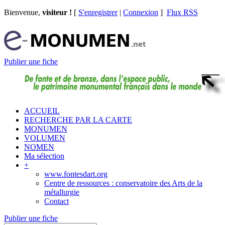
Bienvenue,
visiteur !
[
S'enregistrer
|
Connexion
]
Flux RSS
Publier une fiche
ACCUEIL
RECHERCHE PAR LA CARTE
MONUMEN
VOLUMEN
NOMEN
Ma sélection
+
www.fontesdart.org
Centre de ressources : conservatoire des Arts de la
métallurgie
Contact
Publier une fiche