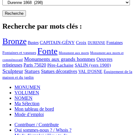
Recherche par mots clés :
Bronze
CAPITAIN-GÉNY
Bustes
Croix
Fontaines
DURENNE
Fonte
Fontaines et vasques
Monument aux morts et
Monument aux morts
Monuments aux grands hommes
Oeuvres
commémoratif
religieuses
Paris 75020
Père-Lachaise
SALIN (vers 1900)
Sculpteur
Statues
Statues décoratives
VAL D'OSNE
Équipement de la
maison et du jardin
MONUMEN
VOLUMEN
NOMEN
Ma Sélection
Mon tableau de bord
Mode d’emploi
Contribuer / Contribute
Qui sommes-nous ? / Whois ?