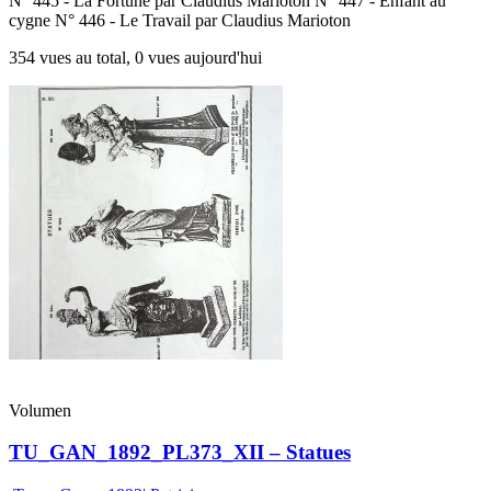
N° 445 - La Fortune par Claudius Marioton N° 447 - Enfant au
cygne N° 446 - Le Travail par Claudius Marioton
354 vues au total, 0 vues aujourd'hui
Volumen
TU_GAN_1892_PL373_XII – Statues