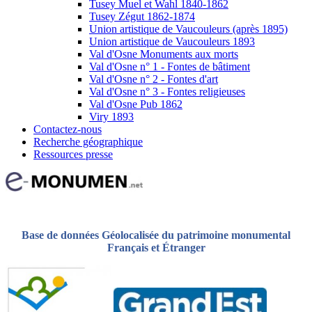
Tusey Muel et Wahl 1840-1862
Tusey Zégut 1862-1874
Union artistique de Vaucouleurs (après 1895)
Union artistique de Vaucouleurs 1893
Val d'Osne Monuments aux morts
Val d'Osne n° 1 - Fontes de bâtiment
Val d'Osne n° 2 - Fontes d'art
Val d'Osne n° 3 - Fontes religieuses
Val d'Osne Pub 1862
Viry 1893
Contactez-nous
Recherche géographique
Ressources presse
Base de données Géolocalisée du patrimoine monumental
Français et Étranger