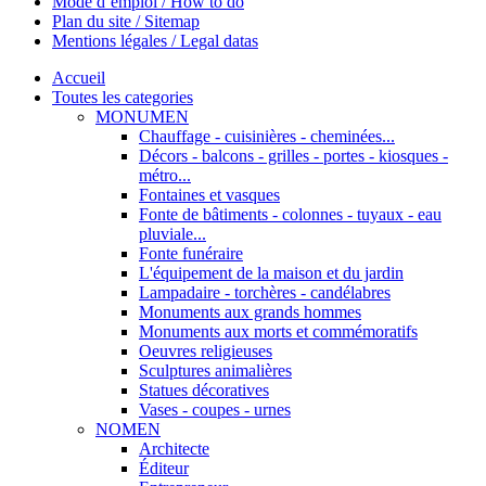
Mode d’emploi / How to do
Plan du site / Sitemap
Mentions légales / Legal datas
Accueil
Toutes les categories
MONUMEN
Chauffage - cuisinières - cheminées...
Décors - balcons - grilles - portes - kiosques -
métro...
Fontaines et vasques
Fonte de bâtiments - colonnes - tuyaux - eau
pluviale...
Fonte funéraire
L'équipement de la maison et du jardin
Lampadaire - torchères - candélabres
Monuments aux grands hommes
Monuments aux morts et commémoratifs
Oeuvres religieuses
Sculptures animalières
Statues décoratives
Vases - coupes - urnes
NOMEN
Architecte
Éditeur