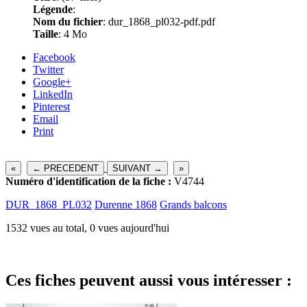
Légende
:
Nom du fichier
: dur_1868_pl032-pdf.pdf
Taille
: 4 Mo
Facebook
Twitter
Google+
LinkedIn
Pinterest
Email
Print
«
← PRECEDENT
SUIVANT →
»
Numéro d'identification de la fiche :
V4744
DUR_1868_PL032
Durenne 1868
Grands balcons
1532 vues au total, 0 vues aujourd'hui
Ces fiches peuvent aussi vous intéresser :