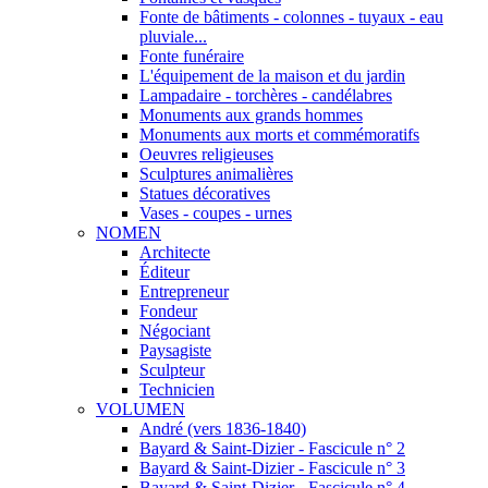
Fonte de bâtiments - colonnes - tuyaux - eau
pluviale...
Fonte funéraire
L'équipement de la maison et du jardin
Lampadaire - torchères - candélabres
Monuments aux grands hommes
Monuments aux morts et commémoratifs
Oeuvres religieuses
Sculptures animalières
Statues décoratives
Vases - coupes - urnes
NOMEN
Architecte
Éditeur
Entrepreneur
Fondeur
Négociant
Paysagiste
Sculpteur
Technicien
VOLUMEN
André (vers 1836-1840)
Bayard & Saint-Dizier - Fascicule n° 2
Bayard & Saint-Dizier - Fascicule n° 3
Bayard & Saint-Dizier - Fascicule n° 4