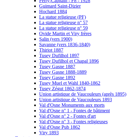
Ferry-Capitain - F8 - 1928
Guimard Saint-Dizier
Hochard 1884
La statue religieuse (PF)
La statue religieuse n° 57
La statue religieuse n° 59
Ovide Martin et Viry frères
Salin (vers 1900)
Savanne (vers 1836-1840)
Thiriot 1887
Tusey Dufilhol 1897
Tusey Dufilhol et Chapal 1896
Tusey Gasne 1887
Tusey Gasne 1888-1889
Tusey Gasne 1892
Tusey Muel et Wahl 1840-1862
Tusey Zégut 1862-1874
Union artistique de Vaucouleurs (après 1895)
Union artistique de Vaucouleurs 1893
Val d'Osne Monuments aux morts
Val d'Osne n° 1 - Fontes de bâtiment
Val d'Osne n° 2 - Fontes d'art
Val d'Osne n° 3 - Fontes religieuses
Val d'Osne Pub 1862
Viry 1893