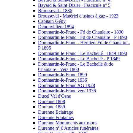
Bayard & Saint-Dizier - Fascicule n° 5
Brousseval - 1886
Brousseval - Matériel d'usines à gaz - 1923
Capitain-Gény
Denonvilliers 1894
Dommartin-le-Franc - Fd de Chanlaire - 1890
Dommartin-le-Franc - Fd de Chanlaire - P 1890
Dommartin-le-Franc - Héritiers Fd de Chanlaire -
P 1895
Dommartin-le-Franc - Le Bachellé - 1849-1890
Dommartin-le-Franc - Le Bachellé - P 1849
Dommartin-le-Franc - Le Bachellé & de
Chanlaire - Vers 1860
Dommartin-le-Franc 1899
Dommartin-le-Franc 1936
Dommartin-le-Franc AG 1928
Dommartin-le-Franc vers 1936
Ducel Val d'Osne
Durenne 1868
Durenne 1889
Durenne Eclairage
Durenne Fontaines
Durenne Monuments aux morts
Durenne n° 6 Articles funéraires