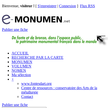
Bienvenue,
visiteur !
[
S'enregistrer
|
Connexion
]
Flux RSS
Publier une fiche
ACCUEIL
RECHERCHE PAR LA CARTE
MONUMEN
VOLUMEN
NOMEN
Ma sélection
+
www.fontesdart.org
Centre de ressources : conservatoire des Arts de la
métallurgie
Contact
Publier une fiche