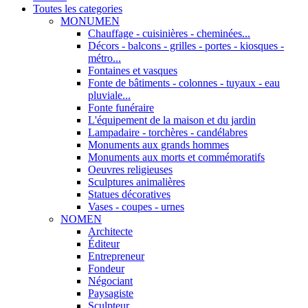
Toutes les categories
MONUMEN
Chauffage - cuisinières - cheminées...
Décors - balcons - grilles - portes - kiosques -
métro...
Fontaines et vasques
Fonte de bâtiments - colonnes - tuyaux - eau
pluviale...
Fonte funéraire
L'équipement de la maison et du jardin
Lampadaire - torchères - candélabres
Monuments aux grands hommes
Monuments aux morts et commémoratifs
Oeuvres religieuses
Sculptures animalières
Statues décoratives
Vases - coupes - urnes
NOMEN
Architecte
Éditeur
Entrepreneur
Fondeur
Négociant
Paysagiste
Sculpteur