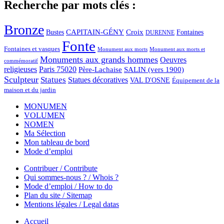
Recherche par mots clés :
Bronze
CAPITAIN-GÉNY
Bustes
Croix
Fontaines
DURENNE
Fonte
Fontaines et vasques
Monument aux morts et
Monument aux morts
Monuments aux grands hommes
Oeuvres
commémoratif
religieuses
Paris 75020
Père-Lachaise
SALIN (vers 1900)
Sculpteur
Statues
Statues décoratives
VAL D'OSNE
Équipement de la
maison et du jardin
MONUMEN
VOLUMEN
NOMEN
Ma Sélection
Mon tableau de bord
Mode d’emploi
Contribuer / Contribute
Qui sommes-nous ? / Whois ?
Mode d’emploi / How to do
Plan du site / Sitemap
Mentions légales / Legal datas
Accueil