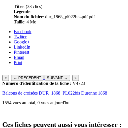
Titre
:
(38 clics)
Légende
:
Nom du fichier
: dur_1868_pl022bis-pdf.pdf
Taille
: 4 Mo
Facebook
Twitter
Google+
LinkedIn
Pinterest
Email
Print
«
← PRECEDENT
SUIVANT →
»
Numéro d'identification de la fiche :
V4723
Balcons de croisées
DUR_1868_PL022bis
Durenne 1868
1554 vues au total, 0 vues aujourd'hui
Ces fiches peuvent aussi vous intéresser :