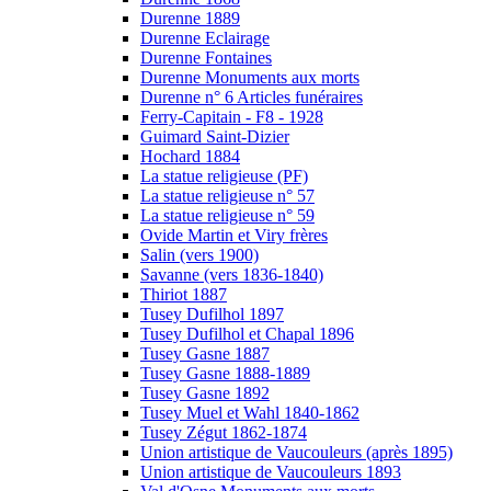
Durenne 1889
Durenne Eclairage
Durenne Fontaines
Durenne Monuments aux morts
Durenne n° 6 Articles funéraires
Ferry-Capitain - F8 - 1928
Guimard Saint-Dizier
Hochard 1884
La statue religieuse (PF)
La statue religieuse n° 57
La statue religieuse n° 59
Ovide Martin et Viry frères
Salin (vers 1900)
Savanne (vers 1836-1840)
Thiriot 1887
Tusey Dufilhol 1897
Tusey Dufilhol et Chapal 1896
Tusey Gasne 1887
Tusey Gasne 1888-1889
Tusey Gasne 1892
Tusey Muel et Wahl 1840-1862
Tusey Zégut 1862-1874
Union artistique de Vaucouleurs (après 1895)
Union artistique de Vaucouleurs 1893