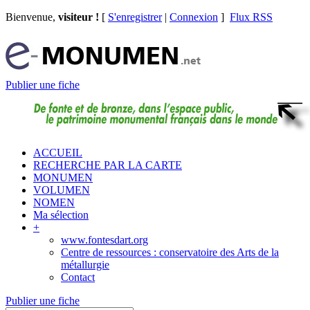
Bienvenue,
visiteur !
[
S'enregistrer
|
Connexion
]
Flux RSS
Publier une fiche
ACCUEIL
RECHERCHE PAR LA CARTE
MONUMEN
VOLUMEN
NOMEN
Ma sélection
+
www.fontesdart.org
Centre de ressources : conservatoire des Arts de la
métallurgie
Contact
Publier une fiche