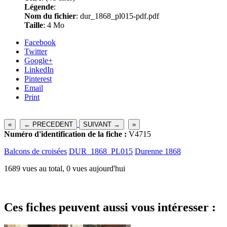
Légende
:
Nom du fichier
: dur_1868_pl015-pdf.pdf
Taille
: 4 Mo
Facebook
Twitter
Google+
LinkedIn
Pinterest
Email
Print
«
← PRECEDENT
SUIVANT →
»
Numéro d'identification de la fiche :
V4715
Balcons de croisées
DUR_1868_PL015
Durenne 1868
1689 vues au total, 0 vues aujourd'hui
Ces fiches peuvent aussi vous intéresser :