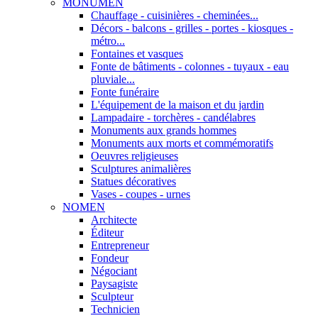
MONUMEN
Chauffage - cuisinières - cheminées...
Décors - balcons - grilles - portes - kiosques -
métro...
Fontaines et vasques
Fonte de bâtiments - colonnes - tuyaux - eau
pluviale...
Fonte funéraire
L'équipement de la maison et du jardin
Lampadaire - torchères - candélabres
Monuments aux grands hommes
Monuments aux morts et commémoratifs
Oeuvres religieuses
Sculptures animalières
Statues décoratives
Vases - coupes - urnes
NOMEN
Architecte
Éditeur
Entrepreneur
Fondeur
Négociant
Paysagiste
Sculpteur
Technicien