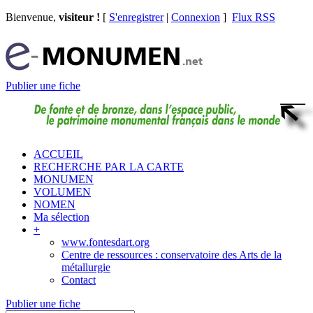
Bienvenue,
visiteur !
[
S'enregistrer
|
Connexion
]
Flux RSS
Publier une fiche
ACCUEIL
RECHERCHE PAR LA CARTE
MONUMEN
VOLUMEN
NOMEN
Ma sélection
+
www.fontesdart.org
Centre de ressources : conservatoire des Arts de la
métallurgie
Contact
Publier une fiche