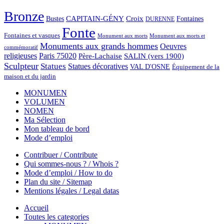
Bronze
CAPITAIN-GÉNY
Bustes
Croix
Fontaines
DURENNE
Fonte
Fontaines et vasques
Monument aux morts et
Monument aux morts
Monuments aux grands hommes
Oeuvres
commémoratif
religieuses
Paris 75020
Père-Lachaise
SALIN (vers 1900)
Sculpteur
Statues
Statues décoratives
VAL D'OSNE
Équipement de la
maison et du jardin
MONUMEN
VOLUMEN
NOMEN
Ma Sélection
Mon tableau de bord
Mode d’emploi
Contribuer / Contribute
Qui sommes-nous ? / Whois ?
Mode d’emploi / How to do
Plan du site / Sitemap
Mentions légales / Legal datas
Accueil
Toutes les categories