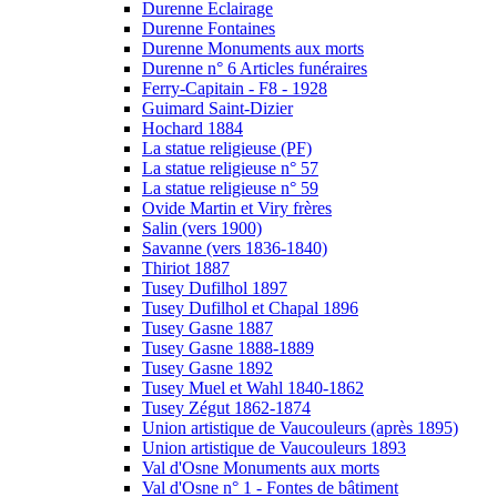
Durenne Eclairage
Durenne Fontaines
Durenne Monuments aux morts
Durenne n° 6 Articles funéraires
Ferry-Capitain - F8 - 1928
Guimard Saint-Dizier
Hochard 1884
La statue religieuse (PF)
La statue religieuse n° 57
La statue religieuse n° 59
Ovide Martin et Viry frères
Salin (vers 1900)
Savanne (vers 1836-1840)
Thiriot 1887
Tusey Dufilhol 1897
Tusey Dufilhol et Chapal 1896
Tusey Gasne 1887
Tusey Gasne 1888-1889
Tusey Gasne 1892
Tusey Muel et Wahl 1840-1862
Tusey Zégut 1862-1874
Union artistique de Vaucouleurs (après 1895)
Union artistique de Vaucouleurs 1893
Val d'Osne Monuments aux morts
Val d'Osne n° 1 - Fontes de bâtiment