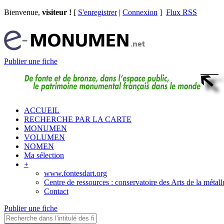
Bienvenue,
visiteur !
[
S'enregistrer
|
Connexion
]
Flux RSS
Publier une fiche
ACCUEIL
RECHERCHE PAR LA CARTE
MONUMEN
VOLUMEN
NOMEN
Ma sélection
+
www.fontesdart.org
Centre de ressources : conservatoire des Arts de la métall
Contact
Publier une fiche