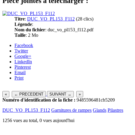
Pièce jointes à télécharger :
Titre
:
DUC_VO_PL153_F112
(28 clics)
Légende
:
Nom du fichier
: duc_vo_pl153_f112.pdf
Taille
: 2 Mo
Facebook
Twitter
Google+
LinkedIn
Pinterest
Email
Print
«
← PRECEDENT
SUIVANT →
»
Numéro d'identification de la fiche :
9485596481cb5209
DUC_VO_PL153_F112
Garnitures de rampes
Glands
Pilastres
1256 vues au total, 0 vues aujourd'hui