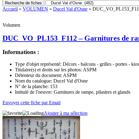
Recherche de fiches
Accueil
»
VOLUMEN
»
Ducel Val d'Osne
» DUC_VO_PL153_F112 – G
Volumen
DUC_VO_PL153_F112 – Garnitures de ramp
Informations :
Type d'objet représenté:
Décors - balcons - grilles - portes - kio
Titulaire(s) et droits sur les photos:
ASPM
Détenteur du document:
ASPM
Nom du catalogue:
Ducel Val d'Osne
N° de la planche:
153
Intitulé de l'oeuvre:
Garnitures de rampe, pilastres et glands
Envoyer cette fiche par Email
Ajouter à ma sélection