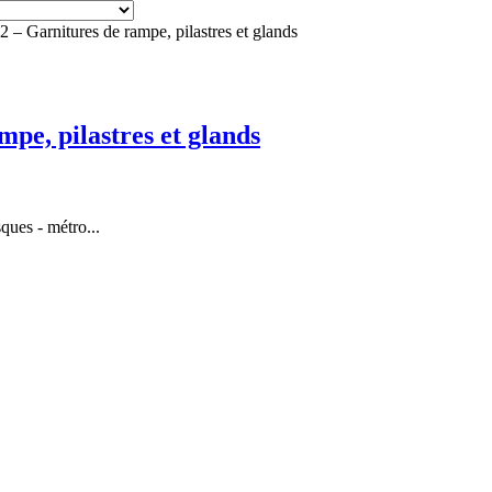
arnitures de rampe, pilastres et glands
e, pilastres et glands
sques - métro...