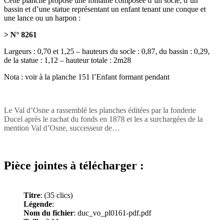
Cette planche propose une fontaine composée d’un socle, d’un
bassin et d’une statue représentant un enfant tenant une conque et
une lance ou un harpon :
> N° 8261
Largeurs : 0,70 et 1,25 – hauteurs du socle : 0,87, du bassin : 0,29,
de la statue : 1,12 – hauteur totale : 2m28
Nota : voir à la planche 151 l’Enfant formant pendant
Le Val d’Osne a rassemblé les planches éditées par la fonderie
Ducel après le rachat du fonds en 1878 et les a surchargées de la
mention Val d’Osne, successeur de…
Pièce jointes à télécharger :
Titre
:
(35 clics)
Légende
:
Nom du fichier
: duc_vo_pl0161-pdf.pdf