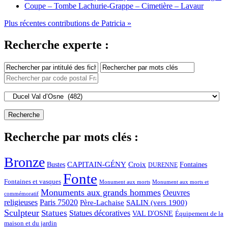
Coupe – Tombe Lachurie-Grappe – Cimetière – Lavaur
Plus récentes contributions de Patricia »
Recherche experte :
Recherche par mots clés :
Bronze
CAPITAIN-GÉNY
Bustes
Croix
Fontaines
DURENNE
Fonte
Fontaines et vasques
Monument aux morts et
Monument aux morts
Monuments aux grands hommes
Oeuvres
commémoratif
religieuses
Paris 75020
Père-Lachaise
SALIN (vers 1900)
Sculpteur
Statues
Statues décoratives
VAL D'OSNE
Équipement de la
maison et du jardin