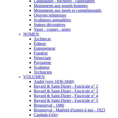
Lampadaire - torchères - candélabres
Monuments aux grands hommes
Monuments aux morts et commémoratifs
Oeuvres religieuses
Sculptures animalières
Statues décoratives
Vases - coupes - urnes
NOMEN
Architecte
Éditeur
Entrepreneur
Fondeur
Négociant
Paysagiste
Sculpteur
Technicien
VOLUMEN
André (vers 1836-1840)
Bayard & Saint-Dizier - Fascicule n° 2
Bayard & Saint-Dizier - Fascicule n° 3
Bayard & Saint-Dizier - Fascicule n° 4
Bayard & Saint-Dizier - Fascicule n° 5
Brousseval - 1886
Brousseval - Matériel d'usines à gaz - 1923
Capitain-Gény