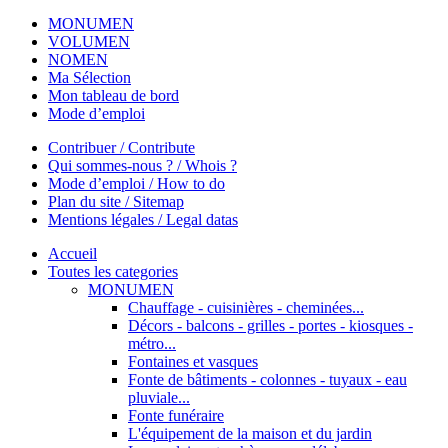
MONUMEN
VOLUMEN
NOMEN
Ma Sélection
Mon tableau de bord
Mode d’emploi
Contribuer / Contribute
Qui sommes-nous ? / Whois ?
Mode d’emploi / How to do
Plan du site / Sitemap
Mentions légales / Legal datas
Accueil
Toutes les categories
MONUMEN
Chauffage - cuisinières - cheminées...
Décors - balcons - grilles - portes - kiosques -
métro...
Fontaines et vasques
Fonte de bâtiments - colonnes - tuyaux - eau
pluviale...
Fonte funéraire
L'équipement de la maison et du jardin