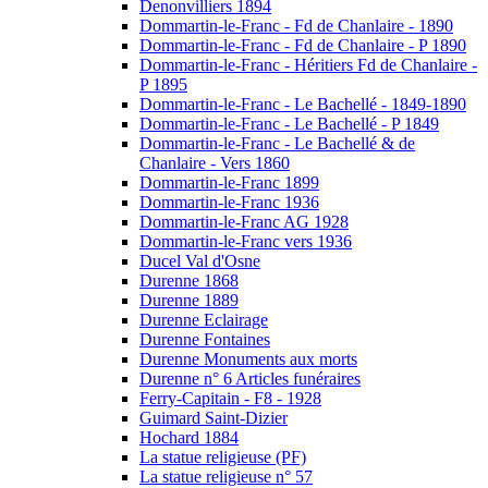
Denonvilliers 1894
Dommartin-le-Franc - Fd de Chanlaire - 1890
Dommartin-le-Franc - Fd de Chanlaire - P 1890
Dommartin-le-Franc - Héritiers Fd de Chanlaire -
P 1895
Dommartin-le-Franc - Le Bachellé - 1849-1890
Dommartin-le-Franc - Le Bachellé - P 1849
Dommartin-le-Franc - Le Bachellé & de
Chanlaire - Vers 1860
Dommartin-le-Franc 1899
Dommartin-le-Franc 1936
Dommartin-le-Franc AG 1928
Dommartin-le-Franc vers 1936
Ducel Val d'Osne
Durenne 1868
Durenne 1889
Durenne Eclairage
Durenne Fontaines
Durenne Monuments aux morts
Durenne n° 6 Articles funéraires
Ferry-Capitain - F8 - 1928
Guimard Saint-Dizier
Hochard 1884
La statue religieuse (PF)
La statue religieuse n° 57