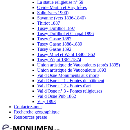
La statue religieuse n° 59
Ovide Martin et Viry frères
Salin (vers 1900)
Savanne (vers 1836-1840)
Thiriot 1887
Tusey Dufilhol 1897
Tusey Dufilhol et Chapal 1896
Tusey Gasne 1887
Tusey Gasne 1888-1889
Tusey Gasne 1892
Tusey Muel et Wahl 1840-1862
Tusey Zégut 1862-1874
Union artistique de Vaucouleurs (après 1895)
Union artistique de Vaucouleurs 1893
Val d'Osne Monuments aux morts
Val d'Osne n° 1 - Fontes de bâtiment
Val d'Osne n° 2 - Fontes d'art
Val d'Osne n° 3 - Fontes religieuses
Val d'Osne Pub 1862
Viry 1893
Contactez-nous
Recherche géographique
Ressources presse