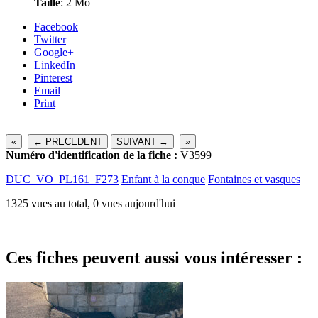
Taille
: 2 Mo
Facebook
Twitter
Google+
LinkedIn
Pinterest
Email
Print
«
← PRECEDENT
SUIVANT →
»
Numéro d'identification de la fiche :
V3599
DUC_VO_PL161_F273
Enfant à la conque
Fontaines et vasques
1325 vues au total, 0 vues aujourd'hui
Ces fiches peuvent aussi vous intéresser :