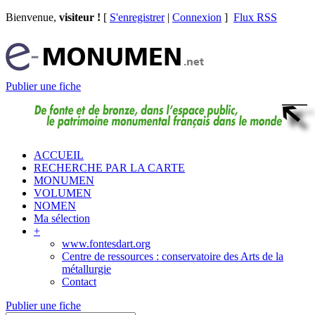
Bienvenue,
visiteur !
[
S'enregistrer
|
Connexion
]
Flux RSS
Publier une fiche
ACCUEIL
RECHERCHE PAR LA CARTE
MONUMEN
VOLUMEN
NOMEN
Ma sélection
+
www.fontesdart.org
Centre de ressources : conservatoire des Arts de la
métallurgie
Contact
Publier une fiche