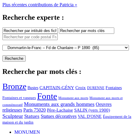
Plus récentes contributions de Patricia »
Recherche experte :
Recherche par mots clés :
Bronze
CAPITAIN-GÉNY
Bustes
Croix
Fontaines
DURENNE
Fonte
Fontaines et vasques
Monument aux morts et
Monument aux morts
Monuments aux grands hommes
Oeuvres
commémoratif
religieuses
Paris 75020
Père-Lachaise
SALIN (vers 1900)
Sculpteur
Statues
Statues décoratives
VAL D'OSNE
Équipement de la
maison et du jardin
MONUMEN