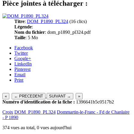
Pièce jointes à télécharger :
Titre
:
DOM_P1890_PL324
(16 clics)
Légende
:
Nom du fichier
: dom_p1890_pl324.pdf
Taille
: 5 Mo
Facebook
Twitter
Google+
LinkedIn
Pinterest
Email
Print
«
← PRECEDENT
SUIVANT →
»
Numéro d'identification de la fiche :
1396641b5c0517b2
Croix
DOM_P1890_PL324
Dommartin-le-Franc - Fd de Chanlaire
- P 1890
374 vues au total, 0 vues aujourd'hui