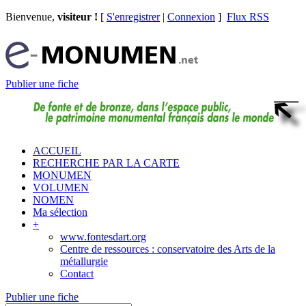
Bienvenue,
visiteur !
[
S'enregistrer
|
Connexion
]
Flux RSS
Publier une fiche
ACCUEIL
RECHERCHE PAR LA CARTE
MONUMEN
VOLUMEN
NOMEN
Ma sélection
+
www.fontesdart.org
Centre de ressources : conservatoire des Arts de la
métallurgie
Contact
Publier une fiche