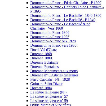
Dommartin-le-Franc - Fd de Chanlaire - P 1890
Dommartin-le-Franc - Héritiers Fd de Chanlaire -
P 1895
Dommartin-le-Franc - Le Bachellé - 1849-1890
Dommartin-le-Franc - Le Bachellé - P 1849
Dommartin-le-Franc - Le Bachellé & de
Chanlaire - Vers 1860
Dommartin-le-Franc 1899
Dommartin-le-Franc 1936
Dommartin-le-Franc AG 1928
Dommartin-le-Franc vers 1936
Ducel Val d'Osne
Durenne 1868
Durenne 1889
Durenne Eclairage
Durenne Fontaines
Durenne Monuments aux morts
Durenne n° 6 Articles funéraires
Ferry-Capitain - F8 - 1928
Guimard Saint-Dizier
Hochard 1884
La statue religieuse (PF)
La statue religieuse n° 57
La statue religieuse n° 59
Ovide Martin et Viry frères