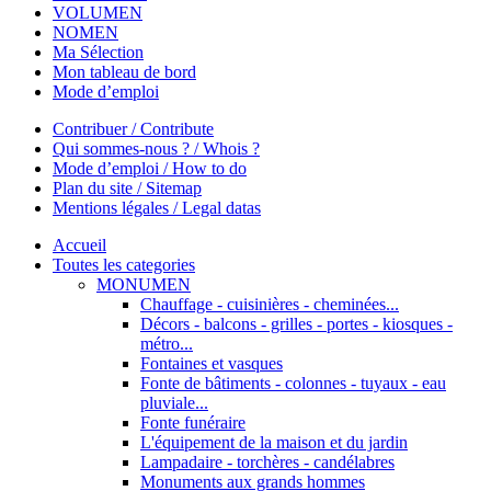
VOLUMEN
NOMEN
Ma Sélection
Mon tableau de bord
Mode d’emploi
Contribuer / Contribute
Qui sommes-nous ? / Whois ?
Mode d’emploi / How to do
Plan du site / Sitemap
Mentions légales / Legal datas
Accueil
Toutes les categories
MONUMEN
Chauffage - cuisinières - cheminées...
Décors - balcons - grilles - portes - kiosques -
métro...
Fontaines et vasques
Fonte de bâtiments - colonnes - tuyaux - eau
pluviale...
Fonte funéraire
L'équipement de la maison et du jardin
Lampadaire - torchères - candélabres
Monuments aux grands hommes