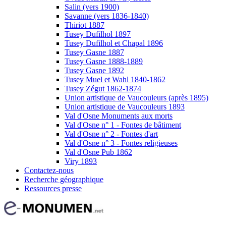
Salin (vers 1900)
Savanne (vers 1836-1840)
Thiriot 1887
Tusey Dufilhol 1897
Tusey Dufilhol et Chapal 1896
Tusey Gasne 1887
Tusey Gasne 1888-1889
Tusey Gasne 1892
Tusey Muel et Wahl 1840-1862
Tusey Zégut 1862-1874
Union artistique de Vaucouleurs (après 1895)
Union artistique de Vaucouleurs 1893
Val d'Osne Monuments aux morts
Val d'Osne n° 1 - Fontes de bâtiment
Val d'Osne n° 2 - Fontes d'art
Val d'Osne n° 3 - Fontes religieuses
Val d'Osne Pub 1862
Viry 1893
Contactez-nous
Recherche géographique
Ressources presse