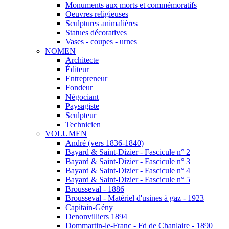
Monuments aux morts et commémoratifs
Oeuvres religieuses
Sculptures animalières
Statues décoratives
Vases - coupes - urnes
NOMEN
Architecte
Éditeur
Entrepreneur
Fondeur
Négociant
Paysagiste
Sculpteur
Technicien
VOLUMEN
André (vers 1836-1840)
Bayard & Saint-Dizier - Fascicule n° 2
Bayard & Saint-Dizier - Fascicule n° 3
Bayard & Saint-Dizier - Fascicule n° 4
Bayard & Saint-Dizier - Fascicule n° 5
Brousseval - 1886
Brousseval - Matériel d'usines à gaz - 1923
Capitain-Gény
Denonvilliers 1894
Dommartin-le-Franc - Fd de Chanlaire - 1890