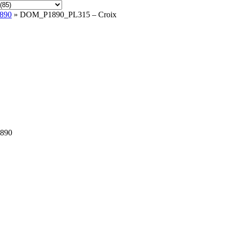
1890
» DOM_P1890_PL315 – Croix
1890