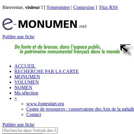
Bienvenue,
visiteur !
[
S'enregistrer
|
Connexion
]
Flux RSS
Publier une fiche
ACCUEIL
RECHERCHE PAR LA CARTE
MONUMEN
VOLUMEN
NOMEN
Ma sélection
+
www.fontesdart.org
Centre de ressources : conservatoire des Arts de la métall
Contact
Publier une fiche