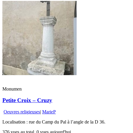
Monumen
Petite Croix – Cruzy
Oeuvres religieuses
|
MarieP
Localisation : rue du Camp du Pal à l’angle de la D 36.
376 vues au total, 0 vues aujourd'hui