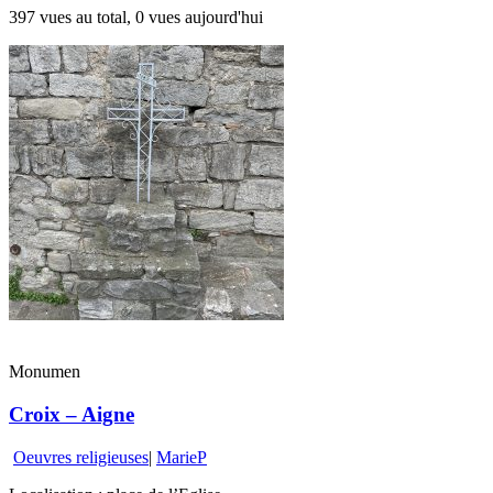
397 vues au total, 0 vues aujourd'hui
Monumen
Croix – Aigne
Oeuvres religieuses
|
MarieP