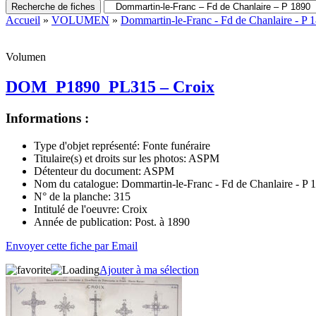
Recherche de fiches
Accueil
»
VOLUMEN
»
Dommartin-le-Franc - Fd de Chanlaire - P 
Volumen
DOM_P1890_PL315 – Croix
Informations :
Type d'objet représenté:
Fonte funéraire
Titulaire(s) et droits sur les photos:
ASPM
Détenteur du document:
ASPM
Nom du catalogue:
Dommartin-le-Franc - Fd de Chanlaire - P 
N° de la planche:
315
Intitulé de l'oeuvre:
Croix
Année de publication:
Post. à 1890
Envoyer cette fiche par Email
Ajouter à ma sélection