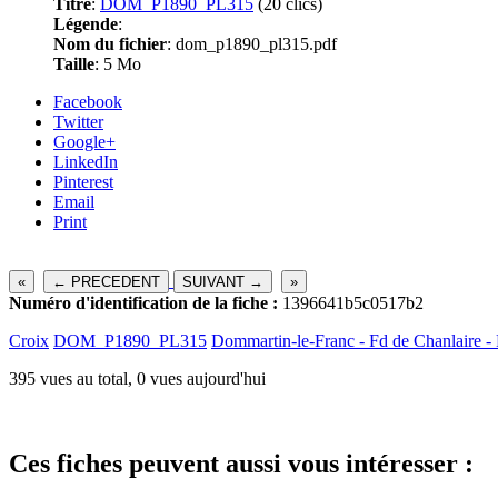
Titre
:
DOM_P1890_PL315
(20 clics)
Légende
:
Nom du fichier
: dom_p1890_pl315.pdf
Taille
: 5 Mo
Facebook
Twitter
Google+
LinkedIn
Pinterest
Email
Print
«
← PRECEDENT
SUIVANT →
»
Numéro d'identification de la fiche :
1396641b5c0517b2
Croix
DOM_P1890_PL315
Dommartin-le-Franc - Fd de Chanlaire -
395 vues au total, 0 vues aujourd'hui
Ces fiches peuvent aussi vous intéresser :