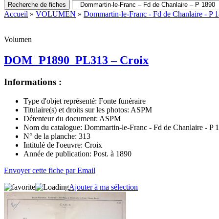
Recherche de fiches
Accueil
»
VOLUMEN
»
Dommartin-le-Franc - Fd de Chanlaire - P 
Volumen
DOM_P1890_PL313 – Croix
Informations :
Type d'objet représenté:
Fonte funéraire
Titulaire(s) et droits sur les photos:
ASPM
Détenteur du document:
ASPM
Nom du catalogue:
Dommartin-le-Franc - Fd de Chanlaire - P 
N° de la planche:
313
Intitulé de l'oeuvre:
Croix
Année de publication:
Post. à 1890
Envoyer cette fiche par Email
Ajouter à ma sélection