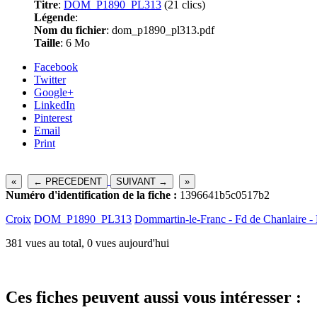
Titre
:
DOM_P1890_PL313
(21 clics)
Légende
:
Nom du fichier
: dom_p1890_pl313.pdf
Taille
: 6 Mo
Facebook
Twitter
Google+
LinkedIn
Pinterest
Email
Print
«
← PRECEDENT
SUIVANT →
»
Numéro d'identification de la fiche :
1396641b5c0517b2
Croix
DOM_P1890_PL313
Dommartin-le-Franc - Fd de Chanlaire -
381 vues au total, 0 vues aujourd'hui
Ces fiches peuvent aussi vous intéresser :