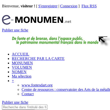
Bienvenue,
visiteur !
[
S'enregistrer
|
Connexion
]
Flux RSS
Publier une fiche
ACCUEIL
RECHERCHE PAR LA CARTE
MONUMEN
VOLUMEN
NOMEN
Ma sélection
+
www.fontesdart.org
Centre de ressources : conservatoire des Arts de la métall
Contact
Publier une fiche