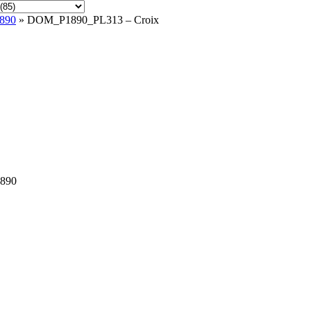
1890
» DOM_P1890_PL313 – Croix
1890