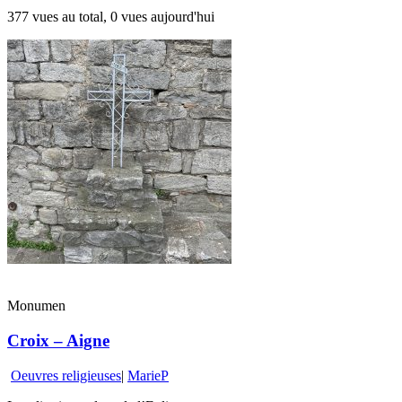
377 vues au total, 0 vues aujourd'hui
Monumen
Croix – Aigne
Oeuvres religieuses
|
MarieP