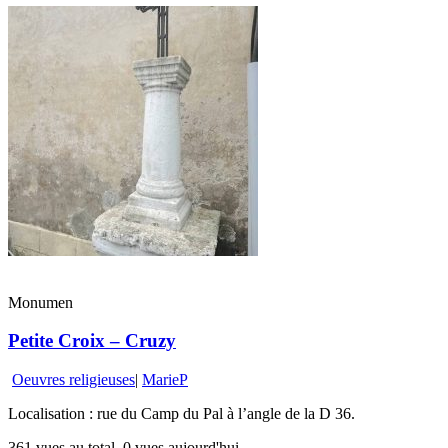
Monumen
Petite Croix – Cruzy
Oeuvres religieuses
|
MarieP
Localisation : rue du Camp du Pal à l’angle de la D 36.
361 vues au total, 0 vues aujourd'hui