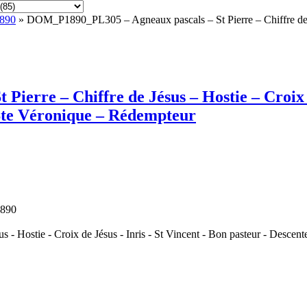
1890
» DOM_P1890_PL305 – Agneaux pascals – St Pierre – Chiffre de Jé
erre – Chiffre de Jésus – Hostie – Croix d
 Ste Véronique – Rédempteur
1890
us - Hostie - Croix de Jésus - Inris - St Vincent - Bon pasteur - Desce