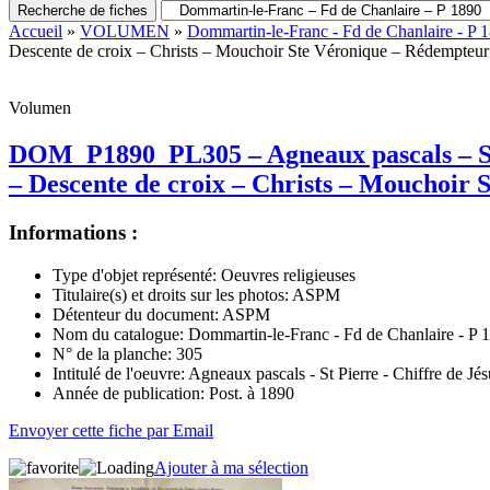
Recherche de fiches
Accueil
»
VOLUMEN
»
Dommartin-le-Franc - Fd de Chanlaire - P 
Descente de croix – Christs – Mouchoir Ste Véronique – Rédempteur
Volumen
DOM_P1890_PL305 – Agneaux pascals – St Pi
– Descente de croix – Christs – Mouchoir
Informations :
Type d'objet représenté:
Oeuvres religieuses
Titulaire(s) et droits sur les photos:
ASPM
Détenteur du document:
ASPM
Nom du catalogue:
Dommartin-le-Franc - Fd de Chanlaire - P 
N° de la planche:
305
Intitulé de l'oeuvre:
Agneaux pascals - St Pierre - Chiffre de Jés
Année de publication:
Post. à 1890
Envoyer cette fiche par Email
Ajouter à ma sélection