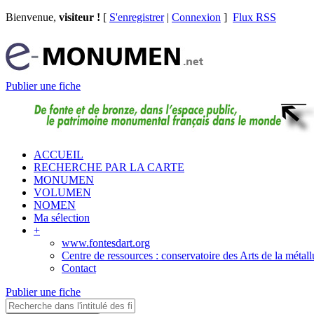
Bienvenue,
visiteur !
[
S'enregistrer
|
Connexion
]
Flux RSS
Publier une fiche
ACCUEIL
RECHERCHE PAR LA CARTE
MONUMEN
VOLUMEN
NOMEN
Ma sélection
+
www.fontesdart.org
Centre de ressources : conservatoire des Arts de la métall
Contact
Publier une fiche