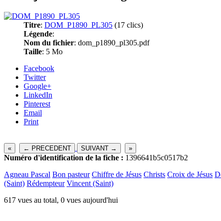
Titre
:
DOM_P1890_PL305
(17 clics)
Légende
:
Nom du fichier
: dom_p1890_pl305.pdf
Taille
: 5 Mo
Facebook
Twitter
Google+
LinkedIn
Pinterest
Email
Print
«
← PRECEDENT
SUIVANT →
»
Numéro d'identification de la fiche :
1396641b5c0517b2
Agneau Pascal
Bon pasteur
Chiffre de Jésus
Christs
Croix de Jésus
D
(Saint)
Rédempteur
Vincent (Saint)
617 vues au total, 0 vues aujourd'hui