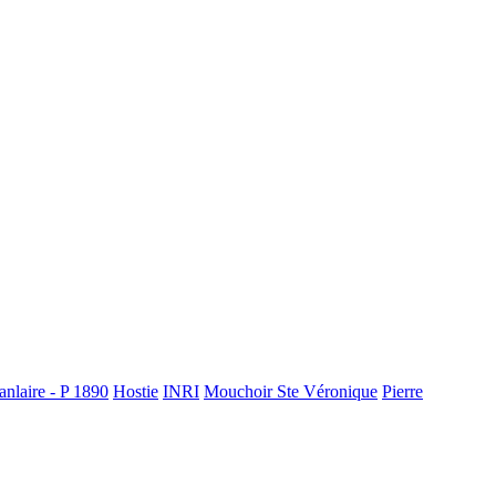
nlaire - P 1890
Hostie
INRI
Mouchoir Ste Véronique
Pierre