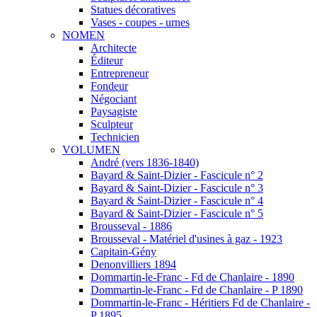
Statues décoratives
Vases - coupes - urnes
NOMEN
Architecte
Éditeur
Entrepreneur
Fondeur
Négociant
Paysagiste
Sculpteur
Technicien
VOLUMEN
André (vers 1836-1840)
Bayard & Saint-Dizier - Fascicule n° 2
Bayard & Saint-Dizier - Fascicule n° 3
Bayard & Saint-Dizier - Fascicule n° 4
Bayard & Saint-Dizier - Fascicule n° 5
Brousseval - 1886
Brousseval - Matériel d'usines à gaz - 1923
Capitain-Gény
Denonvilliers 1894
Dommartin-le-Franc - Fd de Chanlaire - 1890
Dommartin-le-Franc - Fd de Chanlaire - P 1890
Dommartin-le-Franc - Héritiers Fd de Chanlaire -
P 1895