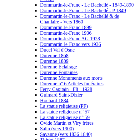
Dommartin-le-Franc - Le Bachellé - 1849-1890
Dommartin-le-Franc - Le Bachellé - P 1849
Dommartin-le-Franc - Le Bachellé & de
Chanlaire - Vers 1860
Dommartin-le-Franc 1899
Dommartin-le-Franc 1936
Dommartin-le-Franc AG 1928
Dommartin-le-Franc vers 1936
Ducel Val d'Osne
Durenne 1868
Durenne 1889
Durenne Eclairage
Durenne Fontaines
Durenne Monuments aux morts
Durenne n° 6 Articles funéraires
Ferry-Capitain - F8 - 1928
Guimard Saint-Dizier
Hochard 1884
La statue religieuse (PF)
La statue religieuse n° 57
La statue religieuse n° 59
Ovide Martin et Viry frères
Salin (vers 1900)
Savanne (vers 1836-1840)
Thiriot 1887