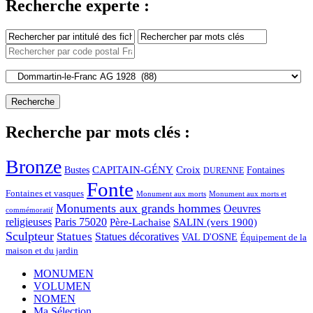
Recherche experte :
Recherche par mots clés :
Bronze
CAPITAIN-GÉNY
Bustes
Croix
Fontaines
DURENNE
Fonte
Fontaines et vasques
Monument aux morts et
Monument aux morts
Monuments aux grands hommes
Oeuvres
commémoratif
religieuses
Paris 75020
Père-Lachaise
SALIN (vers 1900)
Sculpteur
Statues
Statues décoratives
VAL D'OSNE
Équipement de la
maison et du jardin
MONUMEN
VOLUMEN
NOMEN
Ma Sélection