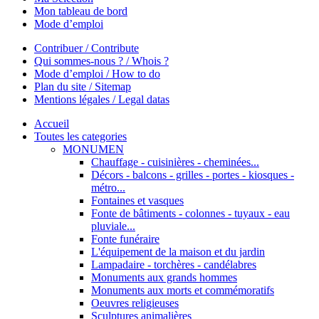
Mon tableau de bord
Mode d’emploi
Contribuer / Contribute
Qui sommes-nous ? / Whois ?
Mode d’emploi / How to do
Plan du site / Sitemap
Mentions légales / Legal datas
Accueil
Toutes les categories
MONUMEN
Chauffage - cuisinières - cheminées...
Décors - balcons - grilles - portes - kiosques -
métro...
Fontaines et vasques
Fonte de bâtiments - colonnes - tuyaux - eau
pluviale...
Fonte funéraire
L'équipement de la maison et du jardin
Lampadaire - torchères - candélabres
Monuments aux grands hommes
Monuments aux morts et commémoratifs
Oeuvres religieuses
Sculptures animalières