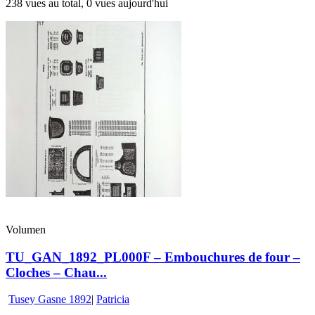
238 vues au total, 0 vues aujourd'hui
Volumen
TU_GAN_1892_PL000F – Embouchures de four –
Cloches – Chau...
Tusey Gasne 1892
|
Patricia