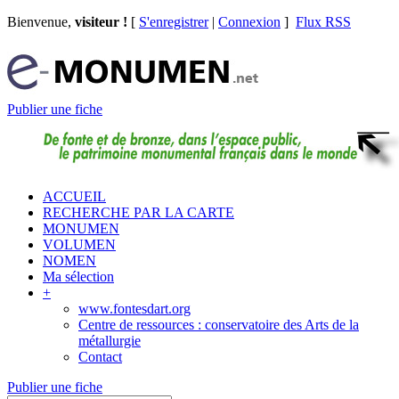
Bienvenue,
visiteur !
[
S'enregistrer
|
Connexion
]
Flux RSS
Publier une fiche
ACCUEIL
RECHERCHE PAR LA CARTE
MONUMEN
VOLUMEN
NOMEN
Ma sélection
+
www.fontesdart.org
Centre de ressources : conservatoire des Arts de la
métallurgie
Contact
Publier une fiche