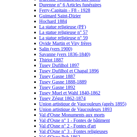
Durenne n° 6 Articles funéraires
Ferry-Capitain - F8 - 1928
Guimard Saint-Dizier
Hochard 1884
La statue religieuse (PF)
La statue religieuse n° 57
La statue religieuse n° 59
Ovide Martin et Viry frères
Salin (vers 1900)
Savanne (vers 1836-1840)
Thiriot 1887
Tusey Dufilhol 1897
Tusey Dufilhol et Chapal 1896
Tusey Gasne 1887
Tusey Gasne 1888-1889
Tusey Gasne 1892
Tusey Muel et Wahl 1840-1862
Tusey Zégut 1862-1874
Union artistique de Vaucouleurs (après 1895)
Union artistique de Vaucouleurs 1893
Val d'Osne Monuments aux morts
Val d'Osne n° 1 - Fontes de bâtiment
Val d'Osne n° 2 - Fontes d'art
Val d'Osne n° 3 - Fontes religieuses
Val d'Osne Pub 1862