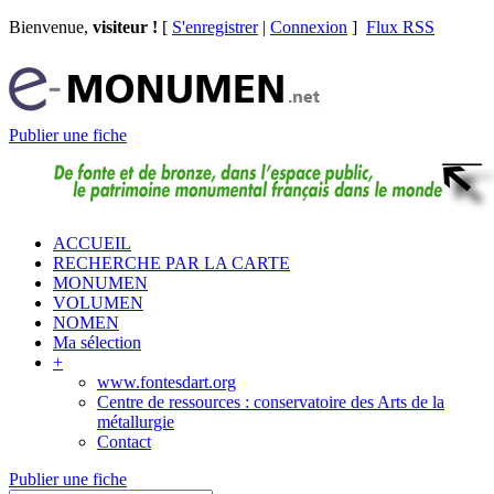
Bienvenue,
visiteur !
[
S'enregistrer
|
Connexion
]
Flux RSS
Publier une fiche
ACCUEIL
RECHERCHE PAR LA CARTE
MONUMEN
VOLUMEN
NOMEN
Ma sélection
+
www.fontesdart.org
Centre de ressources : conservatoire des Arts de la
métallurgie
Contact
Publier une fiche