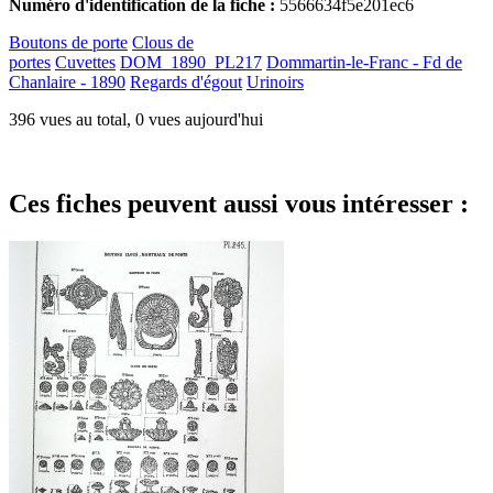
Numéro d'identification de la fiche :
5566634f5e201ec6
Boutons de porte
Clous de
portes
Cuvettes
DOM_1890_PL217
Dommartin-le-Franc - Fd de
Chanlaire - 1890
Regards d'égout
Urinoirs
396 vues au total, 0 vues aujourd'hui
Ces fiches peuvent aussi vous intéresser :