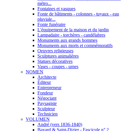
métro...
Fontaines et vasques
Fonte de bâtiments - colonnes - tuyaux - eau
pluviale...
Fonte funéraire
L'équipement de la maison et du jardin
Lampadaire - torchères - candélabres
Monuments aux grands hommes
Monuments aux morts et commémoratifs
Oeuvres religieuses
Sculptures animalières
Statues décoratives
Vases - coupes - urnes
NOMEN
Architecte
Éditeur
Entrepreneur
Fondeur
Négociant
Paysagiste
Sculpteur
Technicien
VOLUMEN
André (vers 1836-1840)
Bayard & Saint-Dizier - Fascicule n° 2