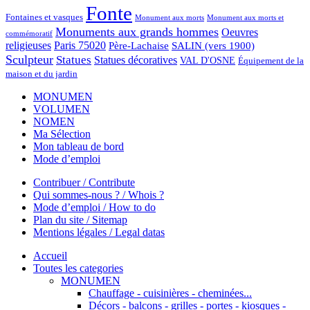
Fonte
Fontaines et vasques
Monument aux morts et
Monument aux morts
Monuments aux grands hommes
Oeuvres
commémoratif
religieuses
Paris 75020
Père-Lachaise
SALIN (vers 1900)
Sculpteur
Statues
Statues décoratives
VAL D'OSNE
Équipement de la
maison et du jardin
MONUMEN
VOLUMEN
NOMEN
Ma Sélection
Mon tableau de bord
Mode d’emploi
Contribuer / Contribute
Qui sommes-nous ? / Whois ?
Mode d’emploi / How to do
Plan du site / Sitemap
Mentions légales / Legal datas
Accueil
Toutes les categories
MONUMEN
Chauffage - cuisinières - cheminées...
Décors - balcons - grilles - portes - kiosques -