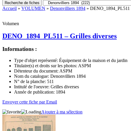
Recherche de fiches
Accueil
»
VOLUMEN
»
Denonvilliers 1894
» DENO_1894_PL511 – G
Volumen
DENO_1894_PL511 – Grilles diverses
Informations :
Type d'objet représenté:
Équipement de la maison et du jardin
Titulaire(s) et droits sur les photos:
ASPM
Détenteur du document:
ASPM
Nom du catalogue:
Denonvilliers 1894
N° de la planche:
511
Intitulé de l'oeuvre:
Grilles diverses
Année de publication:
1894
Envoyer cette fiche par Email
Ajouter à ma sélection