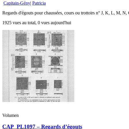
Capitain-Gény
|
Patricia
Regards d'égouts pour chaussées, cours ou trottoirs n° J, K, L, M, N,
1925 vues au total, 0 vues aujourd'hui
Volumen
CAP_PL1097 – Regards d’égouts