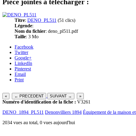
Pièce jointes à télécharger :
Titre
:
DENO_PL511
(51 clics)
Légende
:
Nom du fichier
: deno_pl511.pdf
Taille
: 3 Mo
Facebook
Twitter
Google+
LinkedIn
Pinterest
Email
Print
«
← PRECEDENT
SUIVANT →
»
Numéro d'identification de la fiche :
V3261
DENO_1894_PL511
Denonvilliers 1894
Équipement de la maison et
2034 vues au total, 0 vues aujourd'hui