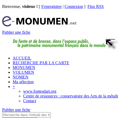
Bienvenue,
visiteur !
[
S'enregistrer
|
Connexion
]
Flux RSS
Publier une fiche
ACCUEIL
RECHERCHE PAR LA CARTE
MONUMEN
VOLUMEN
NOMEN
Ma sélection
+
www.fontesdart.org
Centre de ressources : conservatoire des Arts de la métall
Contact
Publier une fiche