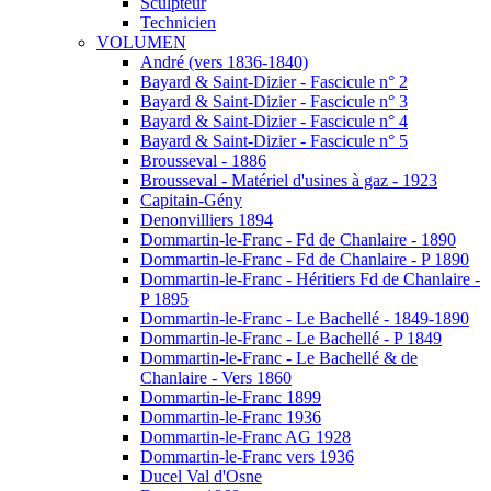
Sculpteur
Technicien
VOLUMEN
André (vers 1836-1840)
Bayard & Saint-Dizier - Fascicule n° 2
Bayard & Saint-Dizier - Fascicule n° 3
Bayard & Saint-Dizier - Fascicule n° 4
Bayard & Saint-Dizier - Fascicule n° 5
Brousseval - 1886
Brousseval - Matériel d'usines à gaz - 1923
Capitain-Gény
Denonvilliers 1894
Dommartin-le-Franc - Fd de Chanlaire - 1890
Dommartin-le-Franc - Fd de Chanlaire - P 1890
Dommartin-le-Franc - Héritiers Fd de Chanlaire -
P 1895
Dommartin-le-Franc - Le Bachellé - 1849-1890
Dommartin-le-Franc - Le Bachellé - P 1849
Dommartin-le-Franc - Le Bachellé & de
Chanlaire - Vers 1860
Dommartin-le-Franc 1899
Dommartin-le-Franc 1936
Dommartin-le-Franc AG 1928
Dommartin-le-Franc vers 1936
Ducel Val d'Osne