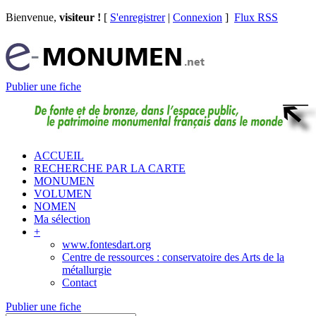
Bienvenue,
visiteur !
[
S'enregistrer
|
Connexion
]
Flux RSS
Publier une fiche
ACCUEIL
RECHERCHE PAR LA CARTE
MONUMEN
VOLUMEN
NOMEN
Ma sélection
+
www.fontesdart.org
Centre de ressources : conservatoire des Arts de la
métallurgie
Contact
Publier une fiche