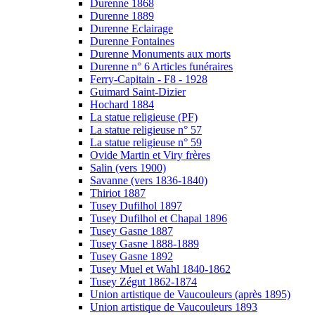
Durenne 1868
Durenne 1889
Durenne Eclairage
Durenne Fontaines
Durenne Monuments aux morts
Durenne n° 6 Articles funéraires
Ferry-Capitain - F8 - 1928
Guimard Saint-Dizier
Hochard 1884
La statue religieuse (PF)
La statue religieuse n° 57
La statue religieuse n° 59
Ovide Martin et Viry frères
Salin (vers 1900)
Savanne (vers 1836-1840)
Thiriot 1887
Tusey Dufilhol 1897
Tusey Dufilhol et Chapal 1896
Tusey Gasne 1887
Tusey Gasne 1888-1889
Tusey Gasne 1892
Tusey Muel et Wahl 1840-1862
Tusey Zégut 1862-1874
Union artistique de Vaucouleurs (après 1895)
Union artistique de Vaucouleurs 1893