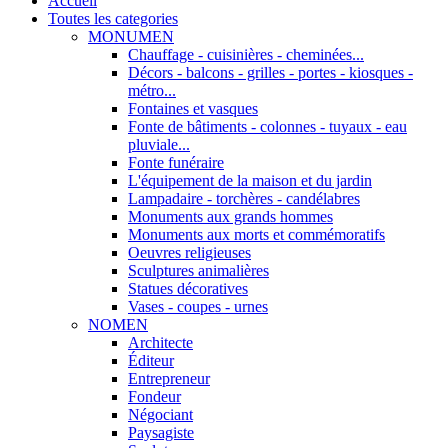
Accueil
Toutes les categories
MONUMEN
Chauffage - cuisinières - cheminées...
Décors - balcons - grilles - portes - kiosques -
métro...
Fontaines et vasques
Fonte de bâtiments - colonnes - tuyaux - eau
pluviale...
Fonte funéraire
L'équipement de la maison et du jardin
Lampadaire - torchères - candélabres
Monuments aux grands hommes
Monuments aux morts et commémoratifs
Oeuvres religieuses
Sculptures animalières
Statues décoratives
Vases - coupes - urnes
NOMEN
Architecte
Éditeur
Entrepreneur
Fondeur
Négociant
Paysagiste