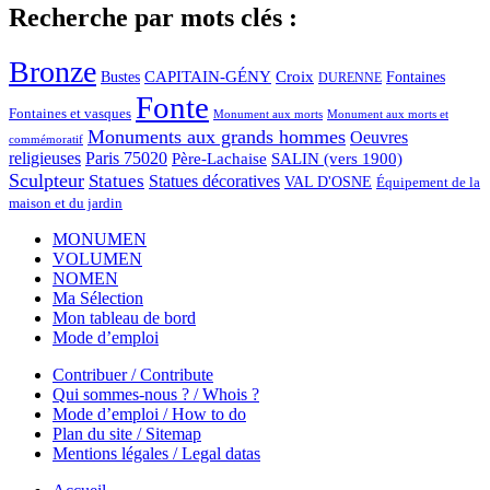
Recherche par mots clés :
Bronze
CAPITAIN-GÉNY
Bustes
Croix
Fontaines
DURENNE
Fonte
Fontaines et vasques
Monument aux morts et
Monument aux morts
Monuments aux grands hommes
Oeuvres
commémoratif
religieuses
Paris 75020
Père-Lachaise
SALIN (vers 1900)
Sculpteur
Statues
Statues décoratives
VAL D'OSNE
Équipement de la
maison et du jardin
MONUMEN
VOLUMEN
NOMEN
Ma Sélection
Mon tableau de bord
Mode d’emploi
Contribuer / Contribute
Qui sommes-nous ? / Whois ?
Mode d’emploi / How to do
Plan du site / Sitemap
Mentions légales / Legal datas