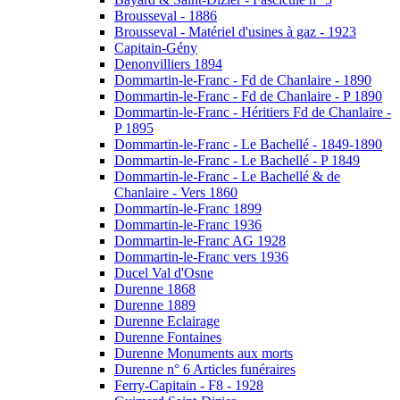
Brousseval - 1886
Brousseval - Matériel d'usines à gaz - 1923
Capitain-Gény
Denonvilliers 1894
Dommartin-le-Franc - Fd de Chanlaire - 1890
Dommartin-le-Franc - Fd de Chanlaire - P 1890
Dommartin-le-Franc - Héritiers Fd de Chanlaire -
P 1895
Dommartin-le-Franc - Le Bachellé - 1849-1890
Dommartin-le-Franc - Le Bachellé - P 1849
Dommartin-le-Franc - Le Bachellé & de
Chanlaire - Vers 1860
Dommartin-le-Franc 1899
Dommartin-le-Franc 1936
Dommartin-le-Franc AG 1928
Dommartin-le-Franc vers 1936
Ducel Val d'Osne
Durenne 1868
Durenne 1889
Durenne Eclairage
Durenne Fontaines
Durenne Monuments aux morts
Durenne n° 6 Articles funéraires
Ferry-Capitain - F8 - 1928