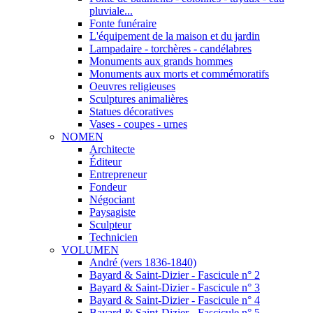
pluviale...
Fonte funéraire
L'équipement de la maison et du jardin
Lampadaire - torchères - candélabres
Monuments aux grands hommes
Monuments aux morts et commémoratifs
Oeuvres religieuses
Sculptures animalières
Statues décoratives
Vases - coupes - urnes
NOMEN
Architecte
Éditeur
Entrepreneur
Fondeur
Négociant
Paysagiste
Sculpteur
Technicien
VOLUMEN
André (vers 1836-1840)
Bayard & Saint-Dizier - Fascicule n° 2
Bayard & Saint-Dizier - Fascicule n° 3
Bayard & Saint-Dizier - Fascicule n° 4
Bayard & Saint-Dizier - Fascicule n° 5