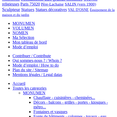
religieuses
Paris 75020
Père-Lachaise
SALIN (vers 1900)
Sculpteur
Statues
Statues décoratives
VAL D'OSNE
Équipement de la
maison et du jardin
MONUMEN
VOLUMEN
NOMEN
Ma Sélection
Mon tableau de bord
Mode d’emploi
Contribuer / Contribute
Qui sommes-nous ? / Whois ?
Mode d’emploi / How to do
Plan du site / Sitemap
Mentions légales / Legal datas
Accueil
Toutes les categories
MONUMEN
Chauffage - cuisinières - cheminées...
Décors - balcons - grilles - portes - kiosques -
métro...
Fontaines et vasques
Fonte de bâtiments - colonnes - tuyaux - eau