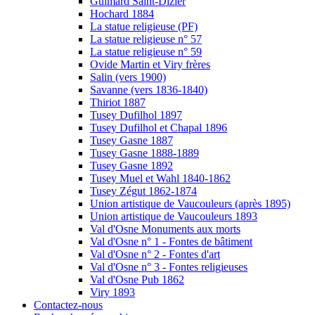
Guimard Saint-Dizier
Hochard 1884
La statue religieuse (PF)
La statue religieuse n° 57
La statue religieuse n° 59
Ovide Martin et Viry frères
Salin (vers 1900)
Savanne (vers 1836-1840)
Thiriot 1887
Tusey Dufilhol 1897
Tusey Dufilhol et Chapal 1896
Tusey Gasne 1887
Tusey Gasne 1888-1889
Tusey Gasne 1892
Tusey Muel et Wahl 1840-1862
Tusey Zégut 1862-1874
Union artistique de Vaucouleurs (après 1895)
Union artistique de Vaucouleurs 1893
Val d'Osne Monuments aux morts
Val d'Osne n° 1 - Fontes de bâtiment
Val d'Osne n° 2 - Fontes d'art
Val d'Osne n° 3 - Fontes religieuses
Val d'Osne Pub 1862
Viry 1893
Contactez-nous