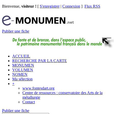
Bienvenue,
visiteur !
[
S'enregistrer
|
Connexion
]
Flux RSS
Publier une fiche
ACCUEIL
RECHERCHE PAR LA CARTE
MONUMEN
VOLUMEN
NOMEN
Ma sélection
+
www.fontesdart.org
Centre de ressources : conservatoire des Arts de la
métallurgie
Contact
Publier une fiche