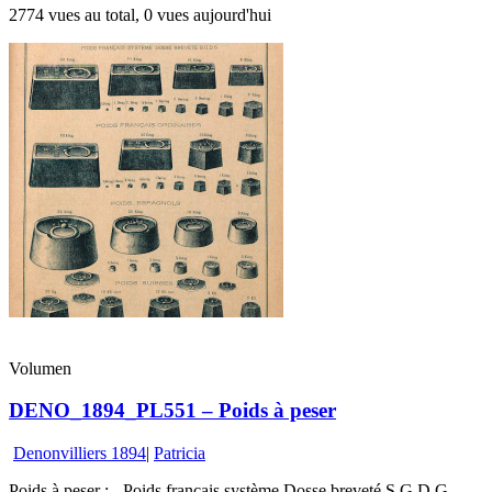
2774 vues au total, 0 vues aujourd'hui
Volumen
DENO_1894_PL551 – Poids à peser
Denonvilliers 1894
|
Patricia
Poids à peser : - Poids français système Dosse breveté S.G.D.G. -