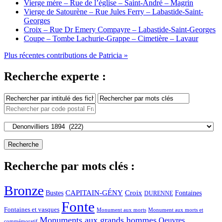
Vierge mère – Rue de l’église – Saint-André – Magrin
Vierge de Satourène – Rue Jules Ferry – Labastide-Saint-
Georges
Croix – Rue Dr Emery Compayre – Labastide-Saint-Georges
Coupe – Tombe Lachurie-Grappe – Cimetière – Lavaur
Plus récentes contributions de Patricia »
Recherche experte :
Recherche par mots clés :
Bronze
CAPITAIN-GÉNY
Bustes
Croix
Fontaines
DURENNE
Fonte
Fontaines et vasques
Monument aux morts et
Monument aux morts
Monuments aux grands hommes
Oeuvres
commémoratif