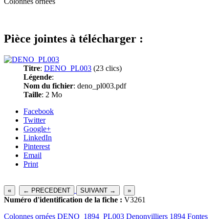
Colonnes ornées
Pièce jointes à télécharger :
Titre
:
DENO_PL003
(23 clics)
Légende
:
Nom du fichier
: deno_pl003.pdf
Taille
: 2 Mo
Facebook
Twitter
Google+
LinkedIn
Pinterest
Email
Print
«
← PRECEDENT
SUIVANT →
»
Numéro d'identification de la fiche :
V3261
Colonnes ornées
DENO_1894_PL003
Denonvilliers 1894
Fontes