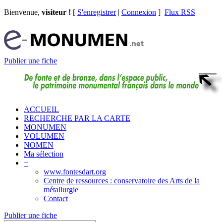
Bienvenue,
visiteur !
[
S'enregistrer
|
Connexion
]
Flux RSS
Publier une fiche
ACCUEIL
RECHERCHE PAR LA CARTE
MONUMEN
VOLUMEN
NOMEN
Ma sélection
+
www.fontesdart.org
Centre de ressources : conservatoire des Arts de la
métallurgie
Contact
Publier une fiche