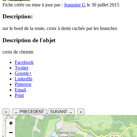
Fiche créée ou mise à jour par :
Jeannine G
le 30 juillet 2015
Description:
sur le bord de la route, croix à demi cachée par les branches
Description de l'objet
croix de chemin
Facebook
Twitter
Google+
LinkedIn
Pinterest
Email
Print
«
← PRECEDENT
SUIVANT →
»
+
−