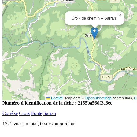
×
Croix de chemin – Sarran
Leaflet
|
Map data ©
OpenStreetMap
contributors,
C
Numéro d'identification de la fiche :
2155ba56df3a6ee
Corrèze
Croix
Fonte
Sarran
1721 vues au total, 0 vues aujourd'hui