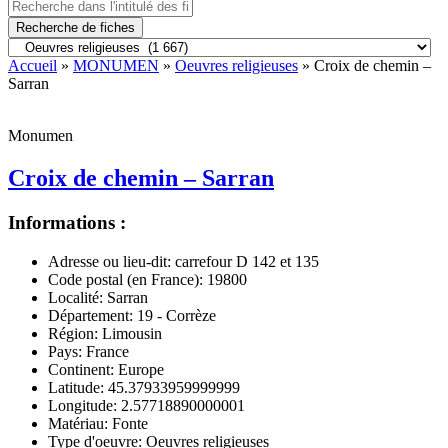
Recherche de fiches
Accueil
»
MONUMEN
»
Oeuvres religieuses
» Croix de chemin –
Sarran
Monumen
Croix de chemin – Sarran
Informations :
Adresse ou lieu-dit:
carrefour D 142 et 135
Code postal (en France):
19800
Localité:
Sarran
Département:
19 - Corrèze
Région:
Limousin
Pays:
France
Continent:
Europe
Latitude:
45.37933959999999
Longitude:
2.57718890000001
Matériau:
Fonte
Type d'oeuvre:
Oeuvres religieuses