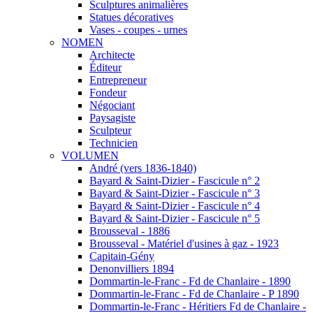
Sculptures animalières
Statues décoratives
Vases - coupes - urnes
NOMEN
Architecte
Éditeur
Entrepreneur
Fondeur
Négociant
Paysagiste
Sculpteur
Technicien
VOLUMEN
André (vers 1836-1840)
Bayard & Saint-Dizier - Fascicule n° 2
Bayard & Saint-Dizier - Fascicule n° 3
Bayard & Saint-Dizier - Fascicule n° 4
Bayard & Saint-Dizier - Fascicule n° 5
Brousseval - 1886
Brousseval - Matériel d'usines à gaz - 1923
Capitain-Gény
Denonvilliers 1894
Dommartin-le-Franc - Fd de Chanlaire - 1890
Dommartin-le-Franc - Fd de Chanlaire - P 1890
Dommartin-le-Franc - Héritiers Fd de Chanlaire -