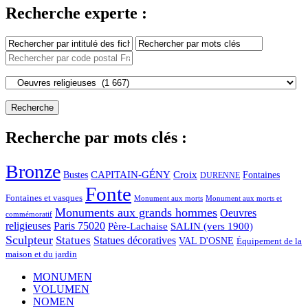
Recherche experte :
Recherche par mots clés :
Bronze
CAPITAIN-GÉNY
Bustes
Croix
Fontaines
DURENNE
Fonte
Fontaines et vasques
Monument aux morts et
Monument aux morts
Monuments aux grands hommes
Oeuvres
commémoratif
religieuses
Paris 75020
Père-Lachaise
SALIN (vers 1900)
Sculpteur
Statues
Statues décoratives
VAL D'OSNE
Équipement de la
maison et du jardin
MONUMEN
VOLUMEN
NOMEN