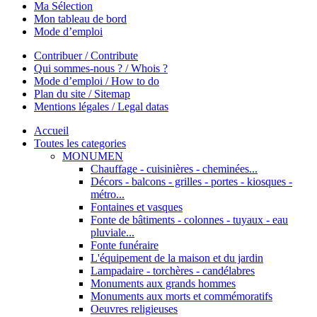
Ma Sélection
Mon tableau de bord
Mode d’emploi
Contribuer / Contribute
Qui sommes-nous ? / Whois ?
Mode d’emploi / How to do
Plan du site / Sitemap
Mentions légales / Legal datas
Accueil
Toutes les categories
MONUMEN
Chauffage - cuisinières - cheminées...
Décors - balcons - grilles - portes - kiosques -
métro...
Fontaines et vasques
Fonte de bâtiments - colonnes - tuyaux - eau
pluviale...
Fonte funéraire
L'équipement de la maison et du jardin
Lampadaire - torchères - candélabres
Monuments aux grands hommes
Monuments aux morts et commémoratifs
Oeuvres religieuses