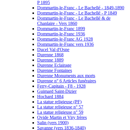
P 1895
Dommartin-le-Franc - Le Bachellé - 1849-1890
Dommartin-le-Franc - Le Bachellé - P 1849
Dommartin-le-Franc - Le Bachellé & de
Chanlaire - Vers 1860
Dommartin-le-Franc 1899
Dommartin-le-Franc 1936
Dommartin-le-Franc AG 1928
Dommartin-le-Franc vers 1936
Ducel Val d'Osne
Durenne 1868
Durenne 1889
Durenne Eclairage
Durenne Fontaines
Durenne Monuments aux morts
Durenne n° 6 Articles funéraires
Ferry-Capitain - F8 - 1928
Guimard Saint-Dizier
Hochard 1884
La statue religieuse (PF)
La statue religieuse n° 57
La statue religieuse n° 59
Ovide Martin et Viry frères
Salin (vers 1900)
Savanne (vers 1836-1840)