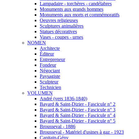
Lampadaire - torchères - candélabres
Monuments aux grands hommes
Monuments aux morts et commémoratifs
Oeuvres religieuses
Sculptures animalières
Statues décoratives
Vases - coupes - urnes
NOMEN
Architecte
Éditeur
Entrepreneur
Fondeur
Négociant
Paysagiste
Sculpteur
Technicien
VOLUMEN
André (vers 1836-1840)
Bayard & Saint-Dizier - Fascicule n° 2
Bayard & Saint-Dizier - Fascicule n° 3
Bayard & Saint-Dizier - Fascicule n° 4
Bayard & Saint-Dizier - Fascicule n° 5
Brousseval - 1886
Brousseval - Matériel d'usines à gaz - 1923
Capitain-Gény