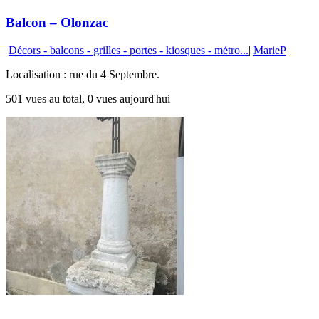
Balcon – Olonzac
Décors - balcons - grilles - portes - kiosques - métro...
|
MarieP
Localisation : rue du 4 Septembre.
501 vues au total, 0 vues aujourd'hui