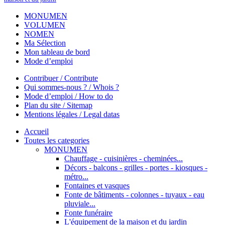
MONUMEN
VOLUMEN
NOMEN
Ma Sélection
Mon tableau de bord
Mode d’emploi
Contribuer / Contribute
Qui sommes-nous ? / Whois ?
Mode d’emploi / How to do
Plan du site / Sitemap
Mentions légales / Legal datas
Accueil
Toutes les categories
MONUMEN
Chauffage - cuisinières - cheminées...
Décors - balcons - grilles - portes - kiosques -
métro...
Fontaines et vasques
Fonte de bâtiments - colonnes - tuyaux - eau
pluviale...
Fonte funéraire
L'équipement de la maison et du jardin