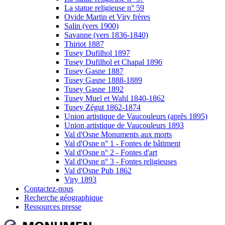
La statue religieuse n° 59
Ovide Martin et Viry frères
Salin (vers 1900)
Savanne (vers 1836-1840)
Thiriot 1887
Tusey Dufilhol 1897
Tusey Dufilhol et Chapal 1896
Tusey Gasne 1887
Tusey Gasne 1888-1889
Tusey Gasne 1892
Tusey Muel et Wahl 1840-1862
Tusey Zégut 1862-1874
Union artistique de Vaucouleurs (après 1895)
Union artistique de Vaucouleurs 1893
Val d'Osne Monuments aux morts
Val d'Osne n° 1 - Fontes de bâtiment
Val d'Osne n° 2 - Fontes d'art
Val d'Osne n° 3 - Fontes religieuses
Val d'Osne Pub 1862
Viry 1893
Contactez-nous
Recherche géographique
Ressources presse