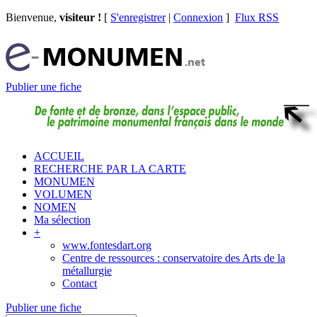
Bienvenue,
visiteur !
[
S'enregistrer
|
Connexion
]
Flux RSS
Publier une fiche
ACCUEIL
RECHERCHE PAR LA CARTE
MONUMEN
VOLUMEN
NOMEN
Ma sélection
+
www.fontesdart.org
Centre de ressources : conservatoire des Arts de la
métallurgie
Contact
Publier une fiche