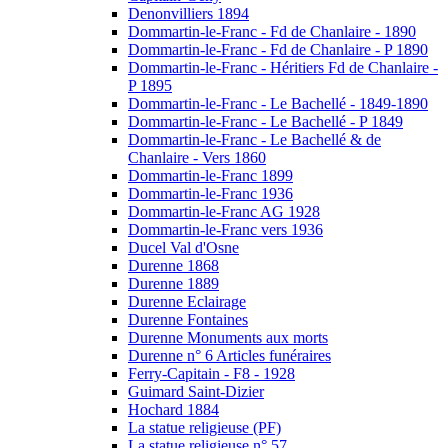
Denonvilliers 1894
Dommartin-le-Franc - Fd de Chanlaire - 1890
Dommartin-le-Franc - Fd de Chanlaire - P 1890
Dommartin-le-Franc - Héritiers Fd de Chanlaire -
P 1895
Dommartin-le-Franc - Le Bachellé - 1849-1890
Dommartin-le-Franc - Le Bachellé - P 1849
Dommartin-le-Franc - Le Bachellé & de
Chanlaire - Vers 1860
Dommartin-le-Franc 1899
Dommartin-le-Franc 1936
Dommartin-le-Franc AG 1928
Dommartin-le-Franc vers 1936
Ducel Val d'Osne
Durenne 1868
Durenne 1889
Durenne Eclairage
Durenne Fontaines
Durenne Monuments aux morts
Durenne n° 6 Articles funéraires
Ferry-Capitain - F8 - 1928
Guimard Saint-Dizier
Hochard 1884
La statue religieuse (PF)
La statue religieuse n° 57