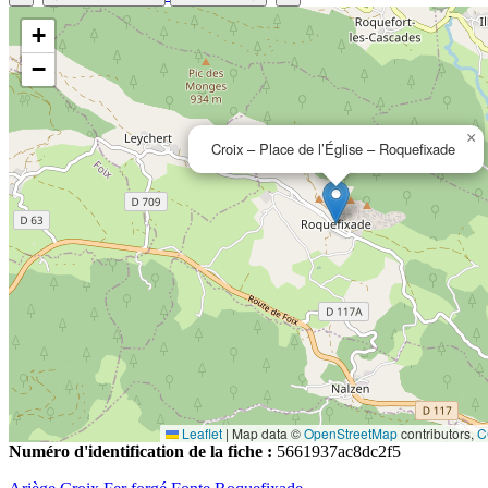
+
−
×
Croix – Place de l’Église – Roquefixade
Leaflet
|
Map data ©
OpenStreetMap
contributors,
C
Numéro d'identification de la fiche :
5661937ac8dc2f5