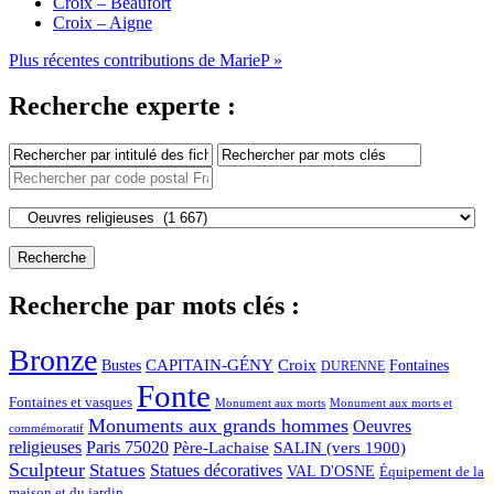
Croix – Beaufort
Croix – Aigne
Plus récentes contributions de MarieP »
Recherche experte :
Recherche par mots clés :
Bronze
CAPITAIN-GÉNY
Bustes
Croix
Fontaines
DURENNE
Fonte
Fontaines et vasques
Monument aux morts et
Monument aux morts
Monuments aux grands hommes
Oeuvres
commémoratif
religieuses
Paris 75020
Père-Lachaise
SALIN (vers 1900)
Sculpteur
Statues
Statues décoratives
VAL D'OSNE
Équipement de la
maison et du jardin