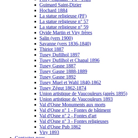
Guimard Saint-Dizier
Hochard 1884
La statue religieuse (PF)
La statue religieuse n° 57
La statue religieuse n° 59
Ovide Martin et Viry frères
Salin (vers 1900)
Savanne (vers 1836-1840)
Thiriot 1887
Tusey Dufilhol 1897
Tusey Dufilhol et Chapal 1896
Tusey Gasne 1887
Tusey Gasne 1888-1889
Tusey Gasne 1892
Tusey Muel et Wahl 1840-1862
Tusey Zégut 1862-1874
Union artistique de Vaucouleurs (après 1895)
Union artistique de Vaucouleurs 1893
Val d'Osne Monuments aux morts
Val d'Osne n° 1 - Fontes de bâtiment
Val d'Osne n° 2 - Fontes d'art
Val d'Osne n° 3 - Fontes religieuses
Val d'Osne Pub 1862
Viry 1893
Contactez-nous