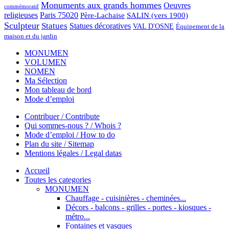
Monuments aux grands hommes
Oeuvres
commémoratif
religieuses
Paris 75020
Père-Lachaise
SALIN (vers 1900)
Sculpteur
Statues
Statues décoratives
VAL D'OSNE
Équipement de la
maison et du jardin
MONUMEN
VOLUMEN
NOMEN
Ma Sélection
Mon tableau de bord
Mode d’emploi
Contribuer / Contribute
Qui sommes-nous ? / Whois ?
Mode d’emploi / How to do
Plan du site / Sitemap
Mentions légales / Legal datas
Accueil
Toutes les categories
MONUMEN
Chauffage - cuisinières - cheminées...
Décors - balcons - grilles - portes - kiosques -
métro...
Fontaines et vasques