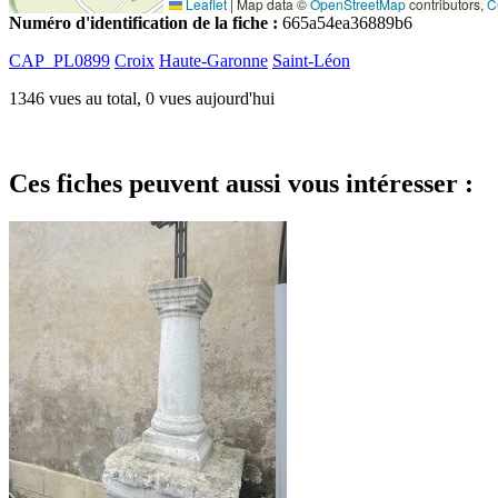
Leaflet
|
Map data ©
OpenStreetMap
contributors,
C
Numéro d'identification de la fiche :
665a54ea36889b6
CAP_PL0899
Croix
Haute-Garonne
Saint-Léon
1346 vues au total, 0 vues aujourd'hui
Ces fiches peuvent aussi vous intéresser :