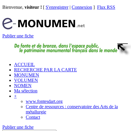
Bienvenue,
visiteur !
[
S'enregistrer
|
Connexion
]
Flux RSS
Publier une fiche
ACCUEIL
RECHERCHE PAR LA CARTE
MONUMEN
VOLUMEN
NOMEN
Ma sélection
+
www.fontesdart.org
Centre de ressources : conservatoire des Arts de la
métallurgie
Contact
Publier une fiche