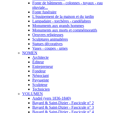
Fonte de bâtiments - colonnes - tuyaux - eau
pluviale...
Fonte funéraire
L'équipement de la maison et du jardin
Lampadaire - torchères - candélabres
Monuments aux grands hommes
Monuments aux morts et commémoratifs
Oeuvres religieuses
Sculptures animalières
Statues décoratives
Vases - coupes - urnes
NOMEN
Architecte
Éditeur
Entrepreneur
Fondeur
Négociant
Paysagiste
Sculpteur
Technicien
VOLUMEN
André (vers 1836-1840)
Bayard & Saint-Dizier - Fascicule n° 2
Bayard & Saint-Dizier - Fascicule n° 3
Bayard & Saint-Dizier - Fascicule n° 4