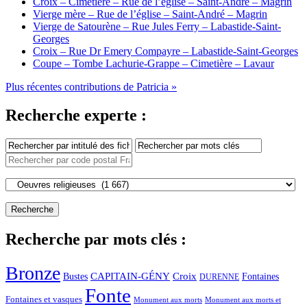
Croix – Cimetière – Rue de l’église – Saint-André – Magrin
Vierge mère – Rue de l’église – Saint-André – Magrin
Vierge de Satourène – Rue Jules Ferry – Labastide-Saint-
Georges
Croix – Rue Dr Emery Compayre – Labastide-Saint-Georges
Coupe – Tombe Lachurie-Grappe – Cimetière – Lavaur
Plus récentes contributions de Patricia »
Recherche experte :
Recherche par mots clés :
Bronze
CAPITAIN-GÉNY
Bustes
Croix
Fontaines
DURENNE
Fonte
Fontaines et vasques
Monument aux morts et
Monument aux morts