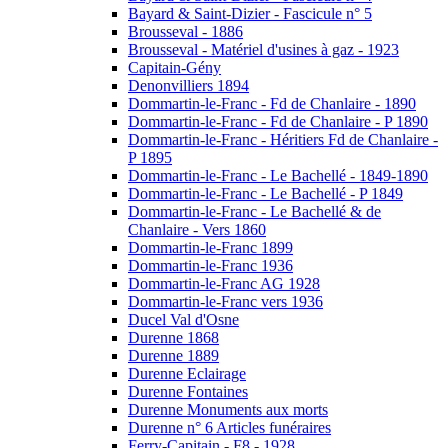
Bayard & Saint-Dizier - Fascicule n° 5
Brousseval - 1886
Brousseval - Matériel d'usines à gaz - 1923
Capitain-Gény
Denonvilliers 1894
Dommartin-le-Franc - Fd de Chanlaire - 1890
Dommartin-le-Franc - Fd de Chanlaire - P 1890
Dommartin-le-Franc - Héritiers Fd de Chanlaire -
P 1895
Dommartin-le-Franc - Le Bachellé - 1849-1890
Dommartin-le-Franc - Le Bachellé - P 1849
Dommartin-le-Franc - Le Bachellé & de
Chanlaire - Vers 1860
Dommartin-le-Franc 1899
Dommartin-le-Franc 1936
Dommartin-le-Franc AG 1928
Dommartin-le-Franc vers 1936
Ducel Val d'Osne
Durenne 1868
Durenne 1889
Durenne Eclairage
Durenne Fontaines
Durenne Monuments aux morts
Durenne n° 6 Articles funéraires
Ferry-Capitain - F8 - 1928