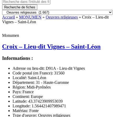
Recherche de fiches
Accueil
»
MONUMEN
»
Oeuvres religieuses
» Croix – Lieu-dit
Vignes – Saint-Léon
Monumen
Croix – Lieu-dit Vignes – Saint-Léon
Informations :
Adresse ou lieu-dit:
D91A - Lieu-dit Vignes
Code postal (en France):
31560
Localité:
Saint-Léon
Département:
31 - Haute-Garonne
Région:
Midi-Pyrénées
Pays:
France
Continent:
Europe
Latitude:
43.37423909953039
Longitude:
1.564421407989471
Matériau:
Fonte
Type d'oeuvre:
Oeuvres religieuses