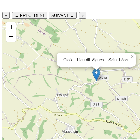
«
← PRECEDENT
SUIVANT →
»
+
−
×
Croix – Lieu-dit Vignes – Saint-Léon