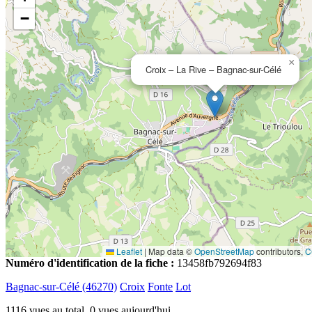
−
×
Croix – La Rive – Bagnac-sur-Célé
Leaflet
|
Map data ©
OpenStreetMap
contributors,
C
Numéro d'identification de la fiche :
13458fb792694f83
Bagnac-sur-Célé (46270)
Croix
Fonte
Lot
1116 vues au total, 0 vues aujourd'hui