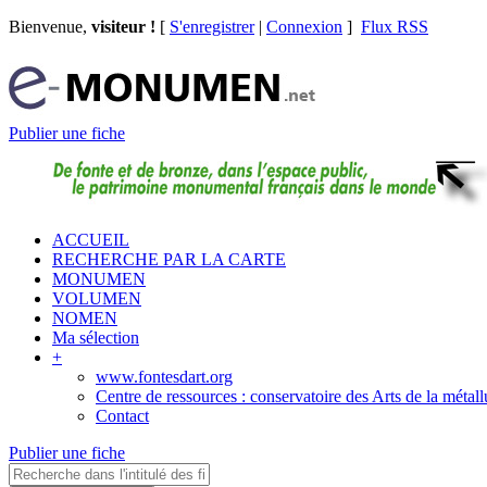
Bienvenue,
visiteur !
[
S'enregistrer
|
Connexion
]
Flux RSS
Publier une fiche
ACCUEIL
RECHERCHE PAR LA CARTE
MONUMEN
VOLUMEN
NOMEN
Ma sélection
+
www.fontesdart.org
Centre de ressources : conservatoire des Arts de la métall
Contact
Publier une fiche