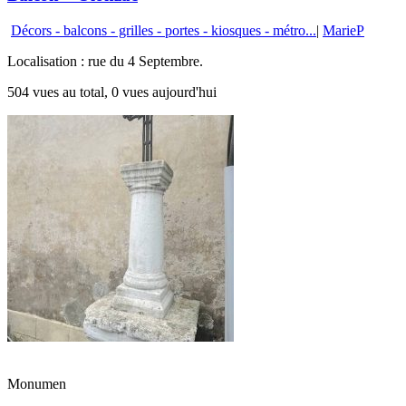
Décors - balcons - grilles - portes - kiosques - métro...
|
MarieP
Localisation : rue du 4 Septembre.
504 vues au total, 0 vues aujourd'hui
Monumen