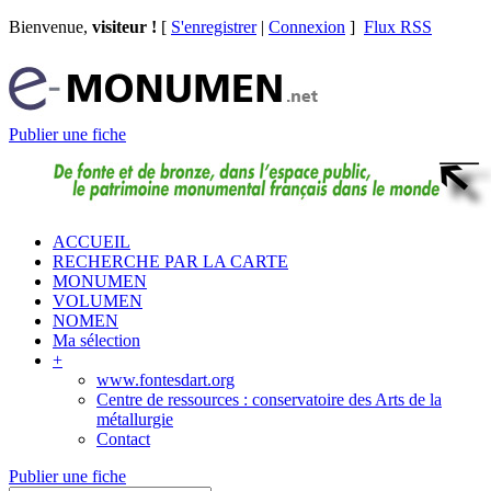
Bienvenue,
visiteur !
[
S'enregistrer
|
Connexion
]
Flux RSS
Publier une fiche
ACCUEIL
RECHERCHE PAR LA CARTE
MONUMEN
VOLUMEN
NOMEN
Ma sélection
+
www.fontesdart.org
Centre de ressources : conservatoire des Arts de la
métallurgie
Contact
Publier une fiche