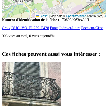
Leaflet
|
Map data ©
OpenStreetMap
contributors,
C
Numéro d'identification de la fiche :
170600d963e40df1
Croix
DUC_VO_PL239_F428
Fonte
Indre-et-Loire
Pocé-sur-Cisse
908 vues au total, 0 vues aujourd'hui
Ces fiches peuvent aussi vous intéresser :