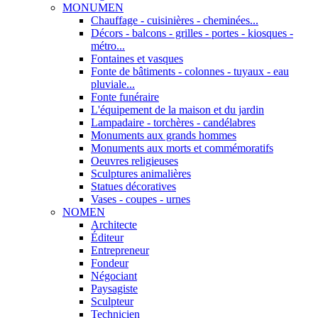
MONUMEN
Chauffage - cuisinières - cheminées...
Décors - balcons - grilles - portes - kiosques -
métro...
Fontaines et vasques
Fonte de bâtiments - colonnes - tuyaux - eau
pluviale...
Fonte funéraire
L'équipement de la maison et du jardin
Lampadaire - torchères - candélabres
Monuments aux grands hommes
Monuments aux morts et commémoratifs
Oeuvres religieuses
Sculptures animalières
Statues décoratives
Vases - coupes - urnes
NOMEN
Architecte
Éditeur
Entrepreneur
Fondeur
Négociant
Paysagiste
Sculpteur
Technicien