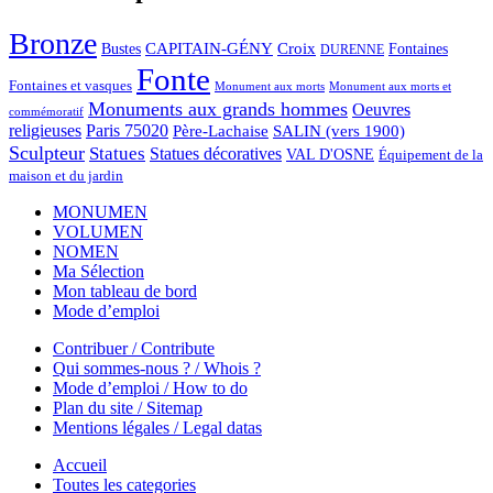
Bronze
CAPITAIN-GÉNY
Bustes
Croix
Fontaines
DURENNE
Fonte
Fontaines et vasques
Monument aux morts et
Monument aux morts
Monuments aux grands hommes
Oeuvres
commémoratif
religieuses
Paris 75020
Père-Lachaise
SALIN (vers 1900)
Sculpteur
Statues
Statues décoratives
VAL D'OSNE
Équipement de la
maison et du jardin
MONUMEN
VOLUMEN
NOMEN
Ma Sélection
Mon tableau de bord
Mode d’emploi
Contribuer / Contribute
Qui sommes-nous ? / Whois ?
Mode d’emploi / How to do
Plan du site / Sitemap
Mentions légales / Legal datas
Accueil
Toutes les categories