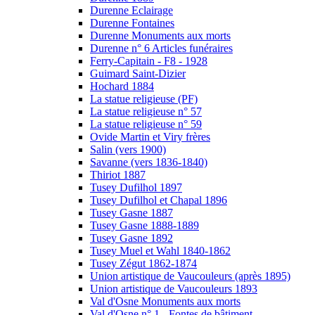
Durenne Eclairage
Durenne Fontaines
Durenne Monuments aux morts
Durenne n° 6 Articles funéraires
Ferry-Capitain - F8 - 1928
Guimard Saint-Dizier
Hochard 1884
La statue religieuse (PF)
La statue religieuse n° 57
La statue religieuse n° 59
Ovide Martin et Viry frères
Salin (vers 1900)
Savanne (vers 1836-1840)
Thiriot 1887
Tusey Dufilhol 1897
Tusey Dufilhol et Chapal 1896
Tusey Gasne 1887
Tusey Gasne 1888-1889
Tusey Gasne 1892
Tusey Muel et Wahl 1840-1862
Tusey Zégut 1862-1874
Union artistique de Vaucouleurs (après 1895)
Union artistique de Vaucouleurs 1893
Val d'Osne Monuments aux morts
Val d'Osne n° 1 - Fontes de bâtiment