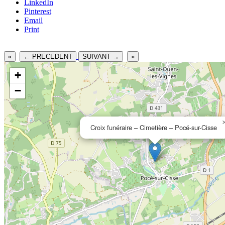
LinkedIn
Pinterest
Email
Print
«
← PRECEDENT
SUIVANT →
»
+
−
Croix funéraire – Cimetière – Pocé-sur-Cisse