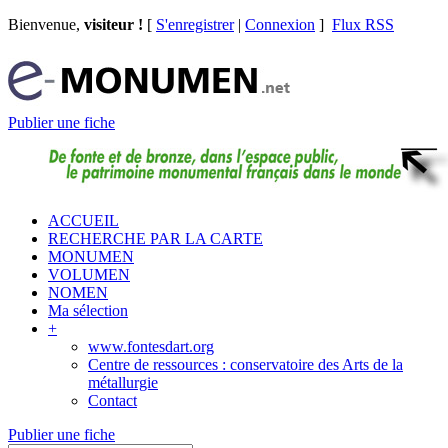
Bienvenue,
visiteur !
[
S'enregistrer
|
Connexion
]
Flux RSS
Publier une fiche
ACCUEIL
RECHERCHE PAR LA CARTE
MONUMEN
VOLUMEN
NOMEN
Ma sélection
+
www.fontesdart.org
Centre de ressources : conservatoire des Arts de la
métallurgie
Contact
Publier une fiche