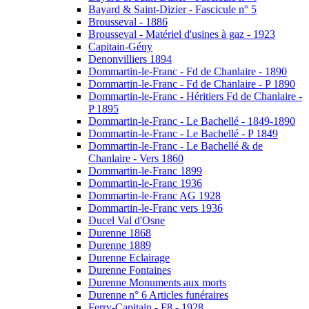
Bayard & Saint-Dizier - Fascicule n° 5
Brousseval - 1886
Brousseval - Matériel d'usines à gaz - 1923
Capitain-Gény
Denonvilliers 1894
Dommartin-le-Franc - Fd de Chanlaire - 1890
Dommartin-le-Franc - Fd de Chanlaire - P 1890
Dommartin-le-Franc - Héritiers Fd de Chanlaire -
P 1895
Dommartin-le-Franc - Le Bachellé - 1849-1890
Dommartin-le-Franc - Le Bachellé - P 1849
Dommartin-le-Franc - Le Bachellé & de
Chanlaire - Vers 1860
Dommartin-le-Franc 1899
Dommartin-le-Franc 1936
Dommartin-le-Franc AG 1928
Dommartin-le-Franc vers 1936
Ducel Val d'Osne
Durenne 1868
Durenne 1889
Durenne Eclairage
Durenne Fontaines
Durenne Monuments aux morts
Durenne n° 6 Articles funéraires
Ferry-Capitain - F8 - 1928