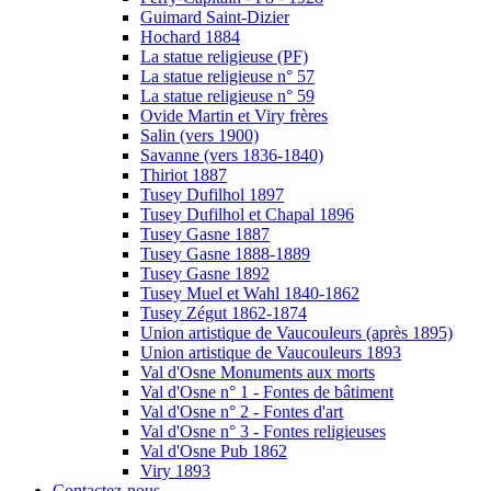
Guimard Saint-Dizier
Hochard 1884
La statue religieuse (PF)
La statue religieuse n° 57
La statue religieuse n° 59
Ovide Martin et Viry frères
Salin (vers 1900)
Savanne (vers 1836-1840)
Thiriot 1887
Tusey Dufilhol 1897
Tusey Dufilhol et Chapal 1896
Tusey Gasne 1887
Tusey Gasne 1888-1889
Tusey Gasne 1892
Tusey Muel et Wahl 1840-1862
Tusey Zégut 1862-1874
Union artistique de Vaucouleurs (après 1895)
Union artistique de Vaucouleurs 1893
Val d'Osne Monuments aux morts
Val d'Osne n° 1 - Fontes de bâtiment
Val d'Osne n° 2 - Fontes d'art
Val d'Osne n° 3 - Fontes religieuses
Val d'Osne Pub 1862
Viry 1893
Contactez-nous