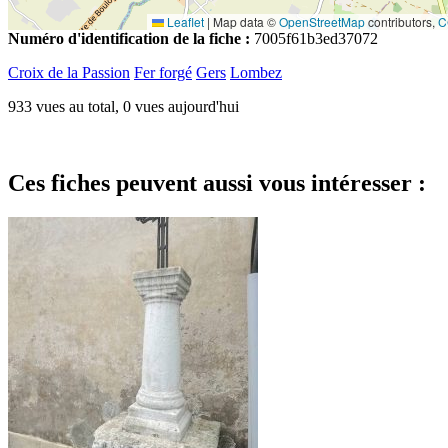
Leaflet
|
Map data ©
OpenStreetMap
contributors,
C
Numéro d'identification de la fiche :
7005f61b3ed37072
Croix de la Passion
Fer forgé
Gers
Lombez
933 vues au total, 0 vues aujourd'hui
Ces fiches peuvent aussi vous intéresser :