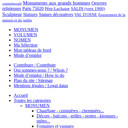
Monuments aux grands hommes
Oeuvres
commémoratif
religieuses
Paris 75020
Père-Lachaise
SALIN (vers 1900)
Sculpteur
Statues
Statues décoratives
VAL D'OSNE
Équipement de la
maison et du jardin
MONUMEN
VOLUMEN
NOMEN
Ma Sélection
Mon tableau de bord
Mode d’emploi
Contribuer / Contribute
Qui sommes-nous ? / Whois ?
Mode d’emploi / How to do
Plan du site / Sitemap
Mentions légales / Legal datas
Accueil
Toutes les categories
MONUMEN
Chauffage - cuisinières - cheminées...
Décors - balcons - grilles - portes - kiosques -
métro...
Fontaines et vasques