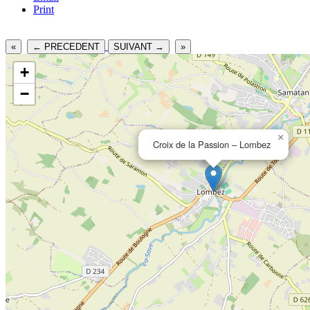
Print
«
← PRECEDENT
SUIVANT →
»
+
−
×
Croix de la Passion – Lombez