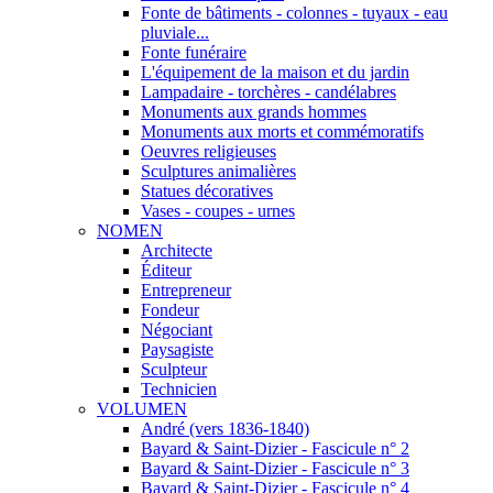
Fonte de bâtiments - colonnes - tuyaux - eau
pluviale...
Fonte funéraire
L'équipement de la maison et du jardin
Lampadaire - torchères - candélabres
Monuments aux grands hommes
Monuments aux morts et commémoratifs
Oeuvres religieuses
Sculptures animalières
Statues décoratives
Vases - coupes - urnes
NOMEN
Architecte
Éditeur
Entrepreneur
Fondeur
Négociant
Paysagiste
Sculpteur
Technicien
VOLUMEN
André (vers 1836-1840)
Bayard & Saint-Dizier - Fascicule n° 2
Bayard & Saint-Dizier - Fascicule n° 3
Bayard & Saint-Dizier - Fascicule n° 4