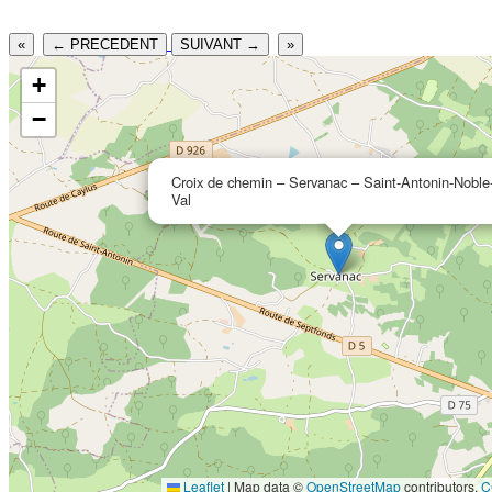
«
← PRECEDENT
SUIVANT →
»
+
−
Croix de chemin – Servanac – Saint-Antonin-Noble
Val
Leaflet
|
Map data ©
OpenStreetMap
contributors,
C