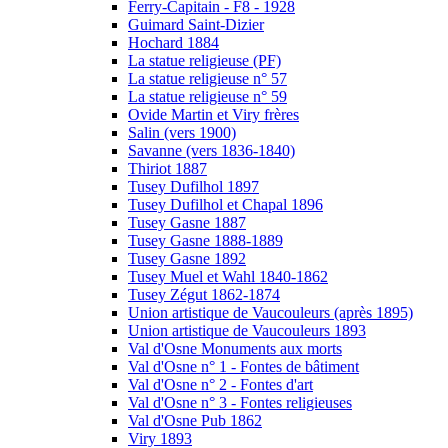
Ferry-Capitain - F8 - 1928
Guimard Saint-Dizier
Hochard 1884
La statue religieuse (PF)
La statue religieuse n° 57
La statue religieuse n° 59
Ovide Martin et Viry frères
Salin (vers 1900)
Savanne (vers 1836-1840)
Thiriot 1887
Tusey Dufilhol 1897
Tusey Dufilhol et Chapal 1896
Tusey Gasne 1887
Tusey Gasne 1888-1889
Tusey Gasne 1892
Tusey Muel et Wahl 1840-1862
Tusey Zégut 1862-1874
Union artistique de Vaucouleurs (après 1895)
Union artistique de Vaucouleurs 1893
Val d'Osne Monuments aux morts
Val d'Osne n° 1 - Fontes de bâtiment
Val d'Osne n° 2 - Fontes d'art
Val d'Osne n° 3 - Fontes religieuses
Val d'Osne Pub 1862
Viry 1893