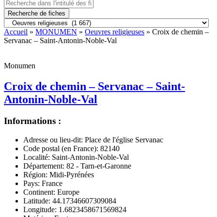
Recherche de fiches
Accueil
»
MONUMEN
»
Oeuvres religieuses
» Croix de chemin –
Servanac – Saint-Antonin-Noble-Val
Monumen
Croix de chemin – Servanac – Saint-
Antonin-Noble-Val
Informations :
Adresse ou lieu-dit:
Place de l'église Servanac
Code postal (en France):
82140
Localité:
Saint-Antonin-Noble-Val
Département:
82 - Tarn-et-Garonne
Région:
Midi-Pyrénées
Pays:
France
Continent:
Europe
Latitude:
44.17346607309084
Longitude:
1.6823458671569824