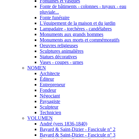
Fontaines et vasques
Fonte de bâtiments - colonnes - tuyaux - eau
pluviale...
Fonte funéraire
L'équipement de la maison et du jardin
Lampadaire - torchères - candélabres
Monuments aux grands hommes
Monuments aux morts et commémoratifs
Oeuvres religieuses
Sculptures animalières
Statues décoratives
Vases - coupes - urnes
NOMEN
Architecte
Éditeur
Entrepreneur
Fondeur
Négociant
Paysagiste
Sculpteur
Technicien
VOLUMEN
André (vers 1836-1840)
Bayard & Saint-Dizier - Fascicule n° 2
Bayard & Saint-Dizier - Fascicule n° 3