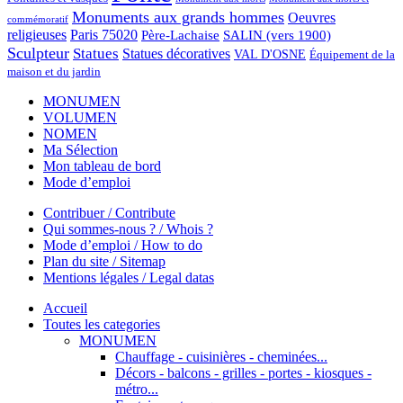
Monuments aux grands hommes
Oeuvres
commémoratif
religieuses
Paris 75020
Père-Lachaise
SALIN (vers 1900)
Sculpteur
Statues
Statues décoratives
VAL D'OSNE
Équipement de la
maison et du jardin
MONUMEN
VOLUMEN
NOMEN
Ma Sélection
Mon tableau de bord
Mode d’emploi
Contribuer / Contribute
Qui sommes-nous ? / Whois ?
Mode d’emploi / How to do
Plan du site / Sitemap
Mentions légales / Legal datas
Accueil
Toutes les categories
MONUMEN
Chauffage - cuisinières - cheminées...
Décors - balcons - grilles - portes - kiosques -
métro...