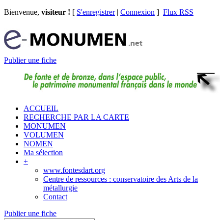
Bienvenue,
visiteur !
[
S'enregistrer
|
Connexion
]
Flux RSS
Publier une fiche
ACCUEIL
RECHERCHE PAR LA CARTE
MONUMEN
VOLUMEN
NOMEN
Ma sélection
+
www.fontesdart.org
Centre de ressources : conservatoire des Arts de la
métallurgie
Contact
Publier une fiche