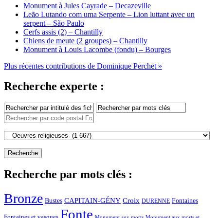
Monument à Jules Cayrade – Decazeville
Leão Lutando com uma Serpente – Lion luttant avec un
serpent – São Paulo
Cerfs assis (2) – Chantilly
Chiens de meute (2 groupes) – Chantilly
Monument à Louis Lacombe (fondu) – Bourges
Plus récentes contributions de Dominique Perchet »
Recherche experte :
Recherche par mots clés :
Bronze
CAPITAIN-GÉNY
Bustes
Croix
Fontaines
DURENNE
Fonte
Fontaines et vasques
Monument aux morts et
Monument aux morts