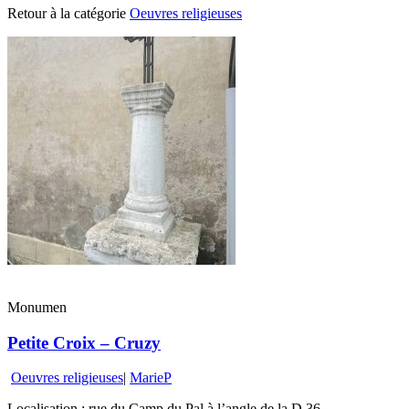
Retour à la catégorie
Oeuvres religieuses
Monumen
Petite Croix – Cruzy
Oeuvres religieuses
|
MarieP
Localisation : rue du Camp du Pal à l’angle de la D 36.