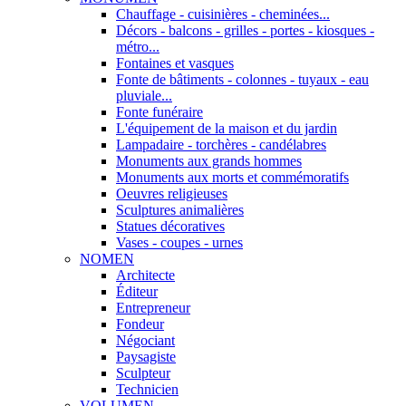
Chauffage - cuisinières - cheminées...
Décors - balcons - grilles - portes - kiosques -
métro...
Fontaines et vasques
Fonte de bâtiments - colonnes - tuyaux - eau
pluviale...
Fonte funéraire
L'équipement de la maison et du jardin
Lampadaire - torchères - candélabres
Monuments aux grands hommes
Monuments aux morts et commémoratifs
Oeuvres religieuses
Sculptures animalières
Statues décoratives
Vases - coupes - urnes
NOMEN
Architecte
Éditeur
Entrepreneur
Fondeur
Négociant
Paysagiste
Sculpteur
Technicien
VOLUMEN