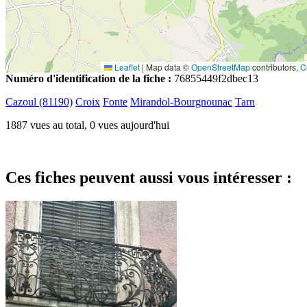
Leaflet
|
Map data ©
OpenStreetMap
contributors,
C
Numéro d'identification de la fiche :
76855449f2dbec13
Cazoul (81190)
Croix
Fonte
Mirandol-Bourgnounac
Tarn
1887 vues au total, 0 vues aujourd'hui
Ces fiches peuvent aussi vous intéresser :