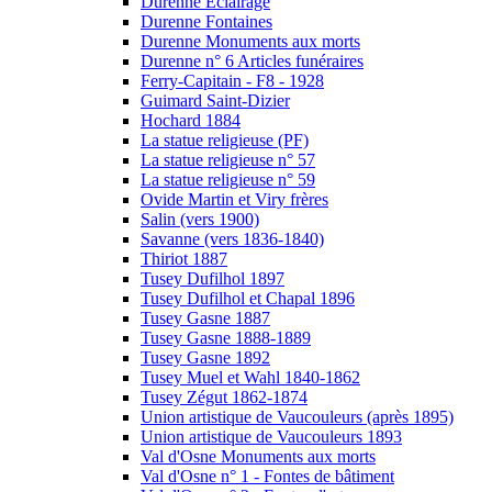
Durenne Eclairage
Durenne Fontaines
Durenne Monuments aux morts
Durenne n° 6 Articles funéraires
Ferry-Capitain - F8 - 1928
Guimard Saint-Dizier
Hochard 1884
La statue religieuse (PF)
La statue religieuse n° 57
La statue religieuse n° 59
Ovide Martin et Viry frères
Salin (vers 1900)
Savanne (vers 1836-1840)
Thiriot 1887
Tusey Dufilhol 1897
Tusey Dufilhol et Chapal 1896
Tusey Gasne 1887
Tusey Gasne 1888-1889
Tusey Gasne 1892
Tusey Muel et Wahl 1840-1862
Tusey Zégut 1862-1874
Union artistique de Vaucouleurs (après 1895)
Union artistique de Vaucouleurs 1893
Val d'Osne Monuments aux morts
Val d'Osne n° 1 - Fontes de bâtiment