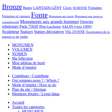
Bronze
CAPITAIN-GÉNY
Bustes
Croix
Fontaines
DURENNE
Fonte
Fontaines et vasques
Monument aux morts et
Monument aux morts
Monuments aux grands hommes
Oeuvres
commémoratif
religieuses
Paris 75020
Père-Lachaise
SALIN (vers 1900)
Sculpteur
Statues
Statues décoratives
VAL D'OSNE
Équipement de la
maison et du jardin
MONUMEN
VOLUMEN
NOMEN
Ma Sélection
Mon tableau de bord
Mode d’emploi
Contribuer / Contribute
Qui sommes-nous ? / Whois ?
Mode d’emploi / How to do
Plan du site / Sitemap
Mentions légales / Legal datas
Accueil
Toutes les categories
MONUMEN