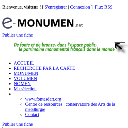
Bienvenue,
visiteur !
[
S'enregistrer
|
Connexion
]
Flux RSS
Publier une fiche
ACCUEIL
RECHERCHE PAR LA CARTE
MONUMEN
VOLUMEN
NOMEN
Ma sélection
+
www.fontesdart.org
Centre de ressources : conservatoire des Arts de la
métallurgie
Contact
Publier une fiche