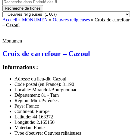
Recherche de fiches
Accueil
»
MONUMEN
»
Oeuvres religieuses
» Croix de carrefour
– Cazoul
Monumen
Croix de carrefour – Cazoul
Informations :
Adresse ou lieu-dit:
Cazoul
Code postal (en France):
81190
Localité:
Mirandol-Bourgnounac
Département:
81 - Tarn
Région:
Midi-Pyrénées
Pays:
France
Continent:
Europe
Latitude:
44.163372
Longitude:
2.165150
Matériau:
Fonte
Type d'oeuvre:
Oeuvres religieuses