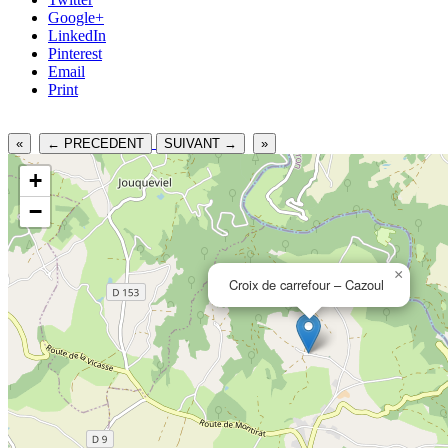
Google+
LinkedIn
Pinterest
Email
Print
«
← PRECEDENT
SUIVANT →
»
+
−
×
Croix de carrefour – Cazoul