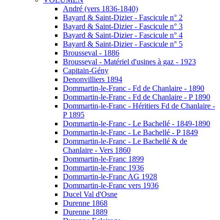
André (vers 1836-1840)
Bayard & Saint-Dizier - Fascicule n° 2
Bayard & Saint-Dizier - Fascicule n° 3
Bayard & Saint-Dizier - Fascicule n° 4
Bayard & Saint-Dizier - Fascicule n° 5
Brousseval - 1886
Brousseval - Matériel d'usines à gaz - 1923
Capitain-Gény
Denonvilliers 1894
Dommartin-le-Franc - Fd de Chanlaire - 1890
Dommartin-le-Franc - Fd de Chanlaire - P 1890
Dommartin-le-Franc - Héritiers Fd de Chanlaire -
P 1895
Dommartin-le-Franc - Le Bachellé - 1849-1890
Dommartin-le-Franc - Le Bachellé - P 1849
Dommartin-le-Franc - Le Bachellé & de
Chanlaire - Vers 1860
Dommartin-le-Franc 1899
Dommartin-le-Franc 1936
Dommartin-le-Franc AG 1928
Dommartin-le-Franc vers 1936
Ducel Val d'Osne
Durenne 1868
Durenne 1889