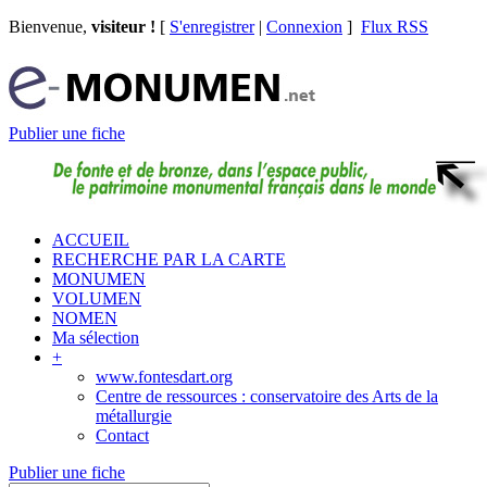
Bienvenue,
visiteur !
[
S'enregistrer
|
Connexion
]
Flux RSS
Publier une fiche
ACCUEIL
RECHERCHE PAR LA CARTE
MONUMEN
VOLUMEN
NOMEN
Ma sélection
+
www.fontesdart.org
Centre de ressources : conservatoire des Arts de la
métallurgie
Contact
Publier une fiche