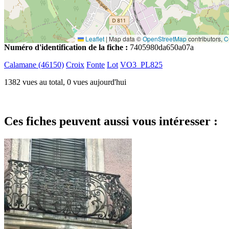
Leaflet
|
Map data ©
OpenStreetMap
contributors,
C
Numéro d'identification de la fiche :
7405980da650a07a
Calamane (46150)
Croix
Fonte
Lot
VO3_PL825
1382 vues au total, 0 vues aujourd'hui
Ces fiches peuvent aussi vous intéresser :