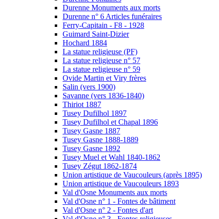
Durenne Monuments aux morts
Durenne n° 6 Articles funéraires
Ferry-Capitain - F8 - 1928
Guimard Saint-Dizier
Hochard 1884
La statue religieuse (PF)
La statue religieuse n° 57
La statue religieuse n° 59
Ovide Martin et Viry frères
Salin (vers 1900)
Savanne (vers 1836-1840)
Thiriot 1887
Tusey Dufilhol 1897
Tusey Dufilhol et Chapal 1896
Tusey Gasne 1887
Tusey Gasne 1888-1889
Tusey Gasne 1892
Tusey Muel et Wahl 1840-1862
Tusey Zégut 1862-1874
Union artistique de Vaucouleurs (après 1895)
Union artistique de Vaucouleurs 1893
Val d'Osne Monuments aux morts
Val d'Osne n° 1 - Fontes de bâtiment
Val d'Osne n° 2 - Fontes d'art
Val d'Osne n° 3 - Fontes religieuses