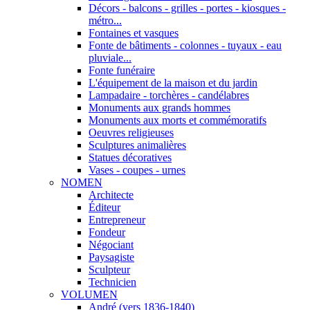
Décors - balcons - grilles - portes - kiosques -
métro...
Fontaines et vasques
Fonte de bâtiments - colonnes - tuyaux - eau
pluviale...
Fonte funéraire
L'équipement de la maison et du jardin
Lampadaire - torchères - candélabres
Monuments aux grands hommes
Monuments aux morts et commémoratifs
Oeuvres religieuses
Sculptures animalières
Statues décoratives
Vases - coupes - urnes
NOMEN
Architecte
Éditeur
Entrepreneur
Fondeur
Négociant
Paysagiste
Sculpteur
Technicien
VOLUMEN
André (vers 1836-1840)