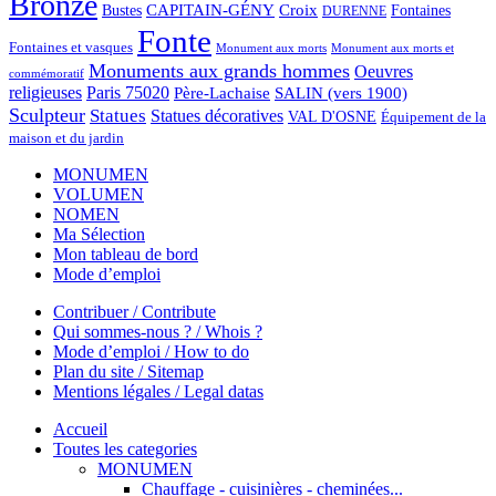
Bronze
CAPITAIN-GÉNY
Bustes
Croix
Fontaines
DURENNE
Fonte
Fontaines et vasques
Monument aux morts et
Monument aux morts
Monuments aux grands hommes
Oeuvres
commémoratif
religieuses
Paris 75020
Père-Lachaise
SALIN (vers 1900)
Sculpteur
Statues
Statues décoratives
VAL D'OSNE
Équipement de la
maison et du jardin
MONUMEN
VOLUMEN
NOMEN
Ma Sélection
Mon tableau de bord
Mode d’emploi
Contribuer / Contribute
Qui sommes-nous ? / Whois ?
Mode d’emploi / How to do
Plan du site / Sitemap
Mentions légales / Legal datas
Accueil
Toutes les categories
MONUMEN
Chauffage - cuisinières - cheminées...