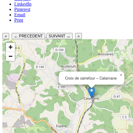
LinkedIn
Pinterest
Email
Print
«
← PRECEDENT
SUIVANT →
»
+
−
×
Croix de carrefour – Calamane