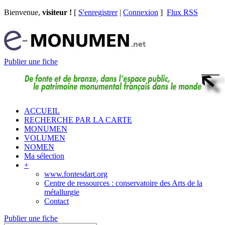
Bienvenue,
visiteur !
[
S'enregistrer
|
Connexion
]
Flux RSS
Publier une fiche
ACCUEIL
RECHERCHE PAR LA CARTE
MONUMEN
VOLUMEN
NOMEN
Ma sélection
+
www.fontesdart.org
Centre de ressources : conservatoire des Arts de la
métallurgie
Contact
Publier une fiche