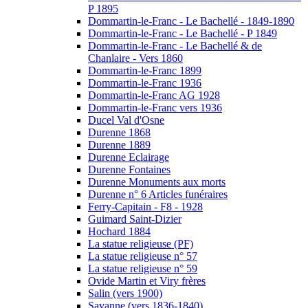
P 1895
Dommartin-le-Franc - Le Bachellé - 1849-1890
Dommartin-le-Franc - Le Bachellé - P 1849
Dommartin-le-Franc - Le Bachellé & de
Chanlaire - Vers 1860
Dommartin-le-Franc 1899
Dommartin-le-Franc 1936
Dommartin-le-Franc AG 1928
Dommartin-le-Franc vers 1936
Ducel Val d'Osne
Durenne 1868
Durenne 1889
Durenne Eclairage
Durenne Fontaines
Durenne Monuments aux morts
Durenne n° 6 Articles funéraires
Ferry-Capitain - F8 - 1928
Guimard Saint-Dizier
Hochard 1884
La statue religieuse (PF)
La statue religieuse n° 57
La statue religieuse n° 59
Ovide Martin et Viry frères
Salin (vers 1900)
Savanne (vers 1836-1840)