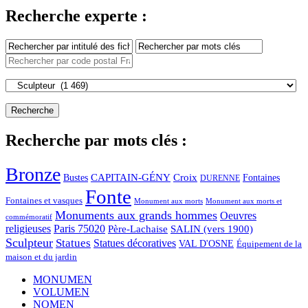
Recherche experte :
Recherche par mots clés :
Bronze
CAPITAIN-GÉNY
Bustes
Croix
Fontaines
DURENNE
Fonte
Fontaines et vasques
Monument aux morts et
Monument aux morts
Monuments aux grands hommes
Oeuvres
commémoratif
religieuses
Paris 75020
Père-Lachaise
SALIN (vers 1900)
Sculpteur
Statues
Statues décoratives
VAL D'OSNE
Équipement de la
maison et du jardin
MONUMEN
VOLUMEN
NOMEN