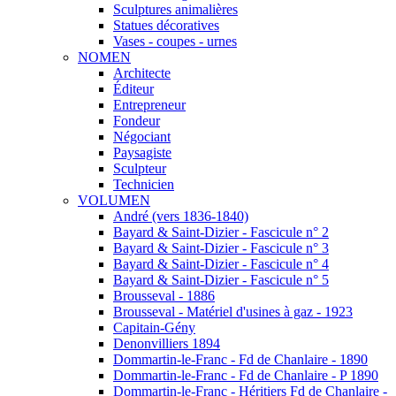
Sculptures animalières
Statues décoratives
Vases - coupes - urnes
NOMEN
Architecte
Éditeur
Entrepreneur
Fondeur
Négociant
Paysagiste
Sculpteur
Technicien
VOLUMEN
André (vers 1836-1840)
Bayard & Saint-Dizier - Fascicule n° 2
Bayard & Saint-Dizier - Fascicule n° 3
Bayard & Saint-Dizier - Fascicule n° 4
Bayard & Saint-Dizier - Fascicule n° 5
Brousseval - 1886
Brousseval - Matériel d'usines à gaz - 1923
Capitain-Gény
Denonvilliers 1894
Dommartin-le-Franc - Fd de Chanlaire - 1890
Dommartin-le-Franc - Fd de Chanlaire - P 1890
Dommartin-le-Franc - Héritiers Fd de Chanlaire -