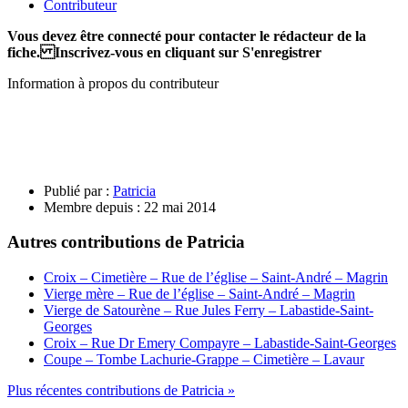
Contributeur
Vous devez être connecté pour contacter le rédacteur de la
fiche. Inscrivez-vous en cliquant sur S'enregistrer
Information à propos du contributeur
Publié par :
Patricia
Membre depuis :
22 mai 2014
Autres contributions de Patricia
Croix – Cimetière – Rue de l’église – Saint-André – Magrin
Vierge mère – Rue de l’église – Saint-André – Magrin
Vierge de Satourène – Rue Jules Ferry – Labastide-Saint-
Georges
Croix – Rue Dr Emery Compayre – Labastide-Saint-Georges
Coupe – Tombe Lachurie-Grappe – Cimetière – Lavaur
Plus récentes contributions de Patricia »