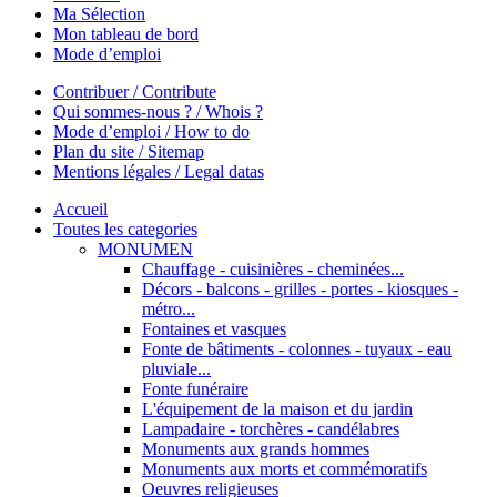
Ma Sélection
Mon tableau de bord
Mode d’emploi
Contribuer / Contribute
Qui sommes-nous ? / Whois ?
Mode d’emploi / How to do
Plan du site / Sitemap
Mentions légales / Legal datas
Accueil
Toutes les categories
MONUMEN
Chauffage - cuisinières - cheminées...
Décors - balcons - grilles - portes - kiosques -
métro...
Fontaines et vasques
Fonte de bâtiments - colonnes - tuyaux - eau
pluviale...
Fonte funéraire
L'équipement de la maison et du jardin
Lampadaire - torchères - candélabres
Monuments aux grands hommes
Monuments aux morts et commémoratifs
Oeuvres religieuses