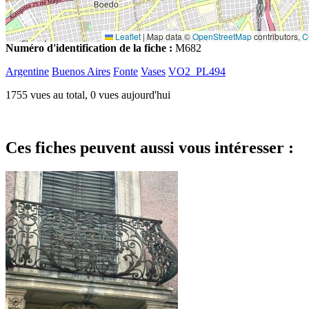
Leaflet
|
Map data ©
OpenStreetMap
contributors,
C
Numéro d'identification de la fiche :
M682
Argentine
Buenos Aires
Fonte
Vases
VO2_PL494
1755 vues au total, 0 vues aujourd'hui
Ces fiches peuvent aussi vous intéresser :