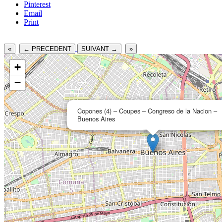
Pinterest
Email
Print
«
← PRECEDENT
SUIVANT →
»
+
−
Copones (4) – Coupes – Congreso de la Nacion –
Buenos Aires