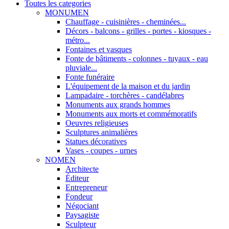
Toutes les categories
MONUMEN
Chauffage - cuisinières - cheminées...
Décors - balcons - grilles - portes - kiosques -
métro...
Fontaines et vasques
Fonte de bâtiments - colonnes - tuyaux - eau
pluviale...
Fonte funéraire
L'équipement de la maison et du jardin
Lampadaire - torchères - candélabres
Monuments aux grands hommes
Monuments aux morts et commémoratifs
Oeuvres religieuses
Sculptures animalières
Statues décoratives
Vases - coupes - urnes
NOMEN
Architecte
Éditeur
Entrepreneur
Fondeur
Négociant
Paysagiste
Sculpteur