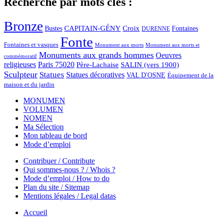
Recherche par mots clés :
Bronze
CAPITAIN-GÉNY
Bustes
Croix
Fontaines
DURENNE
Fonte
Fontaines et vasques
Monument aux morts et
Monument aux morts
Monuments aux grands hommes
Oeuvres
commémoratif
religieuses
Paris 75020
Père-Lachaise
SALIN (vers 1900)
Sculpteur
Statues
Statues décoratives
VAL D'OSNE
Équipement de la
maison et du jardin
MONUMEN
VOLUMEN
NOMEN
Ma Sélection
Mon tableau de bord
Mode d’emploi
Contribuer / Contribute
Qui sommes-nous ? / Whois ?
Mode d’emploi / How to do
Plan du site / Sitemap
Mentions légales / Legal datas
Accueil