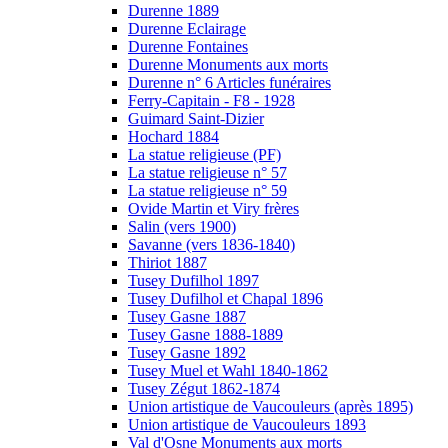
Durenne 1889
Durenne Eclairage
Durenne Fontaines
Durenne Monuments aux morts
Durenne n° 6 Articles funéraires
Ferry-Capitain - F8 - 1928
Guimard Saint-Dizier
Hochard 1884
La statue religieuse (PF)
La statue religieuse n° 57
La statue religieuse n° 59
Ovide Martin et Viry frères
Salin (vers 1900)
Savanne (vers 1836-1840)
Thiriot 1887
Tusey Dufilhol 1897
Tusey Dufilhol et Chapal 1896
Tusey Gasne 1887
Tusey Gasne 1888-1889
Tusey Gasne 1892
Tusey Muel et Wahl 1840-1862
Tusey Zégut 1862-1874
Union artistique de Vaucouleurs (après 1895)
Union artistique de Vaucouleurs 1893
Val d'Osne Monuments aux morts