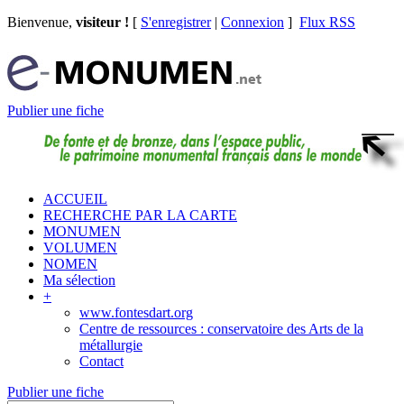
Bienvenue,
visiteur !
[
S'enregistrer
|
Connexion
]
Flux RSS
Publier une fiche
ACCUEIL
RECHERCHE PAR LA CARTE
MONUMEN
VOLUMEN
NOMEN
Ma sélection
+
www.fontesdart.org
Centre de ressources : conservatoire des Arts de la
métallurgie
Contact
Publier une fiche