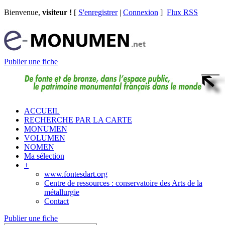
Bienvenue,
visiteur !
[
S'enregistrer
|
Connexion
]
Flux RSS
Publier une fiche
ACCUEIL
RECHERCHE PAR LA CARTE
MONUMEN
VOLUMEN
NOMEN
Ma sélection
+
www.fontesdart.org
Centre de ressources : conservatoire des Arts de la
métallurgie
Contact
Publier une fiche