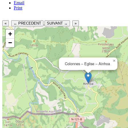
Email
Print
«
← PRECEDENT
SUIVANT →
»
+
−
×
Colonnes – Eglise – Ainhoa