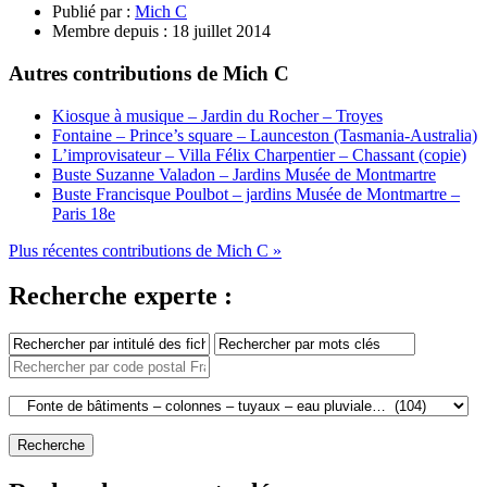
Publié par :
Mich C
Membre depuis :
18 juillet 2014
Autres contributions de Mich C
Kiosque à musique – Jardin du Rocher – Troyes
Fontaine – Prince’s square – Launceston (Tasmania-Australia)
L’improvisateur – Villa Félix Charpentier – Chassant (copie)
Buste Suzanne Valadon – Jardins Musée de Montmartre
Buste Francisque Poulbot – jardins Musée de Montmartre –
Paris 18e
Plus récentes contributions de Mich C »
Recherche experte :