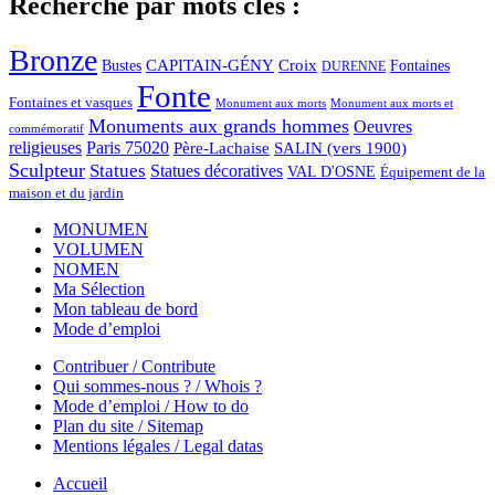
Recherche par mots clés :
Bronze
CAPITAIN-GÉNY
Bustes
Croix
Fontaines
DURENNE
Fonte
Fontaines et vasques
Monument aux morts et
Monument aux morts
Monuments aux grands hommes
Oeuvres
commémoratif
religieuses
Paris 75020
Père-Lachaise
SALIN (vers 1900)
Sculpteur
Statues
Statues décoratives
VAL D'OSNE
Équipement de la
maison et du jardin
MONUMEN
VOLUMEN
NOMEN
Ma Sélection
Mon tableau de bord
Mode d’emploi
Contribuer / Contribute
Qui sommes-nous ? / Whois ?
Mode d’emploi / How to do
Plan du site / Sitemap
Mentions légales / Legal datas
Accueil