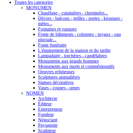
Toutes les categories
MONUMEN
Chauffage - cuisinières - cheminées...
Décors - balcons - grilles - portes - kiosques -
métro...
Fontaines et vasques
Fonte de bâtiments - colonnes - tuyaux - eau
pluviale...
Fonte funéraire
L'équipement de la maison et du jardin
Lampadaire - torchères - candélabres
Monuments aux grands hommes
Monuments aux morts et commémoratifs
Oeuvres religieuses
Sculptures animalières
Statues décoratives
Vases - coupes - urnes
NOMEN
Architecte
Éditeur
Entrepreneur
Fondeur
Négociant
Paysagiste
Sculpteur