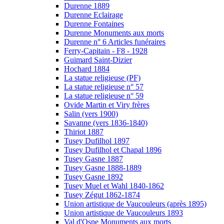
Durenne 1889
Durenne Eclairage
Durenne Fontaines
Durenne Monuments aux morts
Durenne n° 6 Articles funéraires
Ferry-Capitain - F8 - 1928
Guimard Saint-Dizier
Hochard 1884
La statue religieuse (PF)
La statue religieuse n° 57
La statue religieuse n° 59
Ovide Martin et Viry frères
Salin (vers 1900)
Savanne (vers 1836-1840)
Thiriot 1887
Tusey Dufilhol 1897
Tusey Dufilhol et Chapal 1896
Tusey Gasne 1887
Tusey Gasne 1888-1889
Tusey Gasne 1892
Tusey Muel et Wahl 1840-1862
Tusey Zégut 1862-1874
Union artistique de Vaucouleurs (après 1895)
Union artistique de Vaucouleurs 1893
Val d'Osne Monuments aux morts