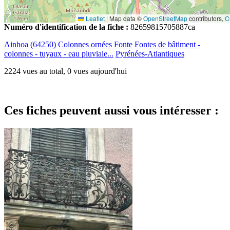
Leaflet
|
Map data ©
OpenStreetMap
contributors,
C
Numéro d'identification de la fiche :
82659815705887ca
Ainhoa (64250)
Colonnes ornées
Fonte
Fontes de bâtiment -
colonnes - tuyaux - eau pluviale...
Pyrénées-Atlantiques
2224 vues au total, 0 vues aujourd'hui
Ces fiches peuvent aussi vous intéresser :