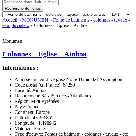
Recherche de fiches
Accueil
»
MONUMEN
»
Fonte de bâtiments - colonnes - tuyaux -
eau pluviale...
» Colonnes – Eglise – Ainhoa
Monumen
Colonnes – Eglise – Ainhoa
Informations :
Adresse ou lieu-dit:
Eglise Notre-Dame de l'Assomption
Code postal (en France):
64250
Localité:
Ainhoa
Département:
64 - Pyrénées-Atlantiques
Région:
Midi-Pyrénées
Pays:
France
Continent:
Europe
Latitude:
43.306855
Longitude:
-1.498942
Matériau:
Fonte
Type d'oeuvre:
Fontes de bâtiment - colonnes - tuyaux - etc