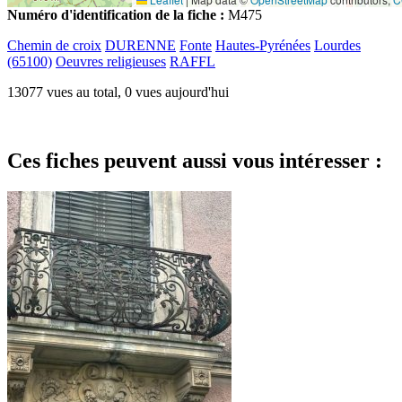
Numéro d'identification de la fiche :
M475
Chemin de croix
DURENNE
Fonte
Hautes-Pyrénées
Lourdes
(65100)
Oeuvres religieuses
RAFFL
13077 vues au total, 0 vues aujourd'hui
Ces fiches peuvent aussi vous intéresser :