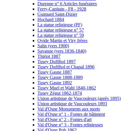
Durenne n° 6 Articles funéraires
Ferry-Capitain - F8 - 1928
Guimard Saint-Dizier
Hochard 1884
La statue religieuse (PF)
La statue religieuse n° 57
La statue religieuse n° 59
Ovide Martin et Viry frères
Salin (vers 1900)
Savanne (vers 1836-1840)
Thiriot 1887
Tusey Dufilhol 1897
Tusey Dufilhol et Chapal 1896
Tusey Gasne 1887
Tusey Gasne 1888-1889
Tusey Gasne 1892
Tusey Muel et Wahl 1840-1862
Tusey Zégut 1862-1874
Union artistique de Vaucouleurs (après 1895)
Union artistique de Vaucouleurs 1893
Val d'Osne Monuments aux morts
Val d'Osne n° 1 - Fontes de bâtiment
Val d'Osne n° 2 - Fontes d'art
Val d'Osne n° 3 - Fontes religieuses
Val d'Osne Pub 1862