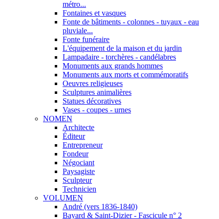
métro...
Fontaines et vasques
Fonte de bâtiments - colonnes - tuyaux - eau
pluviale...
Fonte funéraire
L'équipement de la maison et du jardin
Lampadaire - torchères - candélabres
Monuments aux grands hommes
Monuments aux morts et commémoratifs
Oeuvres religieuses
Sculptures animalières
Statues décoratives
Vases - coupes - urnes
NOMEN
Architecte
Éditeur
Entrepreneur
Fondeur
Négociant
Paysagiste
Sculpteur
Technicien
VOLUMEN
André (vers 1836-1840)
Bayard & Saint-Dizier - Fascicule n° 2