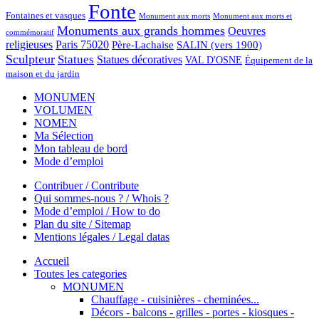
Fonte
Fontaines et vasques
Monument aux morts et
Monument aux morts
Monuments aux grands hommes
Oeuvres
commémoratif
religieuses
Paris 75020
Père-Lachaise
SALIN (vers 1900)
Sculpteur
Statues
Statues décoratives
VAL D'OSNE
Équipement de la
maison et du jardin
MONUMEN
VOLUMEN
NOMEN
Ma Sélection
Mon tableau de bord
Mode d’emploi
Contribuer / Contribute
Qui sommes-nous ? / Whois ?
Mode d’emploi / How to do
Plan du site / Sitemap
Mentions légales / Legal datas
Accueil
Toutes les categories
MONUMEN
Chauffage - cuisinières - cheminées...
Décors - balcons - grilles - portes - kiosques -