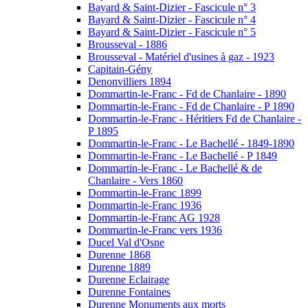
Bayard & Saint-Dizier - Fascicule n° 3
Bayard & Saint-Dizier - Fascicule n° 4
Bayard & Saint-Dizier - Fascicule n° 5
Brousseval - 1886
Brousseval - Matériel d'usines à gaz - 1923
Capitain-Gény
Denonvilliers 1894
Dommartin-le-Franc - Fd de Chanlaire - 1890
Dommartin-le-Franc - Fd de Chanlaire - P 1890
Dommartin-le-Franc - Héritiers Fd de Chanlaire -
P 1895
Dommartin-le-Franc - Le Bachellé - 1849-1890
Dommartin-le-Franc - Le Bachellé - P 1849
Dommartin-le-Franc - Le Bachellé & de
Chanlaire - Vers 1860
Dommartin-le-Franc 1899
Dommartin-le-Franc 1936
Dommartin-le-Franc AG 1928
Dommartin-le-Franc vers 1936
Ducel Val d'Osne
Durenne 1868
Durenne 1889
Durenne Eclairage
Durenne Fontaines
Durenne Monuments aux morts