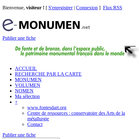
Bienvenue,
visiteur !
[
S'enregistrer
|
Connexion
]
Flux RSS
Publier une fiche
ACCUEIL
RECHERCHE PAR LA CARTE
MONUMEN
VOLUMEN
NOMEN
Ma sélection
+
www.fontesdart.org
Centre de ressources : conservatoire des Arts de la
métallurgie
Contact
Publier une fiche