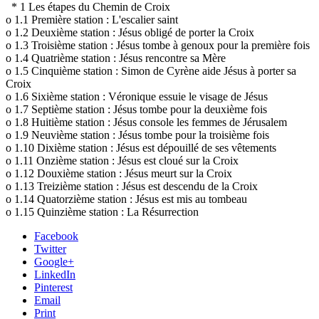
* 1 Les étapes du Chemin de Croix
o 1.1 Première station : L'escalier saint
o 1.2 Deuxième station : Jésus obligé de porter la Croix
o 1.3 Troisième station : Jésus tombe à genoux pour la première fois
o 1.4 Quatrième station : Jésus rencontre sa Mère
o 1.5 Cinquième station : Simon de Cyrène aide Jésus à porter sa
Croix
o 1.6 Sixième station : Véronique essuie le visage de Jésus
o 1.7 Septième station : Jésus tombe pour la deuxième fois
o 1.8 Huitième station : Jésus console les femmes de Jérusalem
o 1.9 Neuvième station : Jésus tombe pour la troisième fois
o 1.10 Dixième station : Jésus est dépouillé de ses vêtements
o 1.11 Onzième station : Jésus est cloué sur la Croix
o 1.12 Douxième station : Jésus meurt sur la Croix
o 1.13 Treizième station : Jésus est descendu de la Croix
o 1.14 Quatorzième station : Jésus est mis au tombeau
o 1.15 Quinzième station : La Résurrection
Facebook
Twitter
Google+
LinkedIn
Pinterest
Email
Print