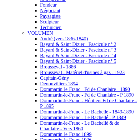
Fondeur
Négociant
Paysagiste
Sculpteur
Technicien
VOLUMEN
André (vers 1836-1840)
Bayard & Saint-Dizier - Fascicule n° 2
Bayard & Saint-Dizier - Fascicule n° 3
Bayard & Saint-Dizier - Fascicule n° 4
Bayard & Saint-Dizier - Fascicule n° 5
Brousseval - 1886
Brousseval - Matériel d'usines à gaz - 1923
Capitain-Gény
Denonvilliers 1894
Dommartin-le-Franc - Fd de Chanlaire - 1890
Dommartin-le-Franc - Fd de Chanlaire - P 1890
Dommartin-le-Franc - Héritiers Fd de Chanlaire -
P 1895
Dommartin-le-Franc - Le Bachellé - 1849-1890
Dommartin-le-Franc - Le Bachellé - P 1849
Dommartin-le-Franc - Le Bachellé & de
Chanlaire - Vers 1860
Dommartin-le-Franc 1899
Dommartin-le-Franc 1936