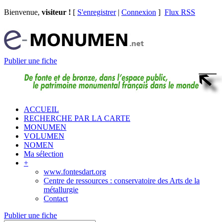
Bienvenue,
visiteur !
[
S'enregistrer
|
Connexion
]
Flux RSS
Publier une fiche
ACCUEIL
RECHERCHE PAR LA CARTE
MONUMEN
VOLUMEN
NOMEN
Ma sélection
+
www.fontesdart.org
Centre de ressources : conservatoire des Arts de la
métallurgie
Contact
Publier une fiche