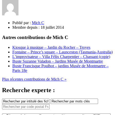
Publié par :
Mich C
Membre depuis :
18 juillet 2014
Autres contributions de Mich C
Kiosque à musique – Jardin du Rocher – Troyes
Fontaine – Prince’s square – Launceston (Tasmania-Australia)
L’improvisateur – Villa Félix Charpentier – Chassant (copie)
Buste Suzanne Valadon – Jardins Musée de Montmartre
Buste Francisque Poulbot – jardins Musée de Montmartre –
Paris 18e
Plus récentes contributions de Mich C »
Recherche experte :