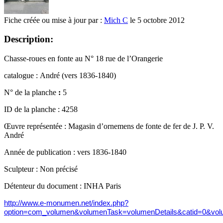
Fiche créée ou mise à jour par :
Mich C
le 5 octobre 2012
Description:
Chasse-roues en fonte au N° 18 rue de l’Orangerie
catalogue :
André (vers 1836-1840)
N° de la planche
:
5
ID de la planche :
4258
Œuvre représentée :
Magasin d’ornemens de fonte de fer de J. P. V.
André
Année de publication :
vers 1836-1840
Sculpteur :
Non précisé
Détenteur du document :
INHA Paris
http://www.e-monumen.net/index.php?
option=com_volumen&volumenTask=volumenDetails&catid=0&vol