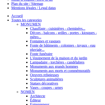
Plan du site / Sitemap
Mentions légales / Legal datas
Accueil
Toutes les categories
MONUMEN
Chauffage - cuisinières - cheminées...
Décors - balcons - grilles - portes - kiosques -
métro...
Fontaines et vasques
Fonte de bâtiments - colonnes - tuyaux - eau
pluviale...
Fonte funéraire
L'équipement de la maison et du jardin
Lampadaire - torchères - candélabres
Monuments aux grands hommes
Monuments aux morts et commémoratifs
Oeuvres religieuses
Sculptures animalières
Statues décoratives
Vases - coupes - urnes
NOMEN
Architecte
Éditeur
Entrepreneur