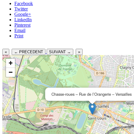
Facebook
Twitter
Google+
LinkedIn
Pinterest
Email
Print
«
← PRECEDENT
SUIVANT →
»
+
−
Chasse-roues – Rue de l’Orangerie – Versailles