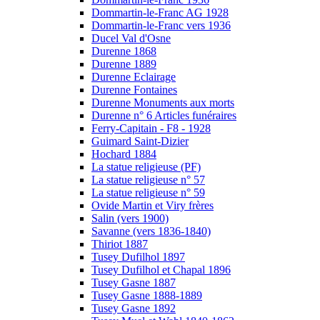
Dommartin-le-Franc AG 1928
Dommartin-le-Franc vers 1936
Ducel Val d'Osne
Durenne 1868
Durenne 1889
Durenne Eclairage
Durenne Fontaines
Durenne Monuments aux morts
Durenne n° 6 Articles funéraires
Ferry-Capitain - F8 - 1928
Guimard Saint-Dizier
Hochard 1884
La statue religieuse (PF)
La statue religieuse n° 57
La statue religieuse n° 59
Ovide Martin et Viry frères
Salin (vers 1900)
Savanne (vers 1836-1840)
Thiriot 1887
Tusey Dufilhol 1897
Tusey Dufilhol et Chapal 1896
Tusey Gasne 1887
Tusey Gasne 1888-1889
Tusey Gasne 1892