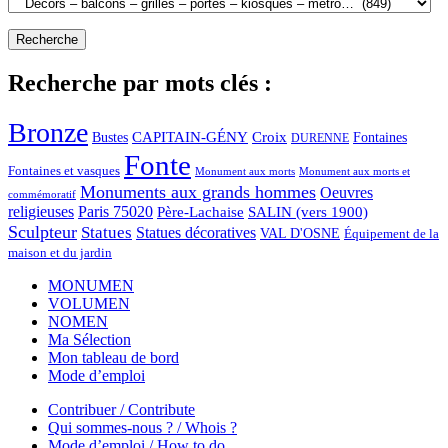
Recherche par mots clés :
Bronze
CAPITAIN-GÉNY
Bustes
Croix
Fontaines
DURENNE
Fonte
Fontaines et vasques
Monument aux morts et
Monument aux morts
Monuments aux grands hommes
Oeuvres
commémoratif
religieuses
Paris 75020
Père-Lachaise
SALIN (vers 1900)
Sculpteur
Statues
Statues décoratives
VAL D'OSNE
Équipement de la
maison et du jardin
MONUMEN
VOLUMEN
NOMEN
Ma Sélection
Mon tableau de bord
Mode d’emploi
Contribuer / Contribute
Qui sommes-nous ? / Whois ?
Mode d’emploi / How to do