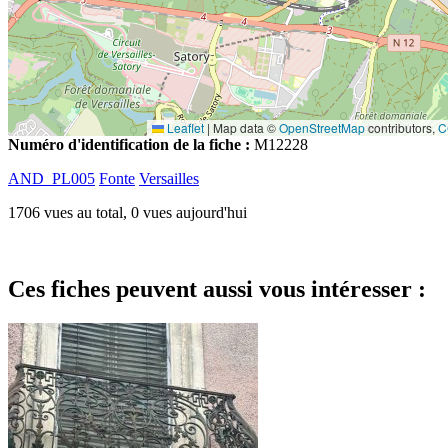
Leaflet
|
Map data ©
OpenStreetMap
contributors,
C
Numéro d'identification de la fiche :
M12228
AND_PL005
Fonte
Versailles
1706 vues au total, 0 vues aujourd'hui
Ces fiches peuvent aussi vous intéresser :