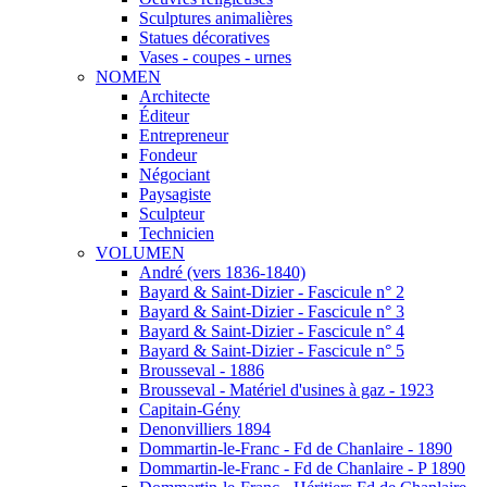
Sculptures animalières
Statues décoratives
Vases - coupes - urnes
NOMEN
Architecte
Éditeur
Entrepreneur
Fondeur
Négociant
Paysagiste
Sculpteur
Technicien
VOLUMEN
André (vers 1836-1840)
Bayard & Saint-Dizier - Fascicule n° 2
Bayard & Saint-Dizier - Fascicule n° 3
Bayard & Saint-Dizier - Fascicule n° 4
Bayard & Saint-Dizier - Fascicule n° 5
Brousseval - 1886
Brousseval - Matériel d'usines à gaz - 1923
Capitain-Gény
Denonvilliers 1894
Dommartin-le-Franc - Fd de Chanlaire - 1890
Dommartin-le-Franc - Fd de Chanlaire - P 1890