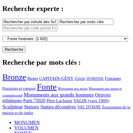
Recherche experte :
Recherche par mots clés :
Bronze
CAPITAIN-GÉNY
Bustes
Croix
Fontaines
DURENNE
Fonte
Fontaines et vasques
Monument aux morts et
Monument aux morts
Monuments aux grands hommes
Oeuvres
commémoratif
religieuses
Paris 75020
Père-Lachaise
SALIN (vers 1900)
Sculpteur
Statues
Statues décoratives
VAL D'OSNE
Équipement de la
maison et du jardin
MONUMEN
VOLUMEN