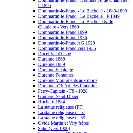
Dommartin-le-Franc - Héritiers Fd de Chanlaire -
P 1895
Dommartin-le-Franc - Le Bachellé - 1849-1890
Dommartin-le-Franc - Le Bachellé - P 1849
Dommartin-le-Franc - Le Bachellé & de
Chanlaire - Vers 1860
Dommartin-le-Franc 1899
Dommartin-le-Franc 1936
Dommartin-le-Franc AG 1928
Dommartin-le-Franc vers 1936
Ducel Val d'Osne
Durenne 1868
Durenne 1889
Durenne Eclairage
Durenne Fontaines
Durenne Monuments aux morts
Durenne n° 6 Articles funéraires
Ferry-Capitain - F8 - 1928
Guimard Saint-Dizier
Hochard 1884
La statue religieuse (PF)
La statue religieuse n° 57
La statue religieuse n° 59
Ovide Martin et Viry frères
Salin (vers 1900)