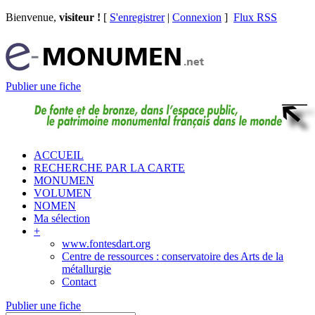
Bienvenue,
visiteur !
[
S'enregistrer
|
Connexion
]
Flux RSS
Publier une fiche
ACCUEIL
RECHERCHE PAR LA CARTE
MONUMEN
VOLUMEN
NOMEN
Ma sélection
+
www.fontesdart.org
Centre de ressources : conservatoire des Arts de la
métallurgie
Contact
Publier une fiche