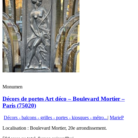
Monumen
Décors de portes Art déco – Boulevard Mortier –
Paris (75020)
Décors - balcons - grilles - portes - kiosques - métro...
|
MarieP
Localisation : Boulevard Mortier, 20e arrondissement.