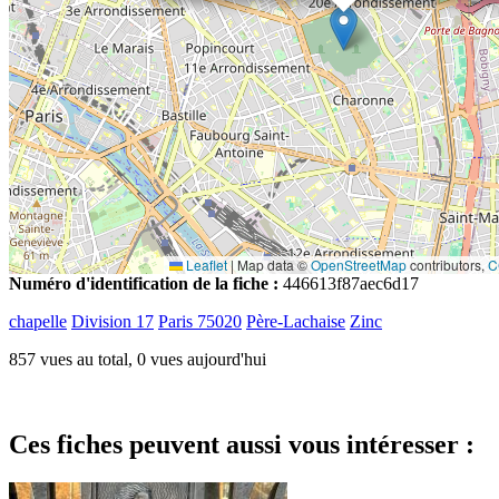
Leaflet
|
Map data ©
OpenStreetMap
contributors,
C
Numéro d'identification de la fiche :
446613f87aec6d17
chapelle
Division 17
Paris 75020
Père-Lachaise
Zinc
857 vues au total, 0 vues aujourd'hui
Ces fiches peuvent aussi vous intéresser :