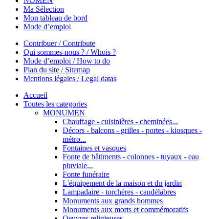
NOMEN
Ma Sélection
Mon tableau de bord
Mode d’emploi
Contribuer / Contribute
Qui sommes-nous ? / Whois ?
Mode d’emploi / How to do
Plan du site / Sitemap
Mentions légales / Legal datas
Accueil
Toutes les categories
MONUMEN
Chauffage - cuisinières - cheminées...
Décors - balcons - grilles - portes - kiosques -
métro...
Fontaines et vasques
Fonte de bâtiments - colonnes - tuyaux - eau
pluviale...
Fonte funéraire
L'équipement de la maison et du jardin
Lampadaire - torchères - candélabres
Monuments aux grands hommes
Monuments aux morts et commémoratifs
Oeuvres religieuses