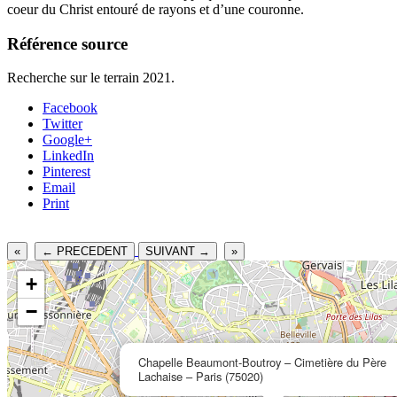
coeur du Christ entouré de rayons et d’une couronne.
Référence source
Recherche sur le terrain 2021.
Facebook
Twitter
Google+
LinkedIn
Pinterest
Email
Print
«
← PRECEDENT
SUIVANT →
»
+
−
Chapelle Beaumont-Boutroy – Cimetière du Père
Lachaise – Paris (75020)