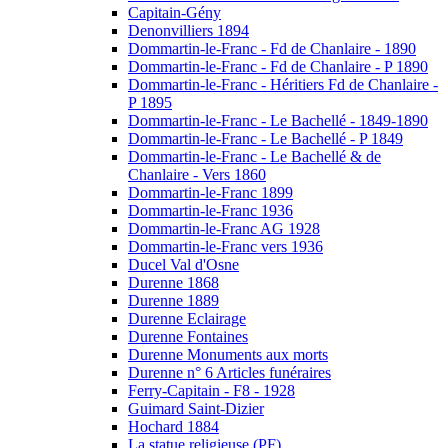
Capitain-Gény
Denonvilliers 1894
Dommartin-le-Franc - Fd de Chanlaire - 1890
Dommartin-le-Franc - Fd de Chanlaire - P 1890
Dommartin-le-Franc - Héritiers Fd de Chanlaire -
P 1895
Dommartin-le-Franc - Le Bachellé - 1849-1890
Dommartin-le-Franc - Le Bachellé - P 1849
Dommartin-le-Franc - Le Bachellé & de
Chanlaire - Vers 1860
Dommartin-le-Franc 1899
Dommartin-le-Franc 1936
Dommartin-le-Franc AG 1928
Dommartin-le-Franc vers 1936
Ducel Val d'Osne
Durenne 1868
Durenne 1889
Durenne Eclairage
Durenne Fontaines
Durenne Monuments aux morts
Durenne n° 6 Articles funéraires
Ferry-Capitain - F8 - 1928
Guimard Saint-Dizier
Hochard 1884
La statue religieuse (PF)