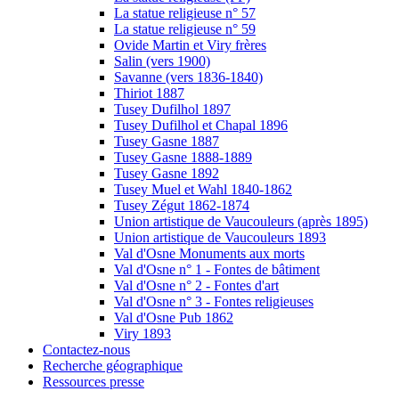
La statue religieuse n° 57
La statue religieuse n° 59
Ovide Martin et Viry frères
Salin (vers 1900)
Savanne (vers 1836-1840)
Thiriot 1887
Tusey Dufilhol 1897
Tusey Dufilhol et Chapal 1896
Tusey Gasne 1887
Tusey Gasne 1888-1889
Tusey Gasne 1892
Tusey Muel et Wahl 1840-1862
Tusey Zégut 1862-1874
Union artistique de Vaucouleurs (après 1895)
Union artistique de Vaucouleurs 1893
Val d'Osne Monuments aux morts
Val d'Osne n° 1 - Fontes de bâtiment
Val d'Osne n° 2 - Fontes d'art
Val d'Osne n° 3 - Fontes religieuses
Val d'Osne Pub 1862
Viry 1893
Contactez-nous
Recherche géographique
Ressources presse