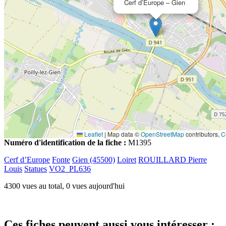
Cerf d’Europe – Gien
Leaflet
|
Map data ©
OpenStreetMap
contributors,
C
Numéro d'identification de la fiche :
M1395
Cerf d’Europe
Fonte
Gien (45500)
Loiret
ROUILLARD Pierre
Louis
Statues
VO2_PL636
4300 vues au total, 0 vues aujourd'hui
Ces fiches peuvent aussi vous intéresser :