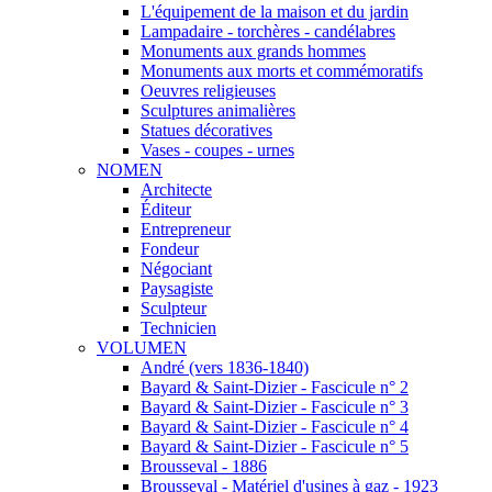
L'équipement de la maison et du jardin
Lampadaire - torchères - candélabres
Monuments aux grands hommes
Monuments aux morts et commémoratifs
Oeuvres religieuses
Sculptures animalières
Statues décoratives
Vases - coupes - urnes
NOMEN
Architecte
Éditeur
Entrepreneur
Fondeur
Négociant
Paysagiste
Sculpteur
Technicien
VOLUMEN
André (vers 1836-1840)
Bayard & Saint-Dizier - Fascicule n° 2
Bayard & Saint-Dizier - Fascicule n° 3
Bayard & Saint-Dizier - Fascicule n° 4
Bayard & Saint-Dizier - Fascicule n° 5
Brousseval - 1886
Brousseval - Matériel d'usines à gaz - 1923