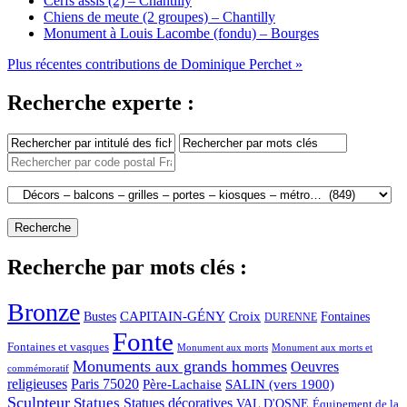
Cerfs assis (2) – Chantilly
Chiens de meute (2 groupes) – Chantilly
Monument à Louis Lacombe (fondu) – Bourges
Plus récentes contributions de Dominique Perchet »
Recherche experte :
Recherche par mots clés :
Bronze
CAPITAIN-GÉNY
Bustes
Croix
Fontaines
DURENNE
Fonte
Fontaines et vasques
Monument aux morts et
Monument aux morts
Monuments aux grands hommes
Oeuvres
commémoratif
religieuses
Paris 75020
Père-Lachaise
SALIN (vers 1900)
Sculpteur
Statues
Statues décoratives
VAL D'OSNE
Équipement de la