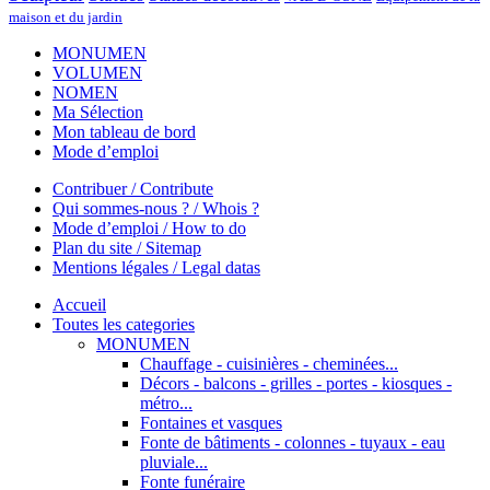
maison et du jardin
MONUMEN
VOLUMEN
NOMEN
Ma Sélection
Mon tableau de bord
Mode d’emploi
Contribuer / Contribute
Qui sommes-nous ? / Whois ?
Mode d’emploi / How to do
Plan du site / Sitemap
Mentions légales / Legal datas
Accueil
Toutes les categories
MONUMEN
Chauffage - cuisinières - cheminées...
Décors - balcons - grilles - portes - kiosques -
métro...
Fontaines et vasques
Fonte de bâtiments - colonnes - tuyaux - eau
pluviale...
Fonte funéraire