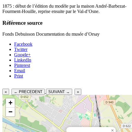
1875 : début de l’édition du modèle par la maison André-Barbezat-
Fourment-Houille, reprise ensuite par le Val-d’Osne.
Référence source
Fonds Debuisson Documentation du musée d’Orsay
Facebook
Twitter
Google+
LinkedIn
Pinterest
Email
Print
«
← PRECEDENT
SUIVANT →
»
+
−
×