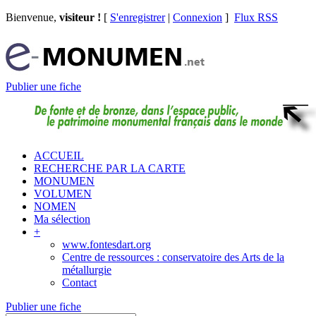
Bienvenue,
visiteur !
[
S'enregistrer
|
Connexion
]
Flux RSS
Publier une fiche
ACCUEIL
RECHERCHE PAR LA CARTE
MONUMEN
VOLUMEN
NOMEN
Ma sélection
+
www.fontesdart.org
Centre de ressources : conservatoire des Arts de la
métallurgie
Contact
Publier une fiche