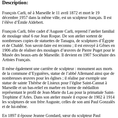
Description:
François Carli, né à Marseille le 11 avril 1872 et mort le 19
décembre 1957 dans la même ville, est un sculpteur français. Il est
l’élève d’Émile Aldebert.
François Carli, frère cadet d’Auguste Carli, reprend l’atelier familial
de moulage situé 6 rue Jean Roque. De son atelier sortent de
nombreuses copies de statuettes de Tanagra, de sculptures d’Égypte
et de Chaldé. Son savoir-faire est reconnu ; il est envoyé à Gênes en
1906 afin de réaliser des moulages d’œuvres de Pierre Puget pour le
Musée des beaux-arts de Marseille. Il devient en 1907 Sociétaire des
Artistes Français.
Il mène également une carrière de sculpteur : monument aux morts
de la commune d’Eyguières, statue de l’abbé Allemand ainsi que de
nombreuses œuvres pour les églises ; il réalise par exemple une
statue de sainte Thérèse de Lisieux pour l’église Saint-Cannat à
Marseille et un bas-relief en marbre en forme de médaillon
représentant le profil de Jean-Marie du Lau pour la primatiale Saint-
Trophime d’Arles. Dans son atelier musée il expose de 1902 à 1914
les sculptures de son frère Auguste, celles de son ami Paul Gonzalès
et de lui-même.
En 1897 il épouse Jeanne Gondard, sœur du sculpteur Paul