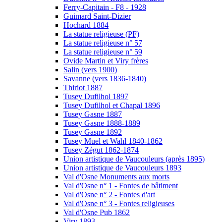
Ferry-Capitain - F8 - 1928
Guimard Saint-Dizier
Hochard 1884
La statue religieuse (PF)
La statue religieuse n° 57
La statue religieuse n° 59
Ovide Martin et Viry frères
Salin (vers 1900)
Savanne (vers 1836-1840)
Thiriot 1887
Tusey Dufilhol 1897
Tusey Dufilhol et Chapal 1896
Tusey Gasne 1887
Tusey Gasne 1888-1889
Tusey Gasne 1892
Tusey Muel et Wahl 1840-1862
Tusey Zégut 1862-1874
Union artistique de Vaucouleurs (après 1895)
Union artistique de Vaucouleurs 1893
Val d'Osne Monuments aux morts
Val d'Osne n° 1 - Fontes de bâtiment
Val d'Osne n° 2 - Fontes d'art
Val d'Osne n° 3 - Fontes religieuses
Val d'Osne Pub 1862
Viry 1893