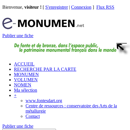
Bienvenue,
visiteur !
[
S'enregistrer
|
Connexion
]
Flux RSS
Publier une fiche
ACCUEIL
RECHERCHE PAR LA CARTE
MONUMEN
VOLUMEN
NOMEN
Ma sélection
+
www.fontesdart.org
Centre de ressources : conservatoire des Arts de la
métallurgie
Contact
Publier une fiche