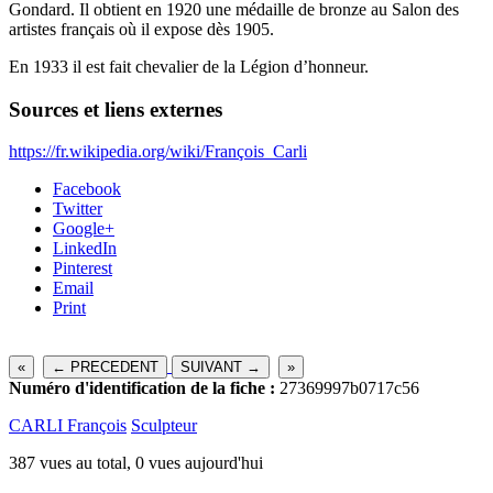
Gondard. Il obtient en 1920 une médaille de bronze au Salon des
artistes français où il expose dès 1905.
En 1933 il est fait chevalier de la Légion d’honneur.
Sources et liens externes
https://fr.wikipedia.org/wiki/François_Carli
Facebook
Twitter
Google+
LinkedIn
Pinterest
Email
Print
«
← PRECEDENT
SUIVANT →
»
Numéro d'identification de la fiche :
27369997b0717c56
CARLI François
Sculpteur
387 vues au total, 0 vues aujourd'hui