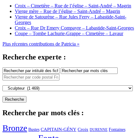
Croix – Cimetière – Rue de l’église – Saint-André – Magrin
Vierge mère – Rue de l’église – Saint-André – Magrin
Vierge de Satourène – Rue Jules Ferry – Labastide-Saint-
Georges
Croix – Rue Dr Emery Compayre – Labastide-Saint-Georges
Coupe – Tombe Lachurie-Grappe – Cimetière – Lavaur
Plus récentes contributions de Patricia »
Recherche experte :
Recherche par mots clés :
Bronze
CAPITAIN-GÉNY
Bustes
Croix
Fontaines
DURENNE
Fonte