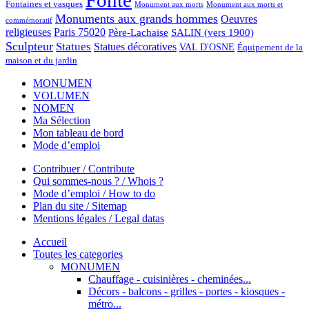
Fontaines et vasques
Monument aux morts et
Monument aux morts
Monuments aux grands hommes
Oeuvres
commémoratif
religieuses
Paris 75020
Père-Lachaise
SALIN (vers 1900)
Sculpteur
Statues
Statues décoratives
VAL D'OSNE
Équipement de la
maison et du jardin
MONUMEN
VOLUMEN
NOMEN
Ma Sélection
Mon tableau de bord
Mode d’emploi
Contribuer / Contribute
Qui sommes-nous ? / Whois ?
Mode d’emploi / How to do
Plan du site / Sitemap
Mentions légales / Legal datas
Accueil
Toutes les categories
MONUMEN
Chauffage - cuisinières - cheminées...
Décors - balcons - grilles - portes - kiosques -
métro...