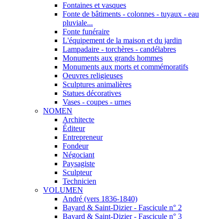
Fontaines et vasques
Fonte de bâtiments - colonnes - tuyaux - eau
pluviale...
Fonte funéraire
L'équipement de la maison et du jardin
Lampadaire - torchères - candélabres
Monuments aux grands hommes
Monuments aux morts et commémoratifs
Oeuvres religieuses
Sculptures animalières
Statues décoratives
Vases - coupes - urnes
NOMEN
Architecte
Éditeur
Entrepreneur
Fondeur
Négociant
Paysagiste
Sculpteur
Technicien
VOLUMEN
André (vers 1836-1840)
Bayard & Saint-Dizier - Fascicule n° 2
Bayard & Saint-Dizier - Fascicule n° 3