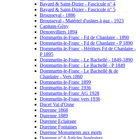
Bayard & Saint-Dizier - Fascicule n° 4
Bayard & Saint-Dizier - Fascicule n° 5
Brousseval - 1886
Brousseval - Matériel d'usines à gaz - 1923
Capitain-Gény
Denonvilliers 1894
Dommartin-le-Franc - Fd de Chanlaire - 1890
Dommartin-le-Franc - Fd de Chanlaire - P 1890
Dommartin-le-Franc - Héritiers Fd de Chanlaire -
P 1895
Dommartin-le-Franc - Le Bachellé - 1849-1890
Dommartin-le-Franc - Le Bachellé - P 1849
Dommartin-le-Franc - Le Bachellé & de
Chanlaire - Vers 1860
Dommartin-le-Franc 1899
Dommartin-le-Franc 1936
Dommartin-le-Franc AG 1928
Dommartin-le-Franc vers 1936
Ducel Val d'Osne
Durenne 1868
Durenne 1889
Durenne Eclairage
Durenne Fontaines
Durenne Monuments aux morts
Durenne n° 6 Articles funéraires