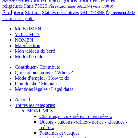
Monuments aux grands hommes
Oeuvres
commémoratif
religieuses
Paris 75020
Père-Lachaise
SALIN (vers 1900)
Sculpteur
Statues
Statues décoratives
VAL D'OSNE
Équipement de la
maison et du jardin
MONUMEN
VOLUMEN
NOMEN
Ma Sélection
Mon tableau de bord
Mode d’emploi
Contribuer / Contribute
Qui sommes-nous ? / Whois ?
Mode d’emploi / How to do
Plan du site / Sitemap
Mentions légales / Legal datas
Accueil
Toutes les categories
MONUMEN
Chauffage - cuisinières - cheminées...
Décors - balcons - grilles - portes - kiosques -
métro...
Fontaines et vasques