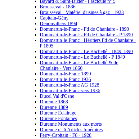
Bayard & Saint-Dizier - Fascicule n° 5
Brousseval - 1886
Brousseval - Matériel d'usines à gaz - 1923
Capitain-Gény
Denonvilliers 1894
Dommartin-le-Franc - Fd de Chanlaire - 1890
Dommartin-le-Franc - Fd de Chanlaire - P 1890
Dommartin-le-Franc - Héritiers Fd de Chanlaire -
P 1895
Dommartin-le-Franc - Le Bachellé - 1849-1890
Dommartin-le-Franc - Le Bachellé - P 1849
Dommartin-le-Franc - Le Bachellé & de
Chanlaire - Vers 1860
Dommartin-le-Franc 1899
Dommartin-le-Franc 1936
Dommartin-le-Franc AG 1928
Dommartin-le-Franc vers 1936
Ducel Val d'Osne
Durenne 1868
Durenne 1889
Durenne Eclairage
Durenne Fontaines
Durenne Monuments aux morts
Durenne n° 6 Articles funéraires
Ferry-Capitain - F8 - 1928