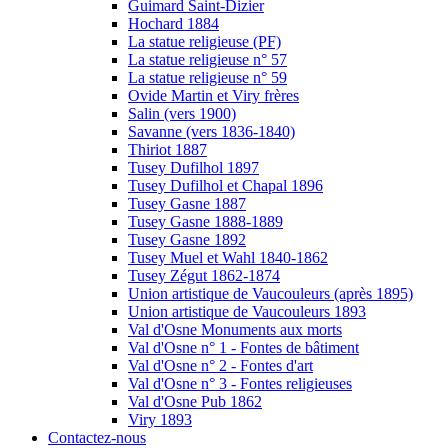
Guimard Saint-Dizier
Hochard 1884
La statue religieuse (PF)
La statue religieuse n° 57
La statue religieuse n° 59
Ovide Martin et Viry frères
Salin (vers 1900)
Savanne (vers 1836-1840)
Thiriot 1887
Tusey Dufilhol 1897
Tusey Dufilhol et Chapal 1896
Tusey Gasne 1887
Tusey Gasne 1888-1889
Tusey Gasne 1892
Tusey Muel et Wahl 1840-1862
Tusey Zégut 1862-1874
Union artistique de Vaucouleurs (après 1895)
Union artistique de Vaucouleurs 1893
Val d'Osne Monuments aux morts
Val d'Osne n° 1 - Fontes de bâtiment
Val d'Osne n° 2 - Fontes d'art
Val d'Osne n° 3 - Fontes religieuses
Val d'Osne Pub 1862
Viry 1893
Contactez-nous