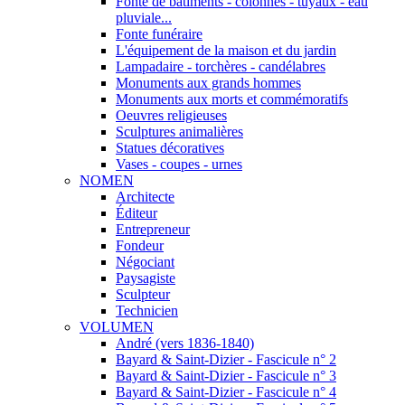
Fonte de bâtiments - colonnes - tuyaux - eau
pluviale...
Fonte funéraire
L'équipement de la maison et du jardin
Lampadaire - torchères - candélabres
Monuments aux grands hommes
Monuments aux morts et commémoratifs
Oeuvres religieuses
Sculptures animalières
Statues décoratives
Vases - coupes - urnes
NOMEN
Architecte
Éditeur
Entrepreneur
Fondeur
Négociant
Paysagiste
Sculpteur
Technicien
VOLUMEN
André (vers 1836-1840)
Bayard & Saint-Dizier - Fascicule n° 2
Bayard & Saint-Dizier - Fascicule n° 3
Bayard & Saint-Dizier - Fascicule n° 4