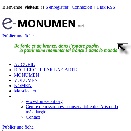
Bienvenue,
visiteur !
[
S'enregistrer
|
Connexion
]
Flux RSS
Publier une fiche
ACCUEIL
RECHERCHE PAR LA CARTE
MONUMEN
VOLUMEN
NOMEN
Ma sélection
+
www.fontesdart.org
Centre de ressources : conservatoire des Arts de la
métallurgie
Contact
Publier une fiche