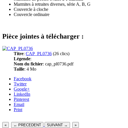
Marmites à retraites diverses, série A, B, G
Couvercle à cloche
Couvercle ordinaire
Pièce jointes à télécharger :
Titre
:
CAP_PL0736
(26 clics)
Légende
:
Nom du fichier
: cap_pl0736.pdf
Taille
: 4 Mo
Facebook
Twitter
Google+
LinkedIn
Pinterest
Email
Print
«
← PRECEDENT
SUIVANT →
»