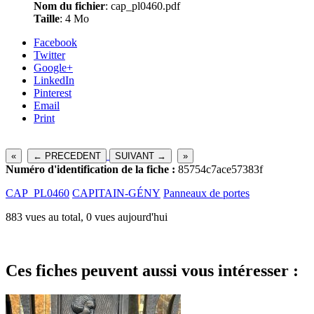
Nom du fichier
: cap_pl0460.pdf
Taille
: 4 Mo
Facebook
Twitter
Google+
LinkedIn
Pinterest
Email
Print
«
← PRECEDENT
SUIVANT →
»
Numéro d'identification de la fiche :
85754c7ace57383f
CAP_PL0460
CAPITAIN-GÉNY
Panneaux de portes
883 vues au total, 0 vues aujourd'hui
Ces fiches peuvent aussi vous intéresser :