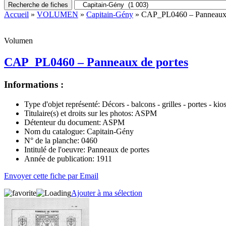
Recherche de fiches
Accueil
»
VOLUMEN
»
Capitain-Gény
» CAP_PL0460 – Panneaux 
Volumen
CAP_PL0460 – Panneaux de portes
Informations :
Type d'objet représenté:
Décors - balcons - grilles - portes - kio
Titulaire(s) et droits sur les photos:
ASPM
Détenteur du document:
ASPM
Nom du catalogue:
Capitain-Gény
N° de la planche:
0460
Intitulé de l'oeuvre:
Panneaux de portes
Année de publication:
1911
Envoyer cette fiche par Email
Ajouter à ma sélection