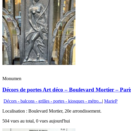
Monumen
Décors de portes Art déco – Boulevard Mortier – Pari
Décors - balcons - grilles - portes - kiosques - métro...
|
MarieP
Localisation : Boulevard Mortier, 20e arrondissement.
504 vues au total, 0 vues aujourd'hui