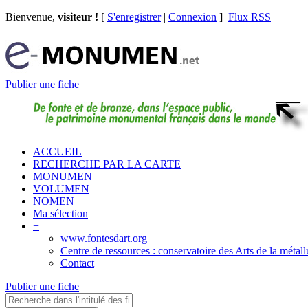
Bienvenue,
visiteur !
[
S'enregistrer
|
Connexion
]
Flux RSS
Publier une fiche
ACCUEIL
RECHERCHE PAR LA CARTE
MONUMEN
VOLUMEN
NOMEN
Ma sélection
+
www.fontesdart.org
Centre de ressources : conservatoire des Arts de la métall
Contact
Publier une fiche