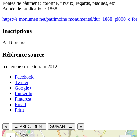
Fontes de bâtiment : colonne, tuyaux, regards, plaques, etc
Année de publication : 1868
https://e-monumen.net/patrimoine-monumental/dur_1868_pl000_c-font
Inscriptions
A. Durenne
Référence source
recherche sur le terrain 2012
Facebook
Twitter
Google+
LinkedIn
Pinterest
Email
Print
«
← PRECEDENT
SUIVANT →
»