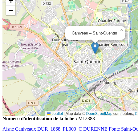
+
−
×
Caniveau – Saint-Quentin
Leaflet
|
Map data ©
OpenStreetMap
contributors,
C
Numéro d'identification de la fiche :
M12383
Aisne
Caniveaux
DUR_1868_PL000_C
DURENNE
Fonte
Saint-Qu